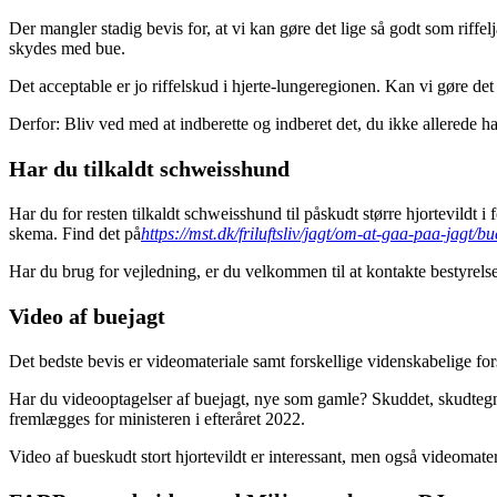
Der mangler stadig bevis for, at vi kan gøre det lige så godt som riffe
skydes med bue.
Det acceptable er jo riffelskud i hjerte-lungeregionen. Kan vi gøre det 
Derfor: Bliv ved med at indberette og indberet det, du ikke allerede ha
Har du tilkaldt schweisshund
Har du for resten tilkaldt schweisshund til påskudt større hjortevildt i
skema. Find det på
https://mst.dk/friluftsliv/jagt/om-at-gaa-paa-jagt/bu
Har du brug for vejledning, er du velkommen til at kontakte bestyrels
Video af buejagt
Det bedste bevis er videomateriale samt forskellige videnskabelige fo
Har du videooptagelser af buejagt, nye som gamle? Skuddet, skudtegn, t
fremlægges for ministeren i efteråret 2022.
Video af bueskudt stort hjortevildt er interessant, men også videomateria