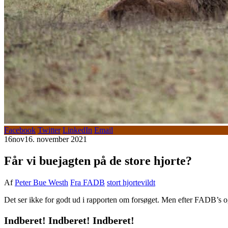
Facebook
Twitter
LinkedIn
Email
16
nov
16. november 2021
Får vi buejagten på de store hjorte?
Af
Peter Bue Westh
Fra FADB
stort hjortevildt
Det ser ikke for godt ud i rapporten om forsøget. Men efter FADB’s og
Indberet! Indberet! Indberet!