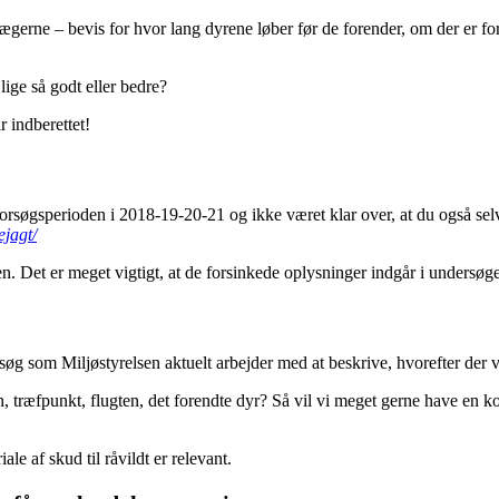
ljægerne – bevis for hvor lang dyrene løber før de forender, om der er fo
lige så godt eller bedre?
r indberettet!
 forsøgsperioden i 2018-19-20-21 og ikke været klar over, at du også selv
ejagt/
en. Det er meget vigtigt, at de forsinkede oplysninger indgår i undersø
rsøg som Miljøstyrelsen aktuelt arbejder med at beskrive, hvorefter der 
ræfpunkt, flugten, det forendte dyr? Så vil vi meget gerne have en kopi 
le af skud til råvildt er relevant.