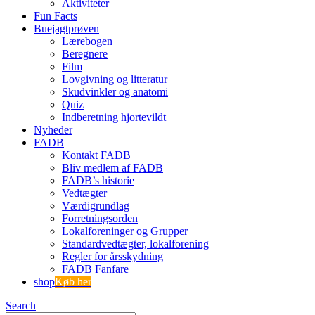
Aktiviteter
Fun Facts
Buejagtprøven
Lærebogen
Beregnere
Film
Lovgivning og litteratur
Skudvinkler og anatomi
Quiz
Indberetning hjortevildt
Nyheder
FADB
Kontakt FADB
Bliv medlem af FADB
FADB’s historie
Vedtægter
Værdigrundlag
Forretningsorden
Lokalforeninger og Grupper
Standardvedtægter, lokalforening
Regler for årsskydning
FADB Fanfare
shop
Køb her
Search