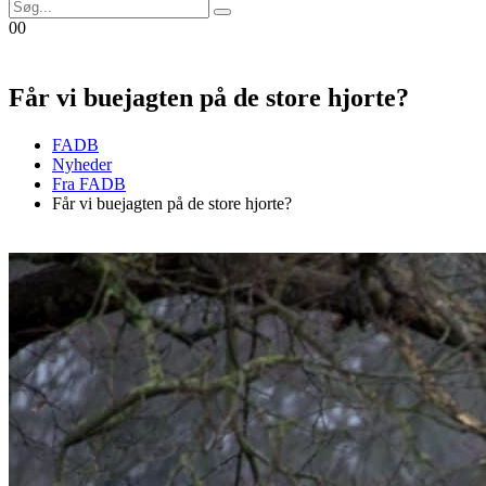
0
0
Får vi buejagten på de store hjorte?
FADB
Nyheder
Fra FADB
Får vi buejagten på de store hjorte?