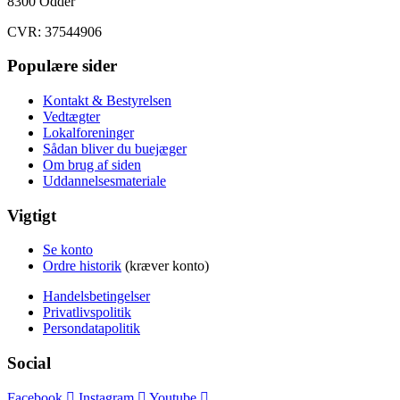
8300 Odder
CVR: 37544906
Populære sider
Kontakt & Bestyrelsen
Vedtægter
Lokalforeninger
Sådan bliver du buejæger
Om brug af siden
Uddannelsesmateriale
Vigtigt
Se konto
Ordre historik
(kræver konto)
Handelsbetingelser
Privatlivspolitik
Persondatapolitik
Social
Facebook
Instagram
Youtube