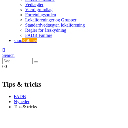
Vedtægter
Værdigrundlag
Forretningsorden
Lokalforeninger og Grupper
Standardvedtægter, lokalforening
Regler for årsskydning
FADB Fanfare
shop
Køb her
Search
0
0
Tips & tricks
FADB
Nyheder
Tips & tricks