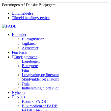
Foreningen Af Danske Buejægere
|
Indmeldelse
Tilmeld betalingsservice
Kalender
Buejagtkurser
Jagtkurser
Aktiviteter
Fun Facts
Buejagtprøven
Lærebogen
Beregnere
Film
Lovgivning og litteratur
Skudvinkler og anatomi
Quiz
Indberetning hjortevildt
Nyheder
FADB
Kontakt FADB
Bliv medlem af FADB
FADB’s historie