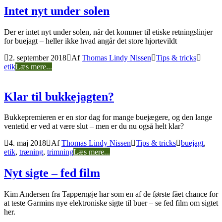
Intet nyt under solen
Der er intet nyt under solen, når det kommer til etiske retningslinjer
for buejagt – heller ikke hvad angår det store hjortevildt
2. september 2018
Af
Thomas Lindy Nissen
Tips & tricks
etik
Læs mere...
Klar til bukkejagten?
Bukkepremieren er en stor dag for mange buejægere, og den lange
ventetid er ved at være slut – men er du nu også helt klar?
4. maj 2018
Af
Thomas Lindy Nissen
Tips & tricks
buejagt
,
etik
,
træning
,
trimning
Læs mere...
Nyt sigte – fed film
Kim Andersen fra Tappernøje har som en af de første fået chance for
at teste Garmins nye elektroniske sigte til buer – se fed film om sigtet
her.