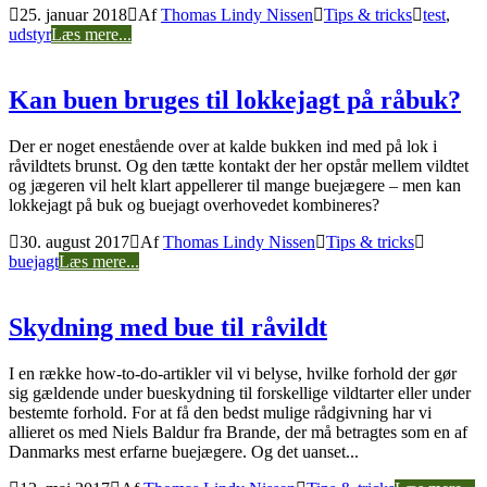
25. januar 2018
Af
Thomas Lindy Nissen
Tips & tricks
test
,
udstyr
Læs mere...
Kan buen bruges til lokkejagt på råbuk?
Der er noget enestående over at kalde bukken ind med på lok i
råvildtets brunst. Og den tætte kontakt der her opstår mellem vildtet
og jægeren vil helt klart appellerer til mange buejægere – men kan
lokkejagt på buk og buejagt overhovedet kombineres?
30. august 2017
Af
Thomas Lindy Nissen
Tips & tricks
buejagt
Læs mere...
Skydning med bue til råvildt
I en række how-to-do-artikler vil vi belyse, hvilke forhold der gør
sig gældende under bueskydning til forskellige vildtarter eller under
bestemte forhold. For at få den bedst mulige rådgivning har vi
allieret os med Niels Baldur fra Brande, der må betragtes som en af
Danmarks mest erfarne buejægere. Og det uanset...