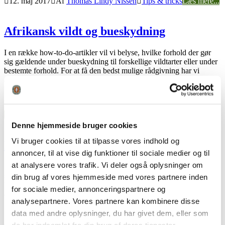
12. maj 2017
Af
Thomas Lindy Nissen
Tips & tricks
Læs mere...
Afrikansk vildt og bueskydning
I en række how-to-do-artikler vil vi belyse, hvilke forhold der gør
sig gældende under bueskydning til forskellige vildtarter eller under
bestemte forhold. For at få den bedst mulige rådgivning har vi
allieret os med Niels Baldur fra Brande, der må betragtes som en af
Danmarks mest erfarne buejægere. Og det uanset...
29. april 2017
Af
Thomas Lindy Nissen
Tips & tricks
Læs
mere...
Denne hjemmeside bruger cookies
Vi bruger cookies til at tilpasse vores indhold og
Bjergjagt og bueskydning
annoncer, til at vise dig funktioner til sociale medier og til
at analysere vores trafik. Vi deler også oplysninger om
I en række how-to-do-artikler vil vi belyse, hvilke forhold der gør
sig gældende under bueskydning til forskellige vildtarter eller under
din brug af vores hjemmeside med vores partnere inden
bestemte forhold. For at få den bedst mulige rådgivning har vi
for sociale medier, annonceringspartnere og
allieret os med Niels Baldur fra Brande, der må betragtes som en af
analysepartnere. Vores partnere kan kombinere disse
Danmarks mest erfarne buejægere. Og dette uanset...
data med andre oplysninger, du har givet dem, eller som
16. april 2017
Af
Thomas Lindy Nissen
Tips & tricks
Læs