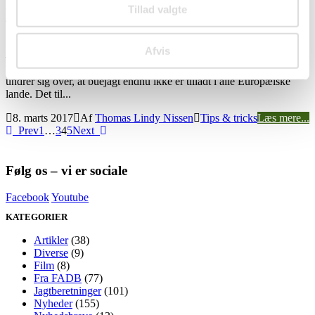
Tillad valgte
På buejagt i Europa
Med fokus på omfanget af buejagt i Nordamerika og Brian Jensens
Afvis
– som beskrevet i bogen Buejagt på Big Five – store succes med
buejagt på nogle af verdens største vildtarter i Afrika, kan man
undrer sig over, at buejagt endnu ikke er tilladt i alle Europæiske
lande. Det til...
8. marts 2017
Af
Thomas Lindy Nissen
Tips & tricks
Læs mere...
Prev
1
…
3
4
5
Next
Følg os – vi er sociale
Facebook
Youtube
KATEGORIER
Artikler
(38)
Diverse
(9)
Film
(8)
Fra FADB
(77)
Jagtberetninger
(101)
Nyheder
(155)