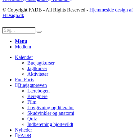
© Copyright FADB - All Rights Reserved -
Hjemmeside design af
HDsign.dk
Menu
Medlem
Kalender
Buejagtkurser
Jagtkurser
Aktiviteter
Fun Facts
Buejagtprøven
Lærebogen
Beregnere
Film
Lovgivning og litteratur
Skudvinkler og anatomi
Quiz
Indberetning hjortevildt
Nyheder
FADB