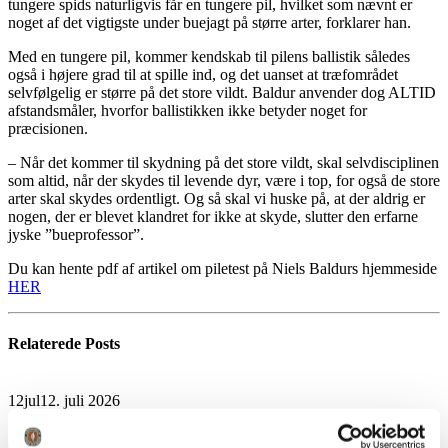
tungere spids naturligvis får en tungere pil, hvilket som nævnt er
noget af det vigtigste under buejagt på større arter, forklarer han.
Med en tungere pil, kommer kendskab til pilens ballistik således
også i højere grad til at spille ind, og det uanset at træfområdet
selvfølgelig er større på det store vildt. Baldur anvender dog ALTID
afstandsmåler, hvorfor ballistikken ikke betyder noget for
præcisionen.
– Når det kommer til skydning på det store vildt, skal selvdisciplinen
som altid, når der skydes til levende dyr, være i top, for også de store
arter skal skydes ordentligt. Og så skal vi huske på, at der aldrig er
nogen, der er blevet klandret for ikke at skyde, slutter den erfarne
jyske ”bueprofessor”.
Du kan hente pdf af artikel om piletest på Niels Baldurs hjemmeside
HER
Relaterede
Posts
12
jul
12. juli 2026
Alt det gode ved buejagt episode 9