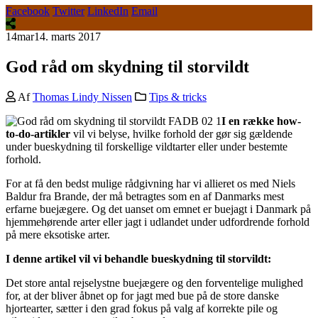
Facebook
Twitter
LinkedIn
Email
14
mar
14. marts 2017
God råd om skydning til storvildt
Af
Thomas Lindy Nissen
Tips & tricks
I en række how-
to-do-artikler
vil vi belyse, hvilke forhold der gør sig gældende
under bueskydning til forskellige vildtarter eller under bestemte
forhold.
For at få den bedst mulige rådgivning har vi allieret os med Niels
Baldur fra Brande, der må betragtes som en af Danmarks mest
erfarne buejægere. Og det uanset om emnet er buejagt i Danmark på
hjemmehørende arter eller jagt i udlandet under udfordrende forhold
på mere eksotiske arter.
I denne artikel vil vi behandle bueskydning til storvildt:
Det store antal rejselystne buejægere og den forventelige mulighed
for, at der bliver åbnet op for jagt med bue på de store danske
hjortearter, sætter i den grad fokus på valg af korrekte pile og