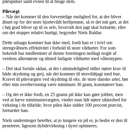
pilespidser samt evnen til at bruge dem.
Pilevægt
– Når det kommer til den forventelige mulighed for, at der bliver
åbnet op for det store hjortevildt herhjemme, så er det mit gæt, at det
i høj grad bliver op til os selv, hvorvidt den jagt skal fortsætte, eller
om det stopper relativt hurtigt, begynder Niels Baldur.
Dette udsagn kommer han ikke med, fordi han er i tvivl om
strengvåbnets effektivitet i forhold til store vildtarter. For som
bekendt har medlemmer af denne foreningen nedlagt nogle af
verdens allerstørste og tilmed farligste vildtarter med våbentypen.
– Det skal forstås sådan, at der i almindelighed stilles større krav til
både skydning og grej, når det kommer til storvildtjagt med bue.
Kravet til pilevægten ved skydning til eks. de store danske arter, bør
efter min overbevisning være minimum 30 gram, konstaterer han.
– Og det er ikke fordi, en 25 grams pil ikke kan gøre jobbet, men
ved at hæve minimumsvægten, vinder man lidt større sikkerhed for
virkning i de tilfælde, hvor pilen ikke sidder 100 procent præcist,
fortsætter han.
Niels understreger herefter, at jo tungere en pil er, jo bedre er den til
penetrere, ligesom dybdevirkning i dyret optimeres.