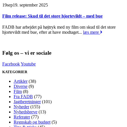
19
sep
19. september 2025
Film release: Skud til det store hjortevildt – med bue
FADB har arbejdet på højtryk med ny film om skud til det store
hjortevildt med bue, efter at have modtaget...
læs mere
Følg os – vi er sociale
Facebook
Youtube
KATEGORIER
Artikler
(38)
Diverse
(9)
Film
(8)
Fra FADB
(77)
Jagtberetninger
(101)
Nyheder
(155)
Nyhedsbreve
(13)
Referater
(77)
Regnskab og budget
(5)