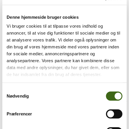
Alt det gode ved buejagt møder i dette afsnit Ulrik Ørskov, der bl.a.
har vundet Alene i Vildmarken. Ulrik er...
læs mere
Denne hjemmeside bruger cookies
Vi bruger cookies til at tilpasse vores indhold og
12
jun
12. juni 2026
annoncer, til at vise dig funktioner til sociale medier og til
at analysere vores trafik. Vi deler også oplysninger om
Alt det gode ved buejagt – episode 7
din brug af vores hjemmeside med vores partnere inden
Alt det gode ved buejagt møder i dette afsnit jagttøjseksperten
for sociale medier, annonceringspartnere og
Nikolaj Trier. Det bliver til en spændende og lærerig snak...
læs
analysepartnere. Vores partnere kan kombinere disse
mere
data med andre oplysninger, du har givet dem, eller som
de har indsamlet fra din brug af deres tjenester.
25
maj
25. maj 2026
Alt det gode ved buejagt – episode 6
Samtykkevalg
Nødvendig
Alt det gode ved buejagt møder schweisshundefører Jesper Rønsholt
Jensen, der fortæller om hvad du skal gøre som buejæger -...
læs
mere
Præferencer
12
maj
12. maj 2026