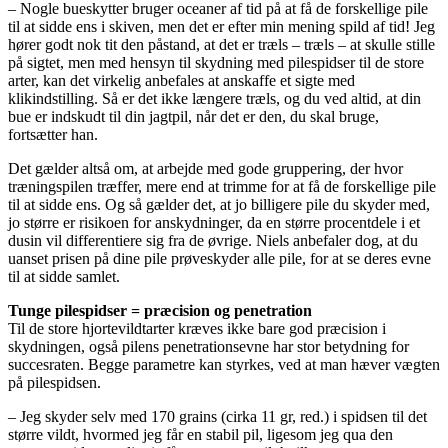
– Nogle bueskytter bruger oceaner af tid på at få de forskellige pile
til at sidde ens i skiven, men det er efter min mening spild af tid! Jeg
hører godt nok tit den påstand, at det er træls – træls – at skulle stille
på sigtet, men med hensyn til skydning med pilespidser til de store
arter, kan det virkelig anbefales at anskaffe et sigte med
klikindstilling. Så er det ikke længere træls, og du ved altid, at din
bue er indskudt til din jagtpil, når det er den, du skal bruge,
fortsætter han.
Det gælder altså om, at arbejde med gode gruppering, der hvor
træningspilen træffer, mere end at trimme for at få de forskellige pile
til at sidde ens. Og så gælder det, at jo billigere pile du skyder med,
jo større er risikoen for anskydninger, da en større procentdele i et
dusin vil differentiere sig fra de øvrige. Niels anbefaler dog, at du
uanset prisen på dine pile prøveskyder alle pile, for at se deres evne
til at sidde samlet.
Tunge pilespidser = præcision og penetration
Til de store hjortevildtarter kræves ikke bare god præcision i
skydningen, også pilens penetrationsevne har stor betydning for
succesraten. Begge parametre kan styrkes, ved at man hæver vægten
på pilespidsen.
– Jeg skyder selv med 170 grains (cirka 11 gr, red.) i spidsen til det
større vildt, hvormed jeg får en stabil pil, ligesom jeg qua den