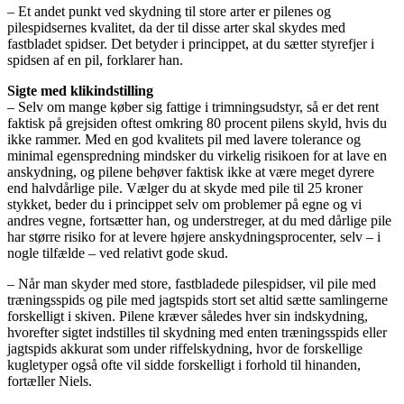
– Et andet punkt ved skydning til store arter er pilenes og
pilespidsernes kvalitet, da der til disse arter skal skydes med
fastbladet spidser. Det betyder i princippet, at du sætter styrefjer i
spidsen af en pil, forklarer han.
Sigte med klikindstilling
– Selv om mange køber sig fattige i trimningsudstyr, så er det rent
faktisk på grejsiden oftest omkring 80 procent pilens skyld, hvis du
ikke rammer. Med en god kvalitets pil med lavere tolerance og
minimal egenspredning mindsker du virkelig risikoen for at lave en
anskydning, og pilene behøver faktisk ikke at være meget dyrere
end halvdårlige pile. Vælger du at skyde med pile til 25 kroner
stykket, beder du i princippet selv om problemer på egne og vi
andres vegne, fortsætter han, og understreger, at du med dårlige pile
har større risiko for at levere højere anskydningsprocenter, selv – i
nogle tilfælde – ved relativt gode skud.
– Når man skyder med store, fastbladede pilespidser, vil pile med
træningsspids og pile med jagtspids stort set altid sætte samlingerne
forskelligt i skiven. Pilene kræver således hver sin indskydning,
hvorefter sigtet indstilles til skydning med enten træningsspids eller
jagtspids akkurat som under riffelskydning, hvor de forskellige
kugletyper også ofte vil sidde forskelligt i forhold til hinanden,
fortæller Niels.