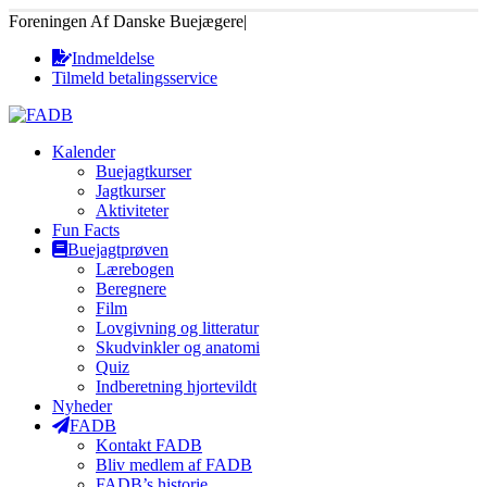
Foreningen Af Danske Buejægere
|
Indmeldelse
Tilmeld betalingsservice
Kalender
Buejagtkurser
Jagtkurser
Aktiviteter
Fun Facts
Buejagtprøven
Lærebogen
Beregnere
Film
Lovgivning og litteratur
Skudvinkler og anatomi
Quiz
Indberetning hjortevildt
Nyheder
FADB
Kontakt FADB
Bliv medlem af FADB
FADB’s historie