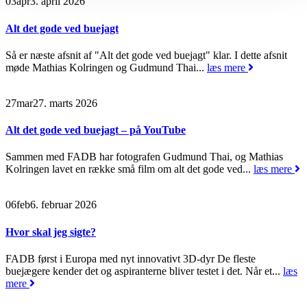
03
apr
3. april 2026
Alt det gode ved buejagt
Så er næste afsnit af "Alt det gode ved buejagt" klar. I dette afsnit
møde Mathias Kolringen og Gudmund Thai...
læs mere
27
mar
27. marts 2026
Alt det gode ved buejagt – på YouTube
Sammen med FADB har fotografen Gudmund Thai, og Mathias
Kolringen lavet en række små film om alt det gode ved...
læs mere
06
feb
6. februar 2026
Hvor skal jeg sigte?
FADB først i Europa med nyt innovativt 3D-dyr De fleste
buejægere kender det og aspiranterne bliver testet i det. Når et...
læs
mere