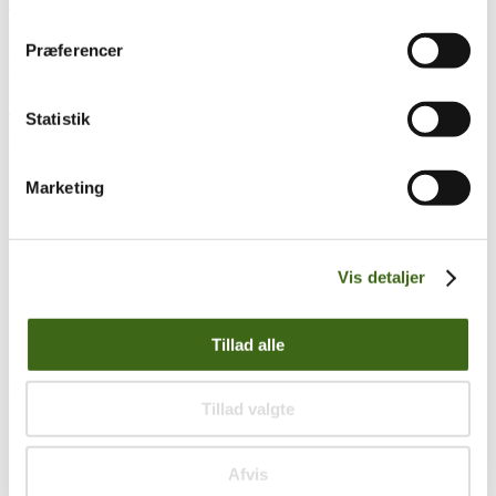
buejagttegnskursus
Læs mere...
Præferencer
Følg os – vi er sociale
Facebook
Youtube
Statistik
KATEGORIER
Artikler
(38)
Marketing
Diverse
(9)
Film
(8)
Fra FADB
(77)
Jagtberetninger
(101)
Nyheder
(155)
Vis detaljer
Nyhedsbreve
(13)
Referater
(77)
Regnskab og budget
(5)
Tillad alle
Tips & tricks
(45)
POPULÆRE VARER
Tillad valgte
Lærebog
Afvis
DGS og Buejægerweekend 2026