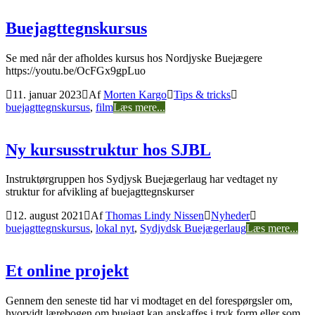
Buejagttegnskursus
Se med når der afholdes kursus hos Nordjyske Buejægere
https://youtu.be/OcFGx9gpLuo
11. januar 2023
Af
Morten Kargo
Tips & tricks
buejagttegnskursus
,
film
Læs mere...
Ny kursusstruktur hos SJBL
Instruktørgruppen hos Sydjysk Buejægerlaug har vedtaget ny
struktur for afvikling af buejagttegnskurser
12. august 2021
Af
Thomas Lindy Nissen
Nyheder
buejagttegnskursus
,
lokal nyt
,
Sydjydsk Buejægerlaug
Læs mere...
Et online projekt
Gennem den seneste tid har vi modtaget en del forespørgsler om,
hvorvidt lærebogen om buejagt kan anskaffes i tryk form eller som