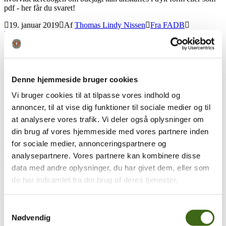
pdf - her får du svaret!
19. januar 2019
Af
Thomas Lindy Nissen
Fra FADB
buejagttegnskursus
,
lærebog
Læs mere...
FADBs lærebog er nu online
Denne hjemmeside bruger cookies
I denne moderne tid, hvor uanede mængder af information kan
Vi bruger cookies til at tilpasse vores indhold og
findes online, søsatte FADBs bestyrelse for et par år siden et projekt,
der skulle ende ud i en online, gratis lærebog om buejagt – nu er den
annoncer, til at vise dig funktioner til sociale medier og til
her!
at analysere vores trafik. Vi deler også oplysninger om
27. november 2018
Af
Thomas Lindy Nissen
Fra FADB
din brug af vores hjemmeside med vores partnere inden
buejagttegnskursus
,
lærebog
Læs mere...
for sociale medier, annonceringspartnere og
analysepartnere. Vores partnere kan kombinere disse
data med andre oplysninger, du har givet dem, eller som
Kursus til buejagttegn
de har indsamlet fra din brug af deres tjenester.
Se hvordan det obligatoriske kursus til buejagttegn foregår.
https://youtu.be/OxvI3buFQBs
Samtykkevalg
Nødvendig
22. marts 2017
Af
Claus Bo Hansen
Diverse
,
Tips & tricks