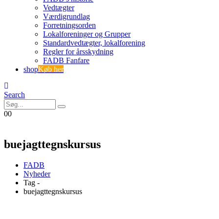
Vedtægter
Værdigrundlag
Forretningsorden
Lokalforeninger og Grupper
Standardvedtægter, lokalforening
Regler for årsskydning
FADB Fanfare
shop
Køb her
Search
0
0
buejagttegnskursus
FADB
Nyheder
Tag -
buejagttegnskursus