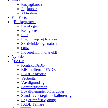
Kalender
Buejagtkurser
Jagtkurser
Aktiviteter
Fun Facts
Buejagtprøven
Lærebogen
Beregnere
Film
Lovgivning og litteratur
Skudvinkler og anatomi
Quiz
Indberetning hjortevildt
Nyheder
FADB
Kontakt FADB
Bliv medlem af FADB
FADB’s historie
Vedtægter
Værdigrundlag
Forretningsorden
Lokalforeninger og Grupper
Standardvedtægter, lokalforening
Regler for årsskydning
FADB Fanfare