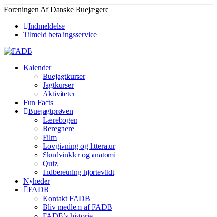
Foreningen Af Danske Buejægere
|
Indmeldelse
Tilmeld betalingsservice
Kalender
Buejagtkurser
Jagtkurser
Aktiviteter
Fun Facts
Buejagtprøven
Lærebogen
Beregnere
Film
Lovgivning og litteratur
Skudvinkler og anatomi
Quiz
Indberetning hjortevildt
Nyheder
FADB
Kontakt FADB
Bliv medlem af FADB
FADB’s historie