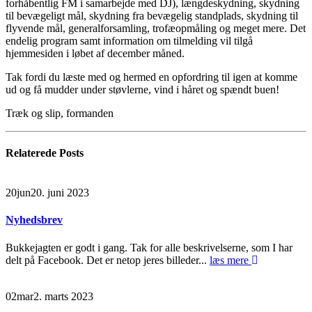
forhåbentlig FM i samarbejde med DJ), længdeskydning, skydning
til bevægeligt mål, skydning fra bevægelig standplads, skydning til
flyvende mål, generalforsamling, trofæopmåling og meget mere. Det
endelig program samt information om tilmelding vil tilgå
hjemmesiden i løbet af december måned.
Tak fordi du læste med og hermed en opfordring til igen at komme
ud og få mudder under støvlerne, vind i håret og spændt buen!
Træk og slip, formanden
Relaterede
Posts
20
jun
20. juni 2023
Nyhedsbrev
Bukkejagten er godt i gang. Tak for alle beskrivelserne, som I har
delt på Facebook. Det er netop jeres billeder...
læs mere
02
mar
2. marts 2023