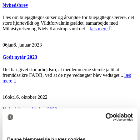
Nyhedsbrev
Læs om buejagttegnskurser og årsmøde for buejagttegnslærere, det
store hjortevildt og Vildtforvaltningsrådet, samarbejde med
Miljøstyrelsen og Niels Kanstrup samt det...
læs mere
06
jan
6. januar 2023
Godt nytår 2023
Det har givet stor arbejdsro, at medlemmerne stemte ja til at
fremtidssikre FADB, ved at de nye vedtægter blev vedtaget...
læs
mere
16
okt
16. oktober 2022
Nyhedsbrev oktober 2022
Nyhedsbrev-oktober-2022
Download
læs mere
19
sep
19. september 2022
Denne hjemmeside bruger cookies