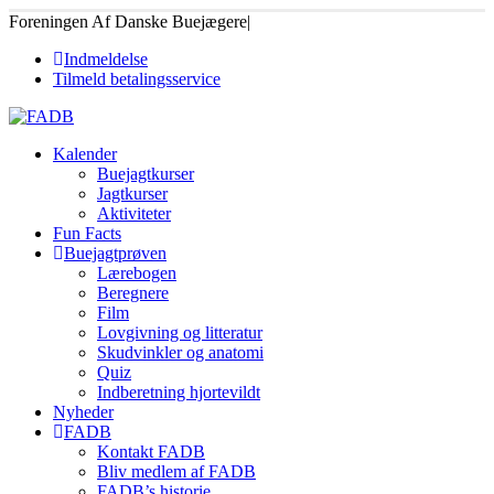
Foreningen Af Danske Buejægere
|
Indmeldelse
Tilmeld betalingsservice
Kalender
Buejagtkurser
Jagtkurser
Aktiviteter
Fun Facts
Buejagtprøven
Lærebogen
Beregnere
Film
Lovgivning og litteratur
Skudvinkler og anatomi
Quiz
Indberetning hjortevildt
Nyheder
FADB
Kontakt FADB
Bliv medlem af FADB
FADB’s historie