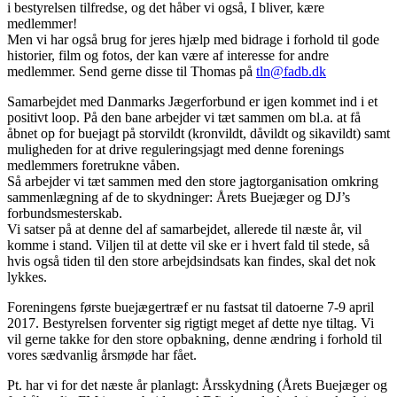
i bestyrelsen tilfredse, og det håber vi også, I bliver, kære
medlemmer!
Men vi har også brug for jeres hjælp med bidrage i forhold til gode
historier, film og fotos, der kan være af interesse for andre
medlemmer. Send gerne disse til Thomas på
tln@fadb.dk
Samarbejdet med Danmarks Jægerforbund er igen kommet ind i et
positivt loop. På den bane arbejder vi tæt sammen om bl.a. at få
åbnet op for buejagt på storvildt (kronvildt, dåvildt og sikavildt) samt
muligheden for at drive reguleringsjagt med denne forenings
medlemmers foretrukne våben.
Så arbejder vi tæt sammen med den store jagtorganisation omkring
sammenlægning af de to skydninger: Årets Buejæger og DJ’s
forbundsmesterskab.
Vi satser på at denne del af samarbejdet, allerede til næste år, vil
komme i stand. Viljen til at dette vil ske er i hvert fald til stede, så
hvis også tiden til den store arbejdsindsats kan findes, skal det nok
lykkes.
Foreningens første buejægertræf er nu fastsat til datoerne 7-9 april
2017. Bestyrelsen forventer sig rigtigt meget af dette nye tiltag. Vi
vil gerne takke for den store opbakning, denne ændring i forhold til
vores sædvanlig årsmøde har fået.
Pt. har vi for det næste år planlagt: Årsskydning (Årets Buejæger og