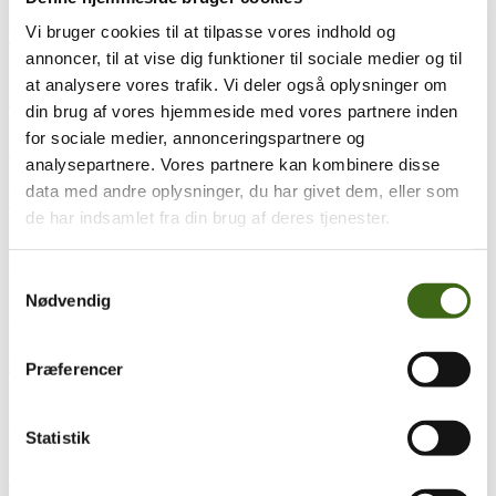
Vi bruger cookies til at tilpasse vores indhold og
Kære alle medlemmer af FADB
annoncer, til at vise dig funktioner til sociale medier og til
Brev fra formanden
Kaere-alle-medlemmer-i-FADB-2022-09-
at analysere vores trafik. Vi deler også oplysninger om
17
Download
læs mere
din brug af vores hjemmeside med vores partnere inden
for sociale medier, annonceringspartnere og
04
jul
4. juli 2022
analysepartnere. Vores partnere kan kombinere disse
data med andre oplysninger, du har givet dem, eller som
Nyhedsbrev – Årsmøde i FADB
de har indsamlet fra din brug af deres tjenester.
Sommeren er endelig kommet og ferien er startet for mange – andre
skal arbejde et par uger før det er...
læs mere
Samtykkevalg
Nødvendig
21
jun
21. juni 2022
Nyhedsbrev maj 2022
Præferencer
Bukkejagten er gået ind med intense oplevelser. Det er nu at vores
træning af færdigheder og trimning af bue skal...
læs mere
Statistik
01
mar
1. marts 2022