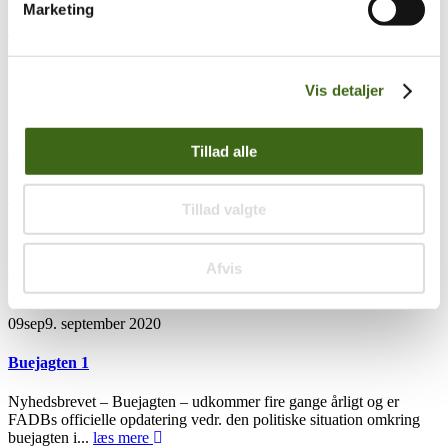
Marketing
Nyhedsbrev
Formanden tager hul på nyhedsbreve. Det er intentionen, at vi
fortæller om det, der rør sig i forenings- og buejægerregi.
Vis detaljer
Nyhedsbrevet kommer...
læs mere
Tillad alle
03
jan
3. januar 2022
GODT NYTÅR 2022
Tillad valgte
Alle FADB-medlemmer og samarbejdspartnere ønskes et rigtig
Godt Nytår, med håb om at 2022 bliver et år med større stabilitet...
Afvis
læs mere
09
sep
9. september 2020
Buejagten 1
Nyhedsbrevet – Buejagten – udkommer fire gange årligt og er
FADBs officielle opdatering vedr. den politiske situation omkring
buejagten i...
læs mere