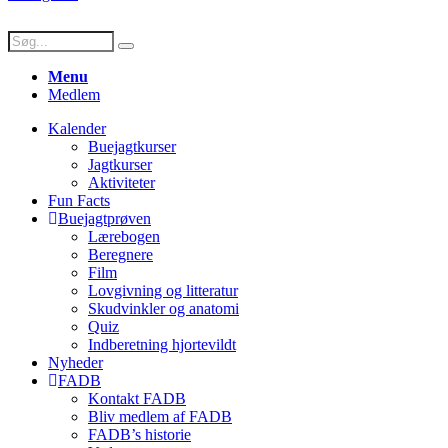
Menu
Medlem
Kalender
Buejagtkurser
Jagtkurser
Aktiviteter
Fun Facts
Buejagtprøven
Lærebogen
Beregnere
Film
Lovgivning og litteratur
Skudvinkler og anatomi
Quiz
Indberetning hjortevildt
Nyheder
FADB
Kontakt FADB
Bliv medlem af FADB
FADB’s historie