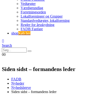
Vedtægter
Værdigrundlag
Forretningsorden
Lokalforeninger og Grupper
Standardvedtægter, lokalforening
Regler for årsskydning
FADB Fanfare
shop
Køb her
Search
0
0
Siden sidst – formandens leder
FADB
Nyheder
Nyhedsbreve
Siden sidst – formandens leder