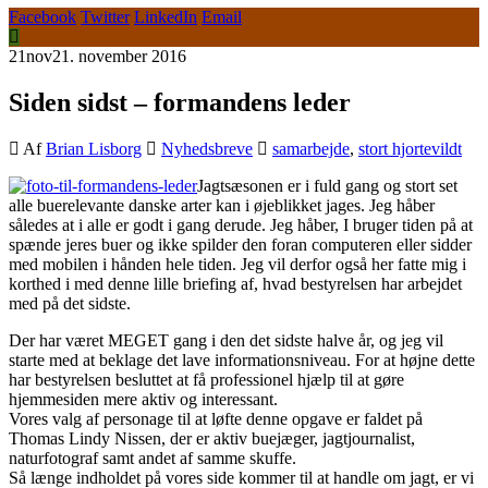
Facebook
Twitter
LinkedIn
Email
21
nov
21. november 2016
Siden sidst – formandens leder
Af
Brian Lisborg
Nyhedsbreve
samarbejde
,
stort hjortevildt
Jagtsæsonen er i fuld gang og stort set
alle buerelevante danske arter kan i øjeblikket jages. Jeg håber
således at i alle er godt i gang derude. Jeg håber, I bruger tiden på at
spænde jeres buer og ikke spilder den foran computeren eller sidder
med mobilen i hånden hele tiden. Jeg vil derfor også her fatte mig i
korthed i med denne lille briefing af, hvad bestyrelsen har arbejdet
med på det sidste.
Der har været MEGET gang i den det sidste halve år, og jeg vil
starte med at beklage det lave informationsniveau. For at højne dette
har bestyrelsen besluttet at få professionel hjælp til at gøre
hjemmesiden mere aktiv og interessant.
Vores valg af personage til at løfte denne opgave er faldet på
Thomas Lindy Nissen, der er aktiv buejæger, jagtjournalist,
naturfotograf samt andet af samme skuffe.
Så længe indholdet på vores side kommer til at handle om jagt, er vi