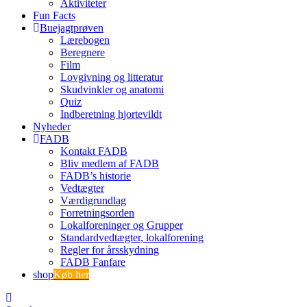
Aktiviteter
Fun Facts
Buejagtprøven
Lærebogen
Beregnere
Film
Lovgivning og litteratur
Skudvinkler og anatomi
Quiz
Indberetning hjortevildt
Nyheder
FADB
Kontakt FADB
Bliv medlem af FADB
FADB’s historie
Vedtægter
Værdigrundlag
Forretningsorden
Lokalforeninger og Grupper
Standardvedtægter, lokalforening
Regler for årsskydning
FADB Fanfare
shop
Køb her