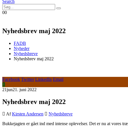
Search
0
0
Nyhedsbrev maj 2022
FADB
Nyheder
Nyhedsbreve
Nyhedsbrev maj 2022
Facebook
Twitter
LinkedIn
Email
21
jun
21. juni 2022
Nyhedsbrev maj 2022
Af
Kirsten Andersen
Nyhedsbreve
Bukkejagten er gået ind med intense oplevelser. Det er nu at vores træ