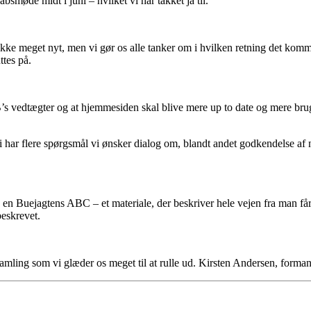
bsmøde midt i juni – hvilket vi har takket ja til.
er ikke meget nyt, men vi gør os alle tanker om i hvilken retning det komme
ttes på.
B’s vedtægter og at hjemmesiden skal blive mere up to date og mere brug
et, vi har flere spørgsmål vi ønsker dialog om, blandt andet godkendelse 
n Buejagtens ABC – et materiale, der beskriver hele vejen fra man får id
beskrevet.
amling som vi glæder os meget til at rulle ud. Kirsten Andersen, for