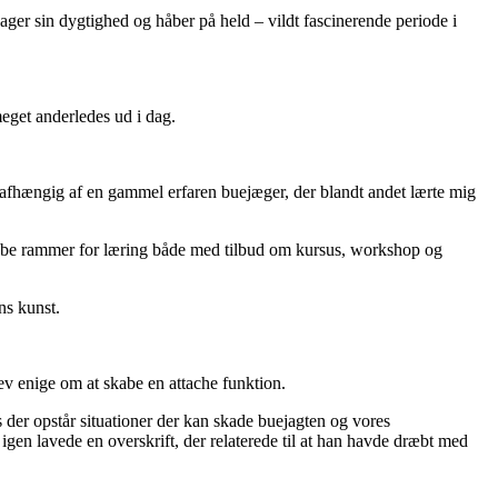
ager sin dygtighed og håber på held – vildt fascinerende periode i
meget anderledes ud i dag.
 afhængig af en gammel erfaren buejæger, der blandt andet lærte mig
t skabe rammer for læring både med tilbud om kursus, workshop og
ns kunst.
v enige om at skabe en attache funktion.
s der opstår situationer der kan skade buejagten og vores
en lavede en overskrift, der relaterede til at han havde dræbt med