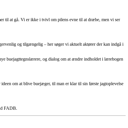
r til at gå. Vi er ikke i tvivl om pilens evne til at dræbe, men vi ser
ervenlig og tilgængelig – her søger vi aktuelt aktører der kan indgå i
af nye buejagttegnslærere, og dialog om at ændre indholdet i lærebogen
een om at blive buejæger, til man er klar til sin første jagtoplevelse
mand FADB.