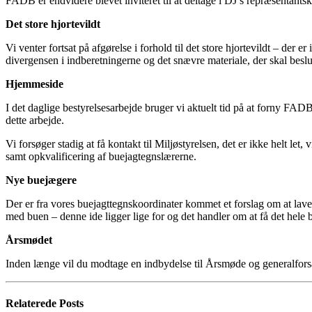
FADB er endvidere blevet inviteret til at deltage i DJ’s repræsentantska
Det store hjortevildt
Vi venter fortsat på afgørelse i forhold til det store hjortevildt – der 
divergensen i indberetningerne og det snævre materiale, der skal beslu
Hjemmeside
I det daglige bestyrelsesarbejde bruger vi aktuelt tid på at forny FAD
dette arbejde.
Vi forsøger stadig at få kontakt til Miljøstyrelsen, det er ikke helt l
samt opkvalificering af buejagtegnslærerne.
Nye buejægere
Der er fra vores buejagttegnskoordinater kommet et forslag om at lave e
med buen – denne ide ligger lige for og det handler om at få det hele 
Årsmødet
Inden længe vil du modtage en indbydelse til Årsmøde og generalfors
Relaterede
Posts