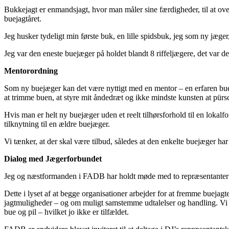
Bukkejagt er enmandsjagt, hvor man måler sine færdigheder, til at ove
buejagtåret.
Jeg husker tydeligt min første buk, en lille spidsbuk, jeg som ny jæge
Jeg var den eneste buejæger på holdet blandt 8 riffeljægere, det var d
Mentorordning
Som ny buejæger kan det være nyttigt med en mentor – en erfaren bue
at trimme buen, at styre mit åndedræt og ikke mindste kunsten at pürs
Hvis man er helt ny buejæger uden et reelt tilhørsforhold til en lokal
tilknytning til en ældre buejæger.
Vi tænker, at der skal være tilbud, således at den enkelte buejæger ha
Dialog med Jægerforbundet
Jeg og næstformanden i FADB har holdt møde med to repræsentanter for
Dette i lyset af at begge organisationer arbejder for at fremme buejagt
jagtmuligheder – og om muligt samstemme udtalelser og handling. Vi h
bue og pil – hvilket jo ikke er tilfældet.