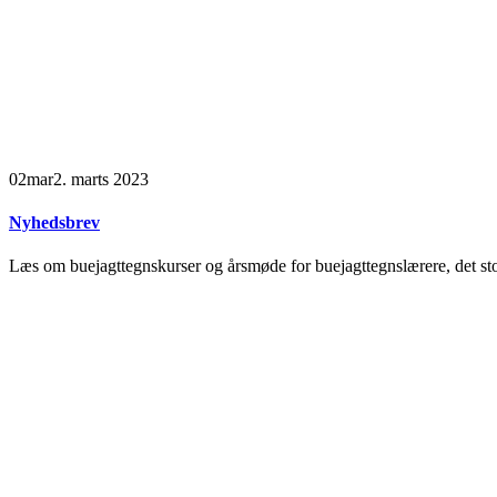
02
mar
2. marts 2023
Nyhedsbrev
Læs om buejagttegnskurser og årsmøde for buejagttegnslærere, det sto