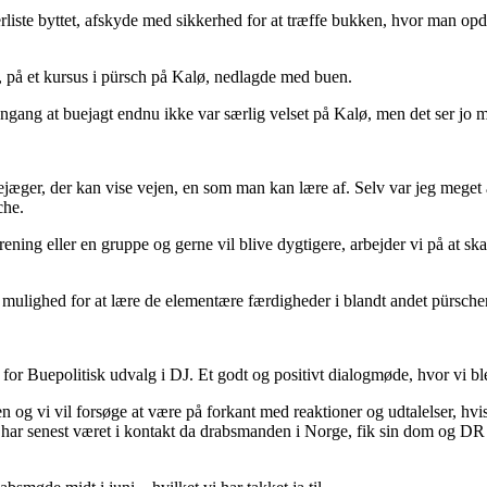
rliste byttet, afskyde med sikkerhed for at træffe bukken, hvor man opd
r, på et kursus i pürsch på Kalø, nedlagde med buen.
engang at buejagt endnu ikke var særlig velset på Kalø, men det ser jo 
jæger, der kan vise vejen, en som man kan lære af. Selv var jeg meget
che.
forening eller en gruppe og gerne vil blive dygtigere, arbejder vi på a
r mulighed for at lære de elementære færdigheder i blandt andet pürsche
 Buepolitisk udvalg i DJ. Et godt og positivt dialogmøde, hvor vi ble
en og vi vil forsøge at være på forkant med reaktioner og udtalelser, hvi
ar senest været i kontakt da drabsmanden i Norge, fik sin dom og DR ig