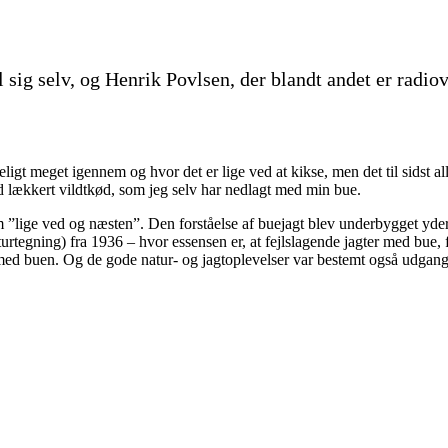
el sig selv, og Henrik Povlsen, der blandt andet er ra
eligt meget igennem og hvor det er lige ved at kikse, men det til sidst a
ed lækkert vildtkød, som jeg selv har nedlagt med min bue.
om ”lige ved og næsten”. Den forståelse af buejagt blev underbygget y
urtegning) fra 1936 – hvor essensen er, at fejlslagende jagter med bue, f
dt med buen. Og de gode natur- og jagtoplevelser var bestemt også udga