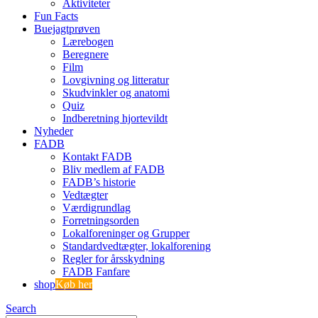
Aktiviteter
Fun Facts
Buejagtprøven
Lærebogen
Beregnere
Film
Lovgivning og litteratur
Skudvinkler og anatomi
Quiz
Indberetning hjortevildt
Nyheder
FADB
Kontakt FADB
Bliv medlem af FADB
FADB’s historie
Vedtægter
Værdigrundlag
Forretningsorden
Lokalforeninger og Grupper
Standardvedtægter, lokalforening
Regler for årsskydning
FADB Fanfare
shop
Køb her
Search