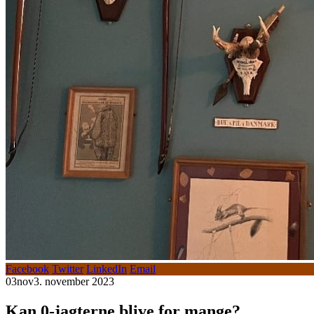
Facebook
Twitter
LinkedIn
Email
03
nov
3. november 2023
Kan 0-jagterne blive for mange?