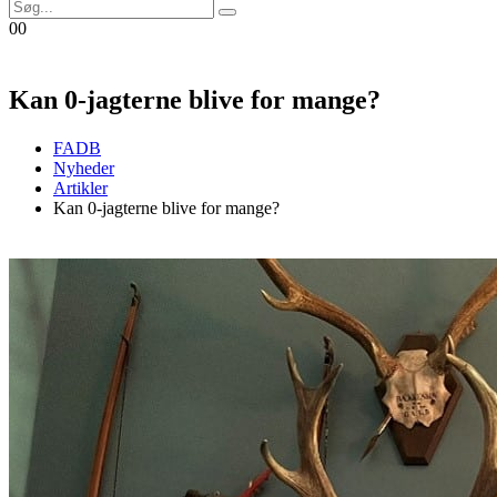
0
0
Kan 0-jagterne blive for mange?
FADB
Nyheder
Artikler
Kan 0-jagterne blive for mange?