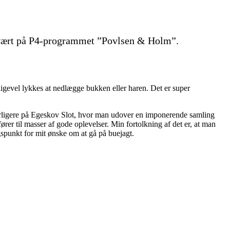
diovært på P4-programmet ”Povlsen & Holm”.
lligevel lykkes at nedlægge bukken eller haren. Det er super
derligere på Egeskov Slot, hvor man udover en imponerende samling
ører til masser af gode oplevelser. Min fortolkning af det er, at man
ngspunkt for mit ønske om at gå på buejagt.