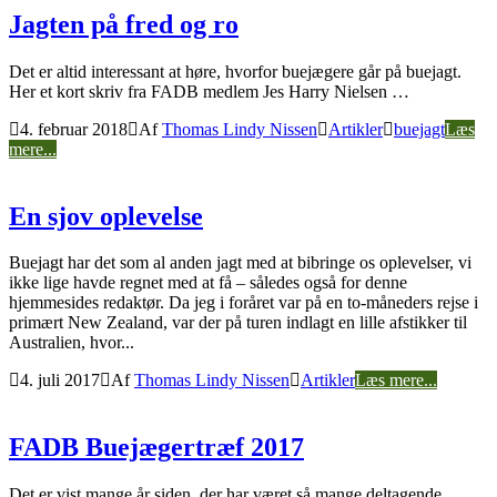
Jagten på fred og ro
Det er altid interessant at høre, hvorfor buejægere går på buejagt.
Her et kort skriv fra FADB medlem Jes Harry Nielsen …
4. februar 2018
Af
Thomas Lindy Nissen
Artikler
buejagt
Læs
mere...
En sjov oplevelse
Buejagt har det som al anden jagt med at bibringe os oplevelser, vi
ikke lige havde regnet med at få – således også for denne
hjemmesides redaktør. Da jeg i foråret var på en to-måneders rejse i
primært New Zealand, var der på turen indlagt en lille afstikker til
Australien, hvor...
4. juli 2017
Af
Thomas Lindy Nissen
Artikler
Læs mere...
FADB Buejægertræf 2017
Det er vist mange år siden, der har været så mange deltagende