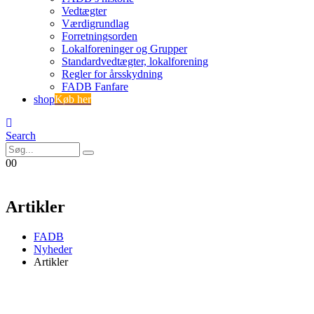
Vedtægter
Værdigrundlag
Forretningsorden
Lokalforeninger og Grupper
Standardvedtægter, lokalforening
Regler for årsskydning
FADB Fanfare
shop
Køb her
Search
0
0
Artikler
FADB
Nyheder
Artikler