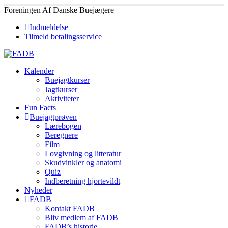
Foreningen Af Danske Buejægere
|
Indmeldelse
Tilmeld betalingsservice
Kalender
Buejagtkurser
Jagtkurser
Aktiviteter
Fun Facts
Buejagtprøven
Lærebogen
Beregnere
Film
Lovgivning og litteratur
Skudvinkler og anatomi
Quiz
Indberetning hjortevildt
Nyheder
FADB
Kontakt FADB
Bliv medlem af FADB
FADB’s historie