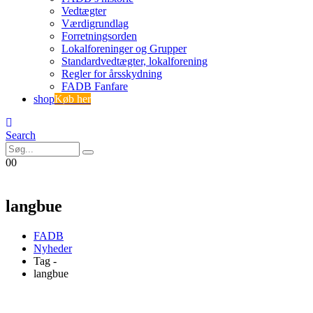
Vedtægter
Værdigrundlag
Forretningsorden
Lokalforeninger og Grupper
Standardvedtægter, lokalforening
Regler for årsskydning
FADB Fanfare
shop
Køb her
Search
0
0
langbue
FADB
Nyheder
Tag -
langbue