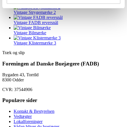
DGS og Buejægerweekend 2026
Vintage Strygemærke 2
Vintage FADB reversnål
Vintage Bilmærke
Vintage Klistermærke 3
Træk og slip
Foreningen af Danske Buejægere (FADB)
Bygaden 43, Torrild
8300 Odder
CVR: 37544906
Populære sider
Kontakt & Bestyrelsen
Vedtægter
Lokalforeninger
Sådan bliver du buejæger