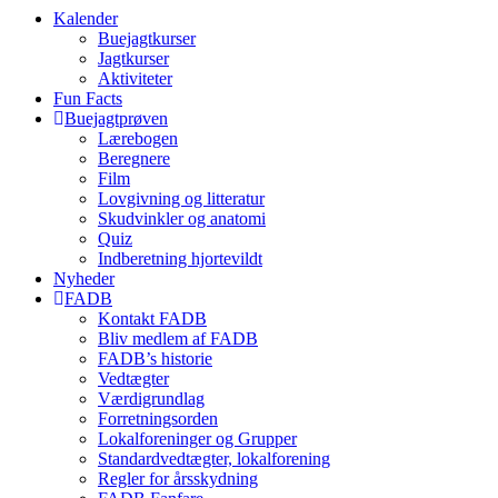
Kalender
Buejagtkurser
Jagtkurser
Aktiviteter
Fun Facts
Buejagtprøven
Lærebogen
Beregnere
Film
Lovgivning og litteratur
Skudvinkler og anatomi
Quiz
Indberetning hjortevildt
Nyheder
FADB
Kontakt FADB
Bliv medlem af FADB
FADB’s historie
Vedtægter
Værdigrundlag
Forretningsorden
Lokalforeninger og Grupper
Standardvedtægter, lokalforening
Regler for årsskydning