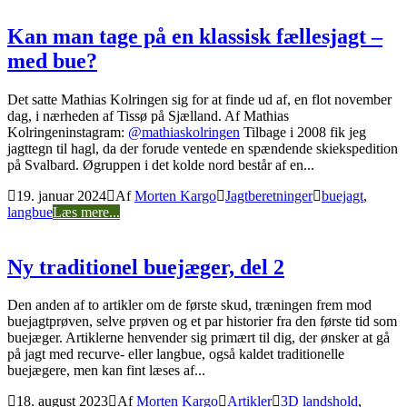
Kan man tage på en klassisk fællesjagt –
med bue?
Det satte Mathias Kolringen sig for at finde ud af, en flot november
dag, i nærheden af Tissø på Sjælland. Af Mathias
Kolringeninstagram:
@mathiaskolringen
Tilbage i 2008 fik jeg
jagttegn til hagl, da der forude ventede en spændende skiekspedition
på Svalbard. Øgruppen i det kolde nord består af en...
19. januar 2024
Af
Morten Kargo
Jagtberetninger
buejagt
,
langbue
Læs mere...
Ny traditionel buejæger, del 2
Den anden af to artikler om de første skud, træningen frem mod
buejagtprøven, selve prøven og et par historier fra den første tid som
buejæger. Artiklerne henvender sig primært til dig, der ønsker at gå
på jagt med recurve- eller langbue, også kaldet traditionelle
buejægere, men kan fint læses af...
18. august 2023
Af
Morten Kargo
Artikler
3D landshold
,