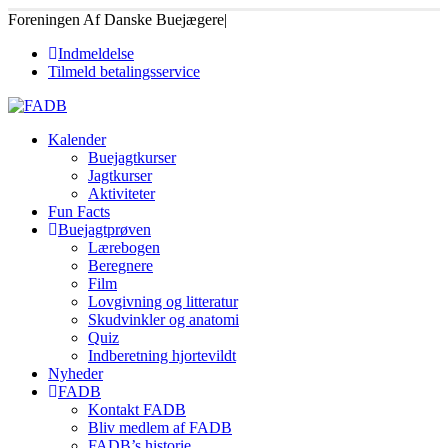
Foreningen Af Danske Buejægere
|
Indmeldelse
Tilmeld betalingsservice
Kalender
Buejagtkurser
Jagtkurser
Aktiviteter
Fun Facts
Buejagtprøven
Lærebogen
Beregnere
Film
Lovgivning og litteratur
Skudvinkler og anatomi
Quiz
Indberetning hjortevildt
Nyheder
FADB
Kontakt FADB
Bliv medlem af FADB
FADB’s historie