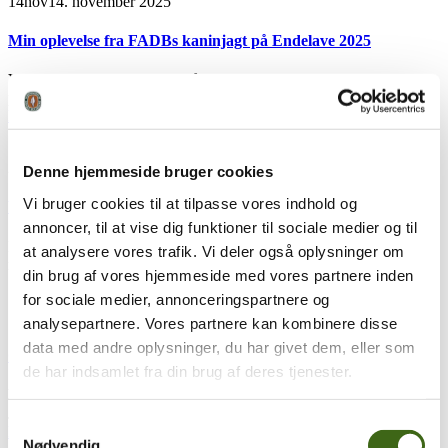
14
nov
14. november 2025
Min oplevelse fra FADBs kaninjagt på Endelave 2025
Ved FADBs traditionelle 3D årsskydning, blev der trukket lod om
pladser på den årlige buejagttur til Endelave. De heldige vindere...
læs mere
29
nov
29. november 2024
Denne hjemmeside bruger cookies
Vi bruger cookies til at tilpasse vores indhold og
Whitetail i Wisconsin
annoncer, til at vise dig funktioner til sociale medier og til
Er kommet her siden 1998, Gary og familie driver 2 gårde, her er
at analysere vores trafik. Vi deler også oplysninger om
meget skov med en god blanding af...
læs mere
din brug af vores hjemmeside med vores partnere inden
for sociale medier, annonceringspartnere og
17
jun
17. juni 2024
analysepartnere. Vores partnere kan kombinere disse
data med andre oplysninger, du har givet dem, eller som
Godmorgen kære artsfæller 🏹🏹
de har indsamlet fra din brug af deres tjenester.
Vi har modtaget følgende beretning fra Kenneth Dyrløv Bendtsen
Jagtens gudinde Diana er sq en dejlig tøs 😉😉. Der er det med...
Samtykkevalg
læs mere
Nødvendig