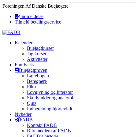
Foreningen Af Danske Buejægere
|
Indmeldelse
Tilmeld betalingsservice
Kalender
Buejagtkurser
Jagtkurser
Aktiviteter
Fun Facts
Buejagtprøven
Lærebogen
Beregnere
Film
Lovgivning og litteratur
Skudvinkler og anatomi
Quiz
Indberetning hjortevildt
Nyheder
FADB
Kontakt FADB
Bliv medlem af FADB
FADB’s historie