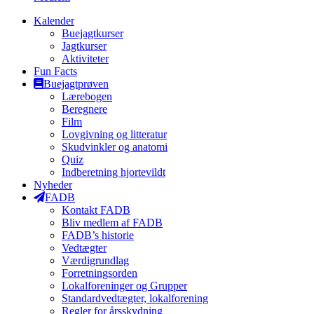
Kalender
Buejagtkurser
Jagtkurser
Aktiviteter
Fun Facts
Buejagtprøven
Lærebogen
Beregnere
Film
Lovgivning og litteratur
Skudvinkler og anatomi
Quiz
Indberetning hjortevildt
Nyheder
FADB
Kontakt FADB
Bliv medlem af FADB
FADB’s historie
Vedtægter
Værdigrundlag
Forretningsorden
Lokalforeninger og Grupper
Standardvedtægter, lokalforening
Regler for årsskydning