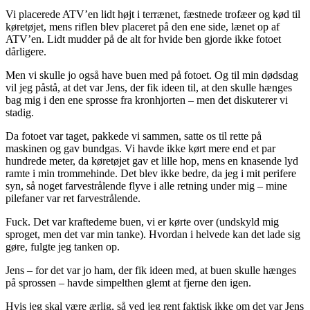
Vi placerede ATV’en lidt højt i terrænet, fæstnede trofæer og kød til
køretøjet, mens riflen blev placeret på den ene side, lænet op af
ATV’en. Lidt mudder på de alt for hvide ben gjorde ikke fotoet
dårligere.
Men vi skulle jo også have buen med på fotoet. Og til min dødsdag
vil jeg påstå, at det var Jens, der fik ideen til, at den skulle hænges
bag mig i den ene sprosse fra kronhjorten – men det diskuterer vi
stadig.
Da fotoet var taget, pakkede vi sammen, satte os til rette på
maskinen og gav bundgas. Vi havde ikke kørt mere end et par
hundrede meter, da køretøjet gav et lille hop, mens en knasende lyd
ramte i min trommehinde. Det blev ikke bedre, da jeg i mit perifere
syn, så noget farvestrålende flyve i alle retning under mig – mine
pilefaner var ret farvestrålende.
Fuck. Det var kraftedeme buen, vi er kørte over (undskyld mig
sproget, men det var min tanke). Hvordan i helvede kan det lade sig
gøre, fulgte jeg tanken op.
Jens – for det var jo ham, der fik ideen med, at buen skulle hænges
på sprossen – havde simpelthen glemt at fjerne den igen.
Hvis jeg skal være ærlig, så ved jeg rent faktisk ikke om det var Jens