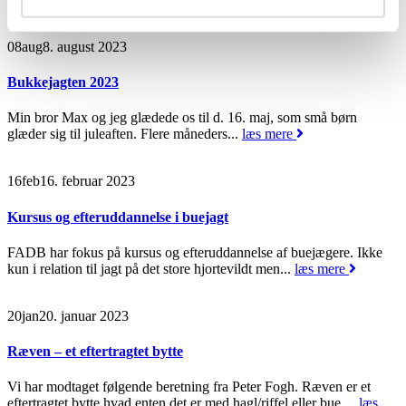
08
aug
8. august 2023
Bukkejagten 2023
Min bror Max og jeg glædede os til d. 16. maj, som små børn
glæder sig til juleaften. Flere måneders...
læs mere
16
feb
16. februar 2023
Kursus og efteruddannelse i buejagt
FADB har fokus på kursus og efteruddannelse af buejægere. Ikke
kun i relation til jagt på det store hjortevildt men...
læs mere
20
jan
20. januar 2023
Ræven – et eftertragtet bytte
Vi har modtaget følgende beretning fra Peter Fogh. Ræven er et
eftertragtet bytte hvad enten det er med hagl/riffel eller bue,...
læs