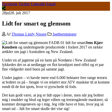
Facebook
Twitter
LinkedIn
Email
28
jul
28. juli 2017
Lidt for smart og glemsom
Af
Thomas Lindy Nissen
Jagtberetninger
Jens Kjær
Knudsen
og undertegnede producerede i foråret 2017 en række
artikler om jagt i Australien og New Zealand.
Under en af jagterne på en farm på Nordøen i New Zealand
lykkedes det os at nedlægge en flot kronhjort med riffel og et par
fine vildgeder med buen på samme jagt.
Under jagten – vi havde mere end 6.000 hektarer free range terræn
at boltrer os på – brugte vi en relativt stor ATV maskine til at komme
rundt til de hot spots, hvor vi pyrschede til fods.
Det kan godt være, at jeg er lidt oppe i årene, men når jeg boltrer
mig i mudder og blod og leger våben og terrængående maskiner, så
kommer drengerøven op i mig. Jeg ville have et foto, hvor jeg så
smart ud – lidt for smart skulle det vise sig!