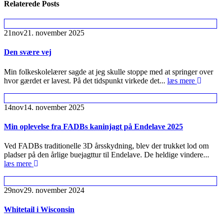
Relaterede
Posts
21
nov
21. november 2025
Den svære vej
Min folkeskolelærer sagde at jeg skulle stoppe med at springer over
hvor gærdet er lavest. På det tidspunkt virkede det...
læs mere
14
nov
14. november 2025
Min oplevelse fra FADBs kaninjagt på Endelave 2025
Ved FADBs traditionelle 3D årsskydning, blev der trukket lod om
pladser på den årlige buejagttur til Endelave. De heldige vindere...
læs mere
29
nov
29. november 2024
Whitetail i Wisconsin