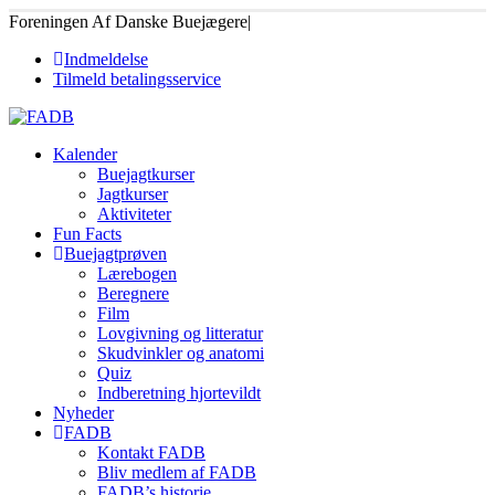
Foreningen Af Danske Buejægere
|
Indmeldelse
Tilmeld betalingsservice
Kalender
Buejagtkurser
Jagtkurser
Aktiviteter
Fun Facts
Buejagtprøven
Lærebogen
Beregnere
Film
Lovgivning og litteratur
Skudvinkler og anatomi
Quiz
Indberetning hjortevildt
Nyheder
FADB
Kontakt FADB
Bliv medlem af FADB
FADB’s historie