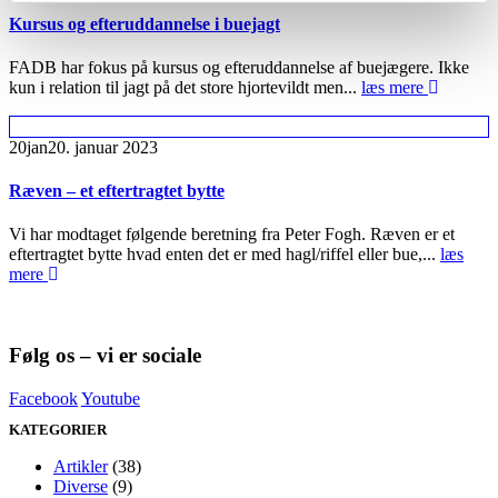
Kursus og efteruddannelse i buejagt
FADB har fokus på kursus og efteruddannelse af buejægere. Ikke
kun i relation til jagt på det store hjortevildt men...
læs mere
20
jan
20. januar 2023
Ræven – et eftertragtet bytte
Vi har modtaget følgende beretning fra Peter Fogh. Ræven er et
eftertragtet bytte hvad enten det er med hagl/riffel eller bue,...
læs
mere
Følg os – vi er sociale
Facebook
Youtube
KATEGORIER
Artikler
(38)
Diverse
(9)