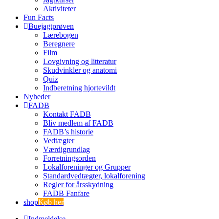
Aktiviteter
Fun Facts
Buejagtprøven
Lærebogen
Beregnere
Film
Lovgivning og litteratur
Skudvinkler og anatomi
Quiz
Indberetning hjortevildt
Nyheder
FADB
Kontakt FADB
Bliv medlem af FADB
FADB’s historie
Vedtægter
Værdigrundlag
Forretningsorden
Lokalforeninger og Grupper
Standardvedtægter, lokalforening
Regler for årsskydning
FADB Fanfare
shop
Køb her
Indmeldelse