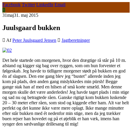
Facebook
Twitter
LinkedIn
Email
31
maj
31. maj 2015
Juulsgaard bukken
Af
Peter Juulsgaard Jensen
Jagtberetninger
Det hele startede om morgenen, hvor den drægtige rå står på 10 m.
afstand og kigger sig bag over ryggen, som om hun forventer et
følgeskab. Jeg havde to tidligere morgener stødt på bukken en god
én af slagsen. Den ene gang blev jeg “bustet” allerede inden jeg
kom på plads, den anden gang mislykkedes min pürsh! Begge
gange stak han af med en hilsen af små korte smæld. Men denne
morgen skulle det være anderledes! Jeg havde taget plads i min stige
og sad nu og betragtede råen. Ganske rigtigt kom bukken luskende
20 – 30 meter efter råen, som stod og kiggede efter ham. Alt var helt
perfekt og det kunne ikke være mere oplagt. Ikke mange minutter
efter står bukken med ét nedenfor min stige, men da jeg trækker
buen rejser han hovedet og på et øjeblik er han væk, imens han
synger den sædvanlige drillesang til mig!