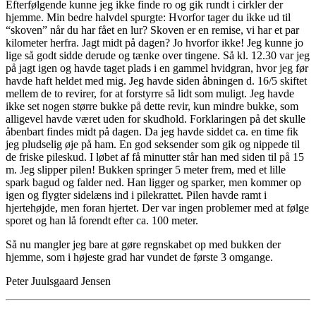
Efterfølgende kunne jeg ikke finde ro og gik rundt i cirkler der
hjemme. Min bedre halvdel spurgte: Hvorfor tager du ikke ud til
“skoven” når du har fået en lur? Skoven er en remise, vi har et par
kilometer herfra. Jagt midt på dagen? Jo hvorfor ikke! Jeg kunne jo
lige så godt sidde derude og tænke over tingene. Så kl. 12.30 var jeg
på jagt igen og havde taget plads i en gammel hvidgran, hvor jeg før
havde haft heldet med mig. Jeg havde siden åbningen d. 16/5 skiftet
mellem de to revirer, for at forstyrre så lidt som muligt. Jeg havde
ikke set nogen større bukke på dette revir, kun mindre bukke, som
alligevel havde været uden for skudhold. Forklaringen på det skulle
åbenbart findes midt på dagen. Da jeg havde siddet ca. en time fik
jeg pludselig øje på ham. En god seksender som gik og nippede til
de friske pileskud. I løbet af få minutter står han med siden til på 15
m. Jeg slipper pilen! Bukken springer 5 meter frem, med et lille
spark bagud og falder ned. Han ligger og sparker, men kommer op
igen og flygter sidelæns ind i pilekrattet. Pilen havde ramt i
hjertehøjde, men foran hjertet. Der var ingen problemer med at følge
sporet og han lå forendt efter ca. 100 meter.
Så nu mangler jeg bare at gøre regnskabet op med bukken der
hjemme, som i højeste grad har vundet de første 3 omgange.
Peter Juulsgaard Jensen