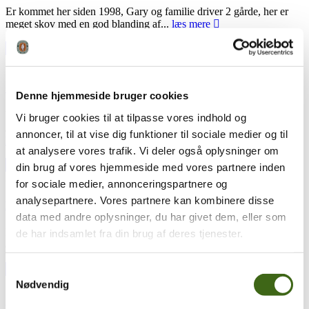
Er kommet her siden 1998, Gary og familie driver 2 gårde, her er
meget skov med en god blanding af...
læs mere
17
jun
17. juni 2024
Godmorgen kære artsfæller 🏹🏹
Denne hjemmeside bruger cookies
Vi har modtaget følgende beretning fra Kenneth Dyrløv Bendtsen
Vi bruger cookies til at tilpasse vores indhold og
Jagtens gudinde Diana er sq en dejlig tøs 😉😉. Der er det med...
annoncer, til at vise dig funktioner til sociale medier og til
læs mere
at analysere vores trafik. Vi deler også oplysninger om
din brug af vores hjemmeside med vores partnere inden
24
maj
24. maj 2024
for sociale medier, annonceringspartnere og
analysepartnere. Vores partnere kan kombinere disse
Den perfekte pil. 45 gange i træk…
data med andre oplysninger, du har givet dem, eller som
Faktisk er der tale om 135 perfekte pile. Og jeg må blankt erkende,
de har indsamlet fra din brug af deres tjenester.
at jeg er imponeret, og måske endda...
læs mere
Samtykkevalg
19
jan
19. januar 2024
Nødvendig
Kan man tage på en klassisk fællesjagt – med bue?