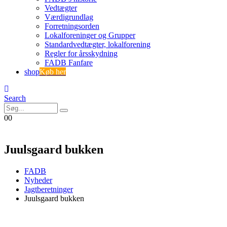
Vedtægter
Værdigrundlag
Forretningsorden
Lokalforeninger og Grupper
Standardvedtægter, lokalforening
Regler for årsskydning
FADB Fanfare
shop
Køb her
Search
0
0
Juulsgaard bukken
FADB
Nyheder
Jagtberetninger
Juulsgaard bukken