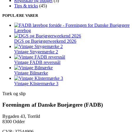
Regnskab og budget
(5)
Tips & tricks
(45)
POPULÆRE VARER
Lærebog
DGS og Buejægerweekend 2026
Vintage Strygemærke 2
Vintage FADB reversnål
Vintage Bilmærke
Vintage Klistermærke 3
Træk og slip
Foreningen af Danske Buejægere (FADB)
Bygaden 43, Torrild
8300 Odder
CVR: 37544906