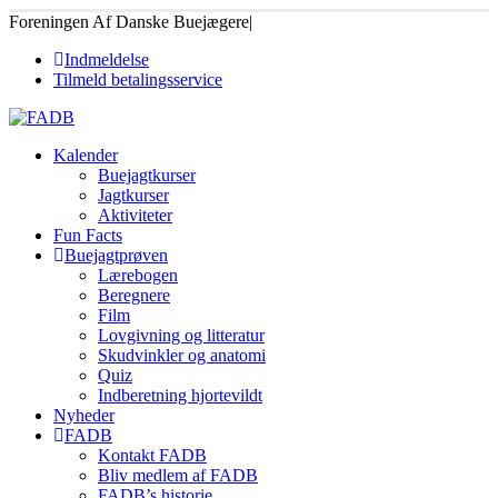
Foreningen Af Danske Buejægere
|
Indmeldelse
Tilmeld betalingsservice
Kalender
Buejagtkurser
Jagtkurser
Aktiviteter
Fun Facts
Buejagtprøven
Lærebogen
Beregnere
Film
Lovgivning og litteratur
Skudvinkler og anatomi
Quiz
Indberetning hjortevildt
Nyheder
FADB
Kontakt FADB
Bliv medlem af FADB
FADB’s historie