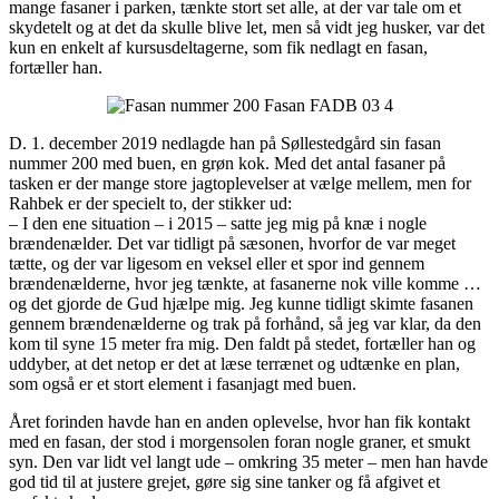
mange fasaner i parken, tænkte stort set alle, at der var tale om et
skydetelt og at det da skulle blive let, men så vidt jeg husker, var det
kun en enkelt af kursusdeltagerne, som fik nedlagt en fasan,
fortæller han.
D. 1. december 2019 nedlagde han på Søllestedgård sin fasan
nummer 200 med buen, en grøn kok. Med det antal fasaner på
tasken er der mange store jagtoplevelser at vælge mellem, men for
Rahbek er der specielt to, der stikker ud:
– I den ene situation – i 2015 – satte jeg mig på knæ i nogle
brændenælder. Det var tidligt på sæsonen, hvorfor de var meget
tætte, og der var ligesom en veksel eller et spor ind gennem
brændenælderne, hvor jeg tænkte, at fasanerne nok ville komme …
og det gjorde de Gud hjælpe mig. Jeg kunne tidligt skimte fasanen
gennem brændenælderne og trak på forhånd, så jeg var klar, da den
kom til syne 15 meter fra mig. Den faldt på stedet, fortæller han og
uddyber, at det netop er det at læse terrænet og udtænke en plan,
som også er et stort element i fasanjagt med buen.
Året forinden havde han en anden oplevelse, hvor han fik kontakt
med en fasan, der stod i morgensolen foran nogle graner, et smukt
syn. Den var lidt vel langt ude – omkring 35 meter – men han havde
god tid til at justere grejet, gøre sig sine tanker og få afgivet et