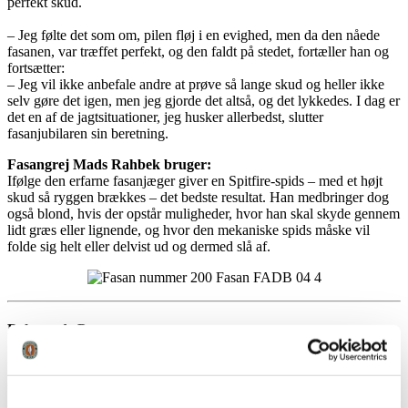
perfekt skud.
– Jeg følte det som om, pilen fløj i en evighed, men da den nåede
fasanen, var træffet perfekt, og den faldt på stedet, fortæller han og
fortsætter:
– Jeg vil ikke anbefale andre at prøve så lange skud og heller ikke
selv gøre det igen, men jeg gjorde det altså, og det lykkedes. I dag er
det en af de jagtsituationer, jeg husker allerbedst, slutter
fasanjubilaren sin beretning.
Fasangrej Mads Rahbek bruger:
Ifølge den erfarne fasanjæger giver en Spitfire-spids – med et højt
skud så ryggen brækkes – det bedste resultat. Han medbringer dog
også blond, hvis der opstår muligheder, hvor han skal skyde gennem
lidt græs eller lignende, og hvor den mekaniske spids måske vil
folde sig helt eller delvist ud og dermed slå af.
Relaterede
Posts
21
nov
21. november 2025