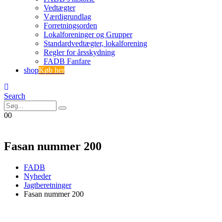
Vedtægter
Værdigrundlag
Forretningsorden
Lokalforeninger og Grupper
Standardvedtægter, lokalforening
Regler for årsskydning
FADB Fanfare
shop
Køb her
Search
0
0
Fasan nummer 200
FADB
Nyheder
Jagtberetninger
Fasan nummer 200