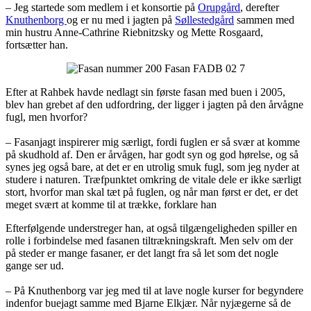
– Jeg startede som medlem i et konsortie på
Orupgård
, derefter
Knuthenborg
og er nu med i jagten på
Søllestedgård
sammen med
min hustru Anne-Cathrine Riebnitzsky og Mette Rosgaard,
fortsætter han.
Efter at Rahbek havde nedlagt sin første fasan med buen i 2005,
blev han grebet af den udfordring, der ligger i jagten på den årvågne
fugl, men hvorfor?
– Fasanjagt inspirerer mig særligt, fordi fuglen er så svær at komme
på skudhold af. Den er årvågen, har godt syn og god hørelse, og så
synes jeg også bare, at det er en utrolig smuk fugl, som jeg nyder at
studere i naturen. Træfpunktet omkring de vitale dele er ikke særligt
stort, hvorfor man skal tæt på fuglen, og når man først er det, er det
meget svært at komme til at trække, forklare han
Efterfølgende understreger han, at også tilgængeligheden spiller en
rolle i forbindelse med fasanen tiltrækningskraft. Men selv om der
på steder er mange fasaner, er det langt fra så let som det nogle
gange ser ud.
– På Knuthenborg var jeg med til at lave nogle kurser for begyndere
indenfor buejagt samme med Bjarne Elkjær. Når nyjægerne så de