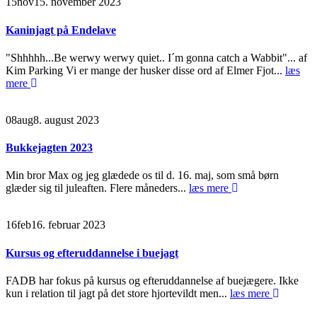
15
nov
15. november 2023
Kaninjagt på Endelave
"Shhhhh...Be werwy werwy quiet.. I´m gonna catch a Wabbit"... af
Kim Parking Vi er mange der husker disse ord af Elmer Fjot...
læs
mere
08
aug
8. august 2023
Bukkejagten 2023
Min bror Max og jeg glædede os til d. 16. maj, som små børn
glæder sig til juleaften. Flere måneders...
læs mere
16
feb
16. februar 2023
Kursus og efteruddannelse i buejagt
FADB har fokus på kursus og efteruddannelse af buejægere. Ikke
kun i relation til jagt på det store hjortevildt men...
læs mere