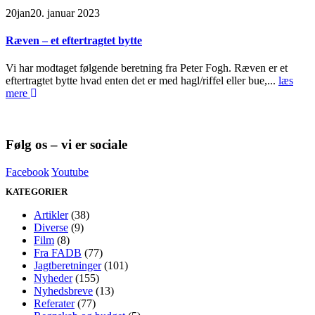
20
jan
20. januar 2023
Ræven – et eftertragtet bytte
Vi har modtaget følgende beretning fra Peter Fogh. Ræven er et
eftertragtet bytte hvad enten det er med hagl/riffel eller bue,...
læs
mere
Følg os – vi er sociale
Facebook
Youtube
KATEGORIER
Artikler
(38)
Diverse
(9)
Film
(8)
Fra FADB
(77)
Jagtberetninger
(101)
Nyheder
(155)
Nyhedsbreve
(13)
Referater
(77)