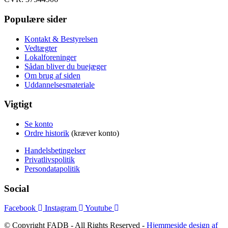
Populære sider
Kontakt & Bestyrelsen
Vedtægter
Lokalforeninger
Sådan bliver du buejæger
Om brug af siden
Uddannelsesmateriale
Vigtigt
Se konto
Ordre historik
(kræver konto)
Handelsbetingelser
Privatlivspolitik
Persondatapolitik
Social
Facebook
Instagram
Youtube
© Copyright FADB - All Rights Reserved -
Hjemmeside design af