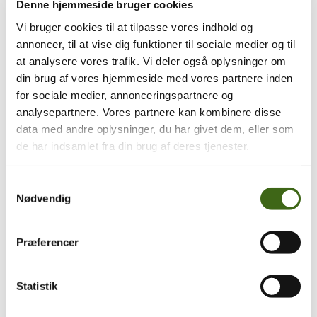
Denne hjemmeside bruger cookies
Den svære vej
Vi bruger cookies til at tilpasse vores indhold og
Min folkeskolelærer sagde at jeg skulle stoppe med at springer over
annoncer, til at vise dig funktioner til sociale medier og til
hvor gærdet er lavest. På det tidspunkt virkede det...
læs mere
at analysere vores trafik. Vi deler også oplysninger om
din brug af vores hjemmeside med vores partnere inden
14
nov
14. november 2025
for sociale medier, annonceringspartnere og
analysepartnere. Vores partnere kan kombinere disse
Min oplevelse fra FADBs kaninjagt på Endelave 2025
data med andre oplysninger, du har givet dem, eller som
Ved FADBs traditionelle 3D årsskydning, blev der trukket lod om
de har indsamlet fra din brug af deres tjenester.
pladser på den årlige buejagttur til Endelave. De heldige vindere...
læs mere
Samtykkevalg
Nødvendig
29
nov
29. november 2024
Whitetail i Wisconsin
Præferencer
Er kommet her siden 1998, Gary og familie driver 2 gårde, her er
meget skov med en god blanding af...
læs mere
Statistik
17
jun
17. juni 2024