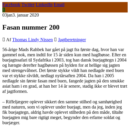
Facebook
Twitter
LinkedIn
Email
03
jan
3. januar 2020
Fasan nummer 200
Af
Thomas Lindy Nissen
Jagtberetninger
56-årige Mads Rahbek har gået på jagt fra første dag, hvor han var
gammel nok, men indtil for 15 år siden kun med haglbøsse. Efter en
buejagtssafari til Sydafrika i 2003, tog han dansk buejagttegn i 2004
og hængte derefter haglbøssen på hylden for at hellige sig jagten
med strengevåbnet. Det første stykke vildt han nedlagde med buen
var et stykke råvildt, nedlagt nytårsaften 2004. Da han i 2005
nedlagde sin første fasan med buen, fangede jagten på den smukke
asiat ham i en grad, at han her 14 år senere, stadig ikke er blevet træt
af jagtformen.
– Riffeljægere oplever sikkert den samme stilhed og samhørighed
med naturen, som vi oplever under buejagt, men da jeg, inden jeg
fik buejagtegn, aldrig havde oplevet stilheden på den måde, tiltalte
buejagten mig bare rigtigt meget, begynder den erfarne soldat og
buejæger.