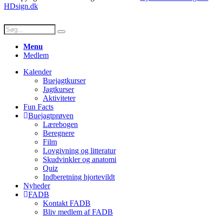
HDsign.dk
Menu
Medlem
Kalender
Buejagtkurser
Jagtkurser
Aktiviteter
Fun Facts
Buejagtprøven
Lærebogen
Beregnere
Film
Lovgivning og litteratur
Skudvinkler og anatomi
Quiz
Indberetning hjortevildt
Nyheder
FADB
Kontakt FADB
Bliv medlem af FADB