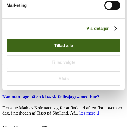
Marketing
Godmorgen kære artsfæller 🏹🏹
Vi har modtaget følgende beretning fra Kenneth Dyrløv Bendtsen
Jagtens gudinde Diana er sq en dejlig tøs 😉😉. Der er det med...
Vis detaljer
læs mere
24
maj
24. maj 2024
Tillad alle
Den perfekte pil. 45 gange i træk…
Tillad valgte
Faktisk er der tale om 135 perfekte pile. Og jeg må blankt erkende,
at jeg er imponeret, og måske endda...
læs mere
Afvis
19
jan
19. januar 2024
Kan man tage på en klassisk fællesjagt – med bue?
Det satte Mathias Kolringen sig for at finde ud af, en flot november
dag, i nærheden af Tissø på Sjælland. Af...
læs mere