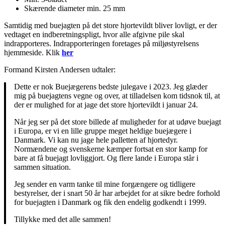
Skærende diameter min. 25 mm
Samtidig med buejagten på det store hjortevildt bliver lovligt, er der
vedtaget en indberetningspligt, hvor alle afgivne pile skal
indrapporteres. Indrapporteringen foretages på miljøstyrelsens
hjemmeside. Klik
her
Formand Kirsten Andersen udtaler:
Dette er nok Buejægerens bedste julegave i 2023. Jeg glæder
mig på buejagtens vegne og over, at tilladelsen kom tidsnok til, at
der er mulighed for at jage det store hjortevildt i januar 24.
Når jeg ser på det store billede af muligheder for at udøve buejagt
i Europa, er vi en lille gruppe meget heldige buejægere i
Danmark. Vi kan nu jage hele palletten af hjortedyr.
Normændene og svenskerne kæmper fortsat en stor kamp for
bare at få buejagt lovliggjort. Og flere lande i Europa står i
sammen situation.
Jeg sender en varm tanke til mine forgængere og tidligere
bestyrelser, der i snart 50 år har arbejdet for at sikre bedre forhold
for buejagten i Danmark og fik den endelig godkendt i 1999.
Tillykke med det alle sammen!