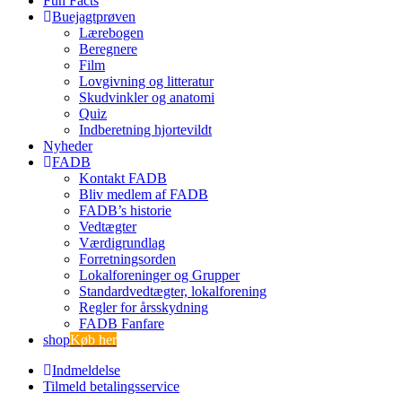
Fun Facts
Buejagtprøven
Lærebogen
Beregnere
Film
Lovgivning og litteratur
Skudvinkler og anatomi
Quiz
Indberetning hjortevildt
Nyheder
FADB
Kontakt FADB
Bliv medlem af FADB
FADB’s historie
Vedtægter
Værdigrundlag
Forretningsorden
Lokalforeninger og Grupper
Standardvedtægter, lokalforening
Regler for årsskydning
FADB Fanfare
shop
Køb her
Indmeldelse
Tilmeld betalingsservice