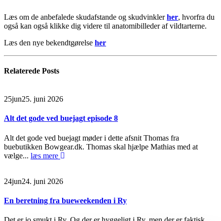
Læs om de anbefalede skudafstande og skudvinkler
her
, hvorfra du
også kan også klikke dig videre til anatomibilleder af vildtarterne.
Læs den nye bekendtgørelse
her
Relaterede
Posts
25
jun
25. juni 2026
Alt det gode ved buejagt episode 8
Alt det gode ved buejagt møder i dette afsnit Thomas fra
buebutikken Bowgear.dk. Thomas skal hjælpe Mathias med at
vælge...
læs mere
24
jun
24. juni 2026
En beretning fra bueweekenden i Ry
Det er jo smukt i Ry. Og der er hyggeligt i Ry, men der er faktisk