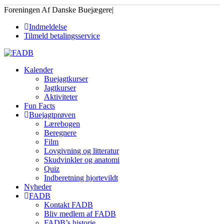
Foreningen Af Danske Buejægere
|
Indmeldelse
Tilmeld betalingsservice
Kalender
Buejagtkurser
Jagtkurser
Aktiviteter
Fun Facts
Buejagtprøven
Lærebogen
Beregnere
Film
Lovgivning og litteratur
Skudvinkler og anatomi
Quiz
Indberetning hjortevildt
Nyheder
FADB
Kontakt FADB
Bliv medlem af FADB
FADB’s historie