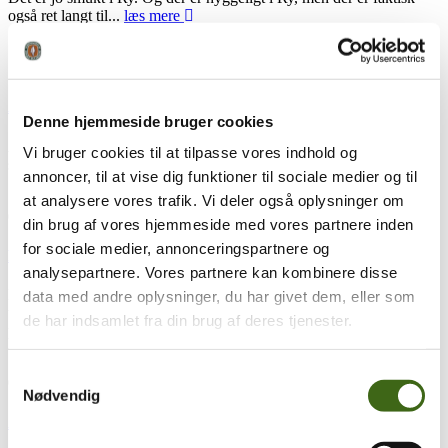
også ret langt til...
læs mere
12
maj
12. maj 2026
Alt det gode ved buejagt – episode 5
Denne hjemmeside bruger cookies
Alt det gode ved buejagt møder jægeren Mikkel Rosendahl til en
Vi bruger cookies til at tilpasse vores indhold og
snak om den kommende bukkejagt, for at skyde lidt...
læs mere
annoncer, til at vise dig funktioner til sociale medier og til
at analysere vores trafik. Vi deler også oplysninger om
08
maj
8. maj 2026
din brug af vores hjemmeside med vores partnere inden
for sociale medier, annonceringspartnere og
FADB og DJ indleder formelt samarbejde
analysepartnere. Vores partnere kan kombinere disse
Foreningen af Danske Buejægere og Danmarks Jægerforbund
data med andre oplysninger, du har givet dem, eller som
udsender ifm. en nyligt underskrevet samarbejdsaftale følgende
de har indsamlet fra din brug af deres tjenester.
pressemeddelse
26.05.08 Pressemeddelese
læs mere
Samtykkevalg
01
maj
1. maj 2026
Nødvendig
Alt det gode ved buejagt – episode 4