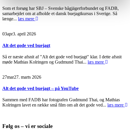
Som et forsøg har SBJ – Svenske bågjägerforbundet og FADB,
samarbejdet om at afholde et dansk buejagtkursus i Sverige. Så
længe...
læs mere
03
apr
3. april 2026
Alt det gode ved buejagt
Så er næste afsnit af "Alt det gode ved buejagt" klar. I dette afsnit
møde Mathias Kolringen og Gudmund Thai...
læs mere
27
mar
27. marts 2026
Alt det gode ved buejagt – på YouTube
Sammen med FADB har fotografen Gudmund Thai, og Mathias
Kolringen lavet en række små film om alt det gode ved...
læs mere
Følg os – vi er sociale