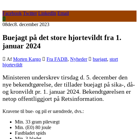
Facebook
Twitter
LinkedIn
Email
08
dec
8. december 2023
Buejagt på det store hjortevildt fra 1.
januar 2024
Af
Morten Kargo
Fra FADB
,
Nyheder
buejagt
,
stort
hjortevildt
Ministeren underskrev tirsdag d. 5. december den
nye bekendtgørelse, der tillader buejagt på sika-, då-
og kronvildt pr. 1. januar 2024. Bekendtgørelsen er
netop offentliggjort på Retsinformation.
Kravene til bue- og pil er uændrede, dvs.:
Min. 33 gram pilevægt
Min. (E0) 80 joule
Fastbladet spids
Min. 3-bladet