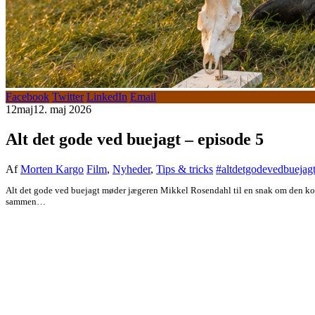
Facebook
Twitter
LinkedIn
Email
12
maj
12. maj 2026
Alt det gode ved buejagt – episode 5
Af
Morten Kargo
Film
,
Nyheder
,
Tips & tricks
#altdetgodevedbuejag
Alt det gode ved buejagt møder jægeren Mikkel Rosendahl til en snak om den kom
sammen…