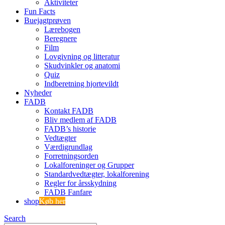
Aktiviteter
Fun Facts
Buejagtprøven
Lærebogen
Beregnere
Film
Lovgivning og litteratur
Skudvinkler og anatomi
Quiz
Indberetning hjortevildt
Nyheder
FADB
Kontakt FADB
Bliv medlem af FADB
FADB’s historie
Vedtægter
Værdigrundlag
Forretningsorden
Lokalforeninger og Grupper
Standardvedtægter, lokalforening
Regler for årsskydning
FADB Fanfare
shop
Køb her
Search