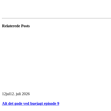
Relaterede
Posts
12
jul
12. juli 2026
Alt det gode ved buejagt episode 9