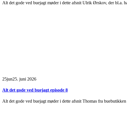
Alt det gode ved buejagt møder i dette afsnit Ulrik Ørskov, der bl.a. 
25
jun
25. juni 2026
Alt det gode ved buejagt episode 8
Alt det gode ved buejagt møder i dette afsnit Thomas fra buebutikk