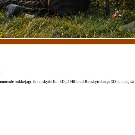
t
mende bukkejagt, for at skyde lidt 3D på Hillerød Bueskyttelaugs 3D bane og så f