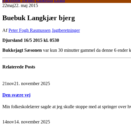
Facebook
Twitter
LinkedIn
Email
22
maj
22. maj 2015
Buebuk Langkjær bjerg
Af
Peter Fogh Rasmussen
Jagtberetninger
Djursland 16/5 2015 kl. 0530
Bukkejagt Sæsonen
var kun 30 minutter gammel da denne 6 ender 
Relaterede
Posts
21
nov
21. november 2025
Den svære vej
Min folkeskolelærer sagde at jeg skulle stoppe med at springer over hv
14
nov
14. november 2025