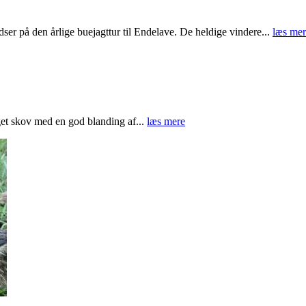
er på den årlige buejagttur til Endelave. De heldige vindere...
læs mer
get skov med en god blanding af...
læs mere