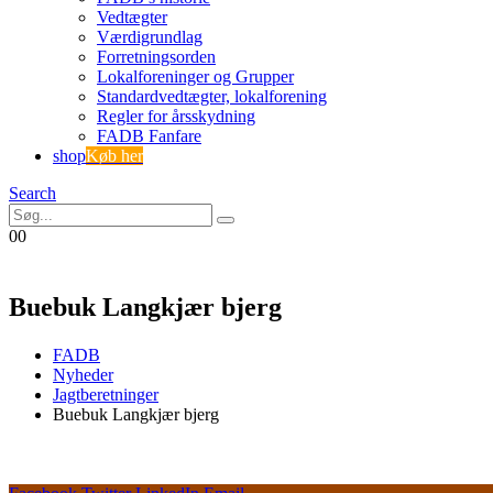
Vedtægter
Værdigrundlag
Forretningsorden
Lokalforeninger og Grupper
Standardvedtægter, lokalforening
Regler for årsskydning
FADB Fanfare
shop
Køb her
Search
0
0
Buebuk Langkjær bjerg
FADB
Nyheder
Jagtberetninger
Buebuk Langkjær bjerg