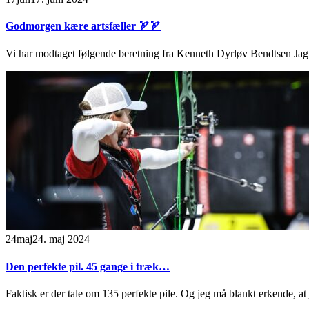
Godmorgen kære artsfæller 🏹🏹
Vi har modtaget følgende beretning fra Kenneth Dyrløv Bendtsen Jagt
24
maj
24. maj 2024
Den perfekte pil. 45 gange i træk…
Faktisk er der tale om 135 perfekte pile. Og jeg må blankt erkende, a