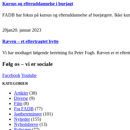
Kursus og efteruddannelse i buejagt
FADB har fokus på kursus og efteruddannelse af buejægere. Ikke kun i r
20
jan
20. januar 2023
Ræven – et eftertragtet bytte
Vi har modtaget følgende beretning fra Peter Fogh. Ræven er et eftertra
Følg os – vi er sociale
Facebook
Youtube
KATEGORIER
Artikler
(38)
Diverse
(9)
Film
(8)
Fra FADB
(77)
Jagtberetninger
(101)
Nyheder
(155)
Nyhedsbreve
(13)
Referater
(77)