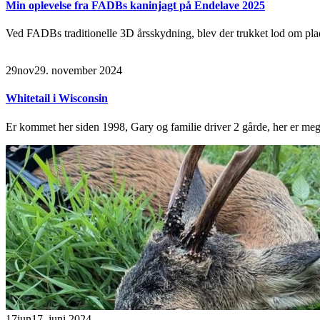
Min oplevelse fra FADBs kaninjagt på Endelave 2025
Ved FADBs traditionelle 3D årsskydning, blev der trukket lod om plads
29
nov
29. november 2024
Whitetail i Wisconsin
Er kommet her siden 1998, Gary og familie driver 2 gårde, her er me
17
jun
17. juni 2024