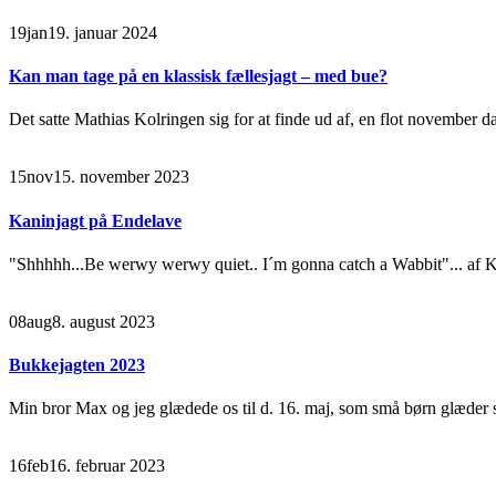
19
jan
19. januar 2024
Kan man tage på en klassisk fællesjagt – med bue?
Det satte Mathias Kolringen sig for at finde ud af, en flot november d
15
nov
15. november 2023
Kaninjagt på Endelave
"Shhhhh...Be werwy werwy quiet.. I´m gonna catch a Wabbit"... af Ki
08
aug
8. august 2023
Bukkejagten 2023
Min bror Max og jeg glædede os til d. 16. maj, som små børn glæder si
16
feb
16. februar 2023