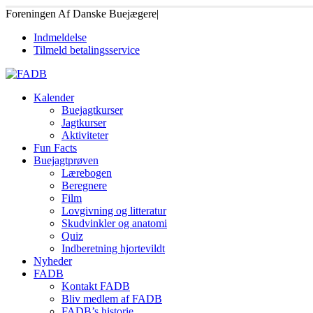
Foreningen Af Danske Buejægere
|
Indmeldelse
Tilmeld betalingsservice
Kalender
Buejagtkurser
Jagtkurser
Aktiviteter
Fun Facts
Buejagtprøven
Lærebogen
Beregnere
Film
Lovgivning og litteratur
Skudvinkler og anatomi
Quiz
Indberetning hjortevildt
Nyheder
FADB
Kontakt FADB
Bliv medlem af FADB
FADB’s historie