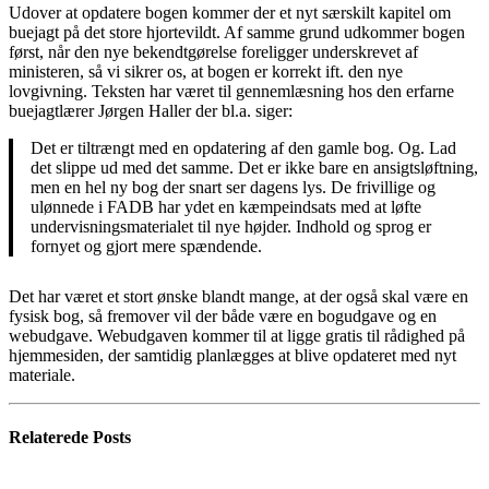
Udover at opdatere bogen kommer der et nyt særskilt kapitel om
buejagt på det store hjortevildt. Af samme grund udkommer bogen
først, når den nye bekendtgørelse foreligger underskrevet af
ministeren, så vi sikrer os, at bogen er korrekt ift. den nye
lovgivning. Teksten har været til gennemlæsning hos den erfarne
buejagtlærer Jørgen Haller der bl.a. siger:
Det er tiltrængt med en opdatering af den gamle bog. Og. Lad
det slippe ud med det samme. Det er ikke bare en ansigtsløftning,
men en hel ny bog der snart ser dagens lys. De frivillige og
ulønnede i FADB har ydet en kæmpeindsats med at løfte
undervisningsmaterialet til nye højder. Indhold og sprog er
fornyet og gjort mere spændende.
Det har været et stort ønske blandt mange, at der også skal være en
fysisk bog, så fremover vil der både være en bogudgave og en
webudgave. Webudgaven kommer til at ligge gratis til rådighed på
hjemmesiden, der samtidig planlægges at blive opdateret med nyt
materiale.
Relaterede
Posts