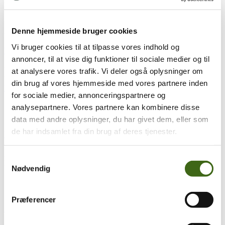
konklusion...
læs mere
25
Denne hjemmeside bruger cookies
sep
25. september 2025
Vi bruger cookies til at tilpasse vores indhold og
Vildtforvaltningsrådet behandler sagen om climbers
annoncer, til at vise dig funktioner til sociale medier og til
Vildtforvaltningsrådet (VFR) holder møde d. 25. - 26. sept., hvor
at analysere vores trafik. Vi deler også oplysninger om
bl.a. sagen om, hvorvidt climbers, hang-ons og saddles kan tillades...
din brug af vores hjemmeside med vores partnere inden
læs mere
for sociale medier, annonceringspartnere og
analysepartnere. Vores partnere kan kombinere disse
19
sep
19. september 2025
data med andre oplysninger, du har givet dem, eller som
de har indsamlet fra din brug af deres tjenester.
Film release: Skud til det store hjortevildt – med bue
FADB har arbejdet på højtryk med ny film om skud til det store
Samtykkevalg
hjortevildt med bue, efter at have modtaget...
læs mere
Nødvendig
17
mar
17. marts 2025
Præferencer
Generalforsamling 2025