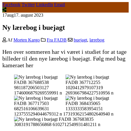
Facebook
Twitter
LinkedIn
Email
17
aug
17. august 2023
Ny lærebog i buejagt
Af
Morten Kargo
Fra FADB
buejagt
,
lærebog
Hen over sommeren har vi været i studiet for at tage
billeder til den nye lærebog i buejagt. Følg med bag
kameraet her