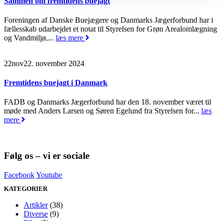
Sammen om fremtidens buejagt
Foreningen af Danske Buejægere og Danmarks Jægerforbund har i
fællesskab udarbejdet et notat til Styrelsen for Grøn Arealomlægning
og Vandmiljø,...
læs mere
22
nov
22. november 2024
Fremtidens buejagt i Danmark
FADB og Danmarks Jægerforbund har den 18. november været til
møde med Anders Larsen og Søren Egelund fra Styrelsen for...
læs
mere
Følg os – vi er sociale
Facebook
Youtube
KATEGORIER
Artikler
(38)
Diverse
(9)