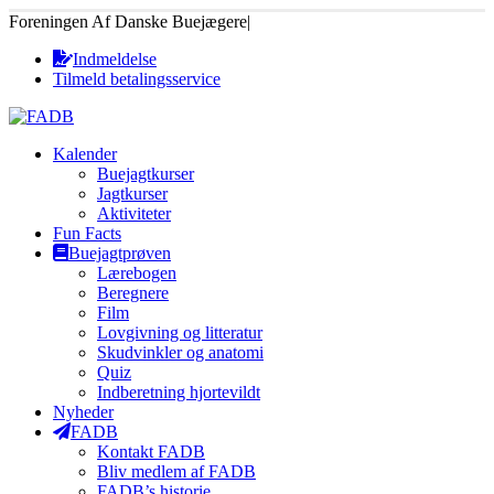
Foreningen Af Danske Buejægere
|
Indmeldelse
Tilmeld betalingsservice
Kalender
Buejagtkurser
Jagtkurser
Aktiviteter
Fun Facts
Buejagtprøven
Lærebogen
Beregnere
Film
Lovgivning og litteratur
Skudvinkler og anatomi
Quiz
Indberetning hjortevildt
Nyheder
FADB
Kontakt FADB
Bliv medlem af FADB
FADB’s historie