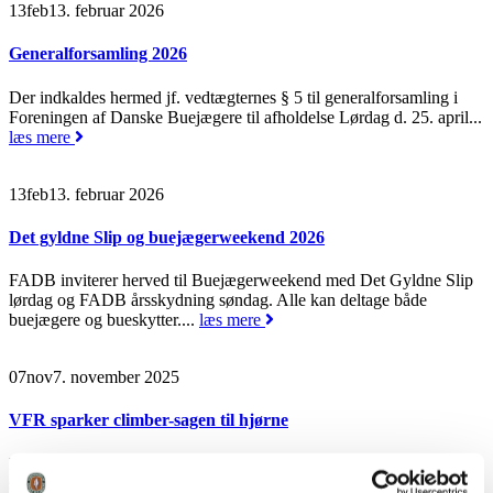
13
feb
13. februar 2026
Generalforsamling 2026
Der indkaldes hermed jf. vedtægternes § 5 til generalforsamling i
Foreningen af Danske Buejægere til afholdelse Lørdag d. 25. april...
læs mere
13
feb
13. februar 2026
Det gyldne Slip og buejægerweekend 2026
FADB inviterer herved til Buejægerweekend med Det Gyldne Slip
lørdag og FADB årsskydning søndag. Alle kan deltage både
buejægere og bueskytter....
læs mere
07
nov
7. november 2025
VFR sparker climber-sagen til hjørne
På møde ultimo september har Vildtforvaltningsrådet behandlet
sagen om climber og saddle uden at nå frem til en endelig