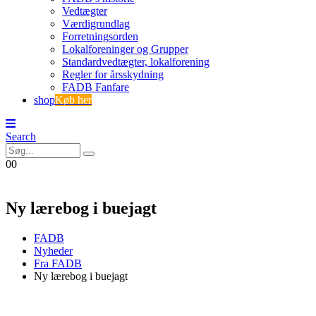
Vedtægter
Værdigrundlag
Forretningsorden
Lokalforeninger og Grupper
Standardvedtægter, lokalforening
Regler for årsskydning
FADB Fanfare
shop
Køb her
Search
0
0
Ny lærebog i buejagt
FADB
Nyheder
Fra FADB
Ny lærebog i buejagt