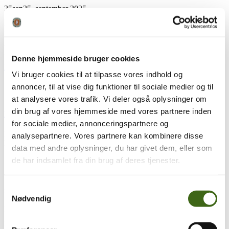
25
sep
25. september 2025
Vildtforvaltningsrådet behandler sagen om climbers
Vildtforvaltningsrådet (VFR) holder møde d. 25. - 26. sept., hvor
bl.a. sagen om, hvorvidt climbers, hang-ons og saddles kan tillades...
Denne hjemmeside bruger cookies
læs mere
Vi bruger cookies til at tilpasse vores indhold og
annoncer, til at vise dig funktioner til sociale medier og til
19
sep
19. september 2025
at analysere vores trafik. Vi deler også oplysninger om
din brug af vores hjemmeside med vores partnere inden
Film release: Skud til det store hjortevildt – med bue
for sociale medier, annonceringspartnere og
FADB har arbejdet på højtryk med ny film om skud til det store
analysepartnere. Vores partnere kan kombinere disse
hjortevildt med bue, efter at have modtaget...
læs mere
data med andre oplysninger, du har givet dem, eller som
de har indsamlet fra din brug af deres tjenester.
17
mar
17. marts 2025
Samtykkevalg
Generalforsamling 2025
Nødvendig
Der indkaldes hermed jf. vedtægternes § 5 til generalforsamling i
Foreningen af Danske Buejægere til afholdelse Lørdag d. 10. maj...
læs mere