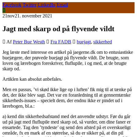
Facebook
Twitter
LinkedIn
Email
21
nov
21. november 2021
Jagt med skarp od på flyvende vildt
Af
Peter Bue Westh
Fra FADB
buejagt
,
sikkerhed
Jeg læste med interesse en artikel på jaegerne.dk om to entusiastiske
buejægere, der prøvede buejagt på flyvende vildt. De brugte, som
loven og lærebogen foreskriver, fluflupile, i og med, at de brugte
skarp od.
Artiklen kan absolut anbefales.
Men en passus, ’vi skød ikke lige op i luften’ fik mig til at tænke på
det, der ikke blev sagt. Det var en foranledning til at gennemtænke
sikkerheds-issues – specielt dem, der endnu ikke er pindet ud i
lærebogen, bl.a.:
a) kend din sikkerhedsafstand med det anvendte udstyr. Før du går
ud på jagt med fluflupile med skarp od, så vurder, om dine faner er
ensartede. Tag den ’tyndeste’ og send den afsted på et overskueligt
område, fx en mark af en størrelse, så du er sikker på, at din pil