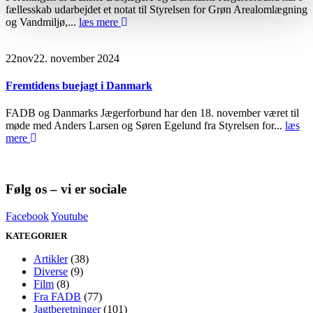
fællesskab udarbejdet et notat til Styrelsen for Grøn Arealomlægning
og Vandmiljø,...
læs mere
22
nov
22. november 2024
Fremtidens buejagt i Danmark
FADB og Danmarks Jægerforbund har den 18. november været til
møde med Anders Larsen og Søren Egelund fra Styrelsen for...
læs
mere
Følg os – vi er sociale
Facebook
Youtube
KATEGORIER
Artikler
(38)
Diverse
(9)
Film
(8)
Fra FADB
(77)
Jagtberetninger
(101)