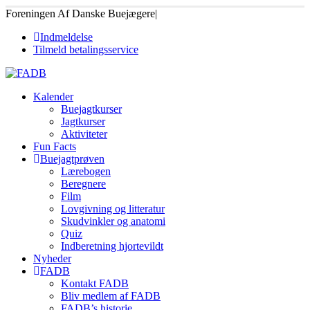
Foreningen Af Danske Buejægere
|
Indmeldelse
Tilmeld betalingsservice
Kalender
Buejagtkurser
Jagtkurser
Aktiviteter
Fun Facts
Buejagtprøven
Lærebogen
Beregnere
Film
Lovgivning og litteratur
Skudvinkler og anatomi
Quiz
Indberetning hjortevildt
Nyheder
FADB
Kontakt FADB
Bliv medlem af FADB
FADB’s historie