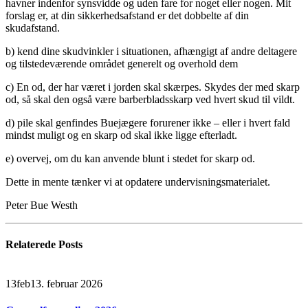
havner indenfor synsvidde og uden fare for noget eller nogen. Mit
forslag er, at din sikkerhedsafstand er det dobbelte af din
skudafstand.
b) kend dine skudvinkler i situationen, afhængigt af andre deltagere
og tilstedeværende området generelt og overhold dem
c) En od, der har været i jorden skal skærpes. Skydes der med skarp
od, så skal den også være barberbladsskarp ved hvert skud til vildt.
d) pile skal genfindes Buejægere forurener ikke – eller i hvert fald
mindst muligt og en skarp od skal ikke ligge efterladt.
e) overvej, om du kan anvende blunt i stedet for skarp od.
Dette in mente tænker vi at opdatere undervisningsmaterialet.
Peter Bue Westh
Relaterede
Posts
13
feb
13. februar 2026