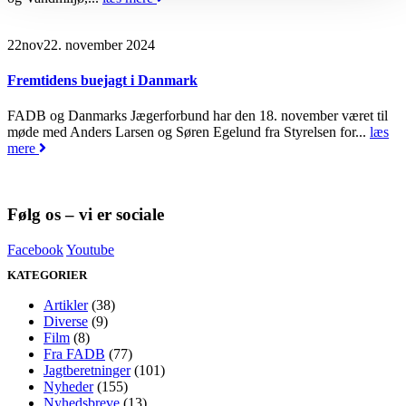
22
nov
22. november 2024
Fremtidens buejagt i Danmark
FADB og Danmarks Jægerforbund har den 18. november været til
møde med Anders Larsen og Søren Egelund fra Styrelsen for...
læs
mere
Følg os – vi er sociale
Facebook
Youtube
KATEGORIER
Artikler
(38)
Diverse
(9)
Film
(8)
Fra FADB
(77)
Jagtberetninger
(101)
Nyheder
(155)
Nyhedsbreve
(13)