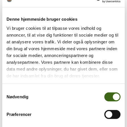
Vildtforvaltningsrådet behandler sagen om climbers
Vildtforvaltningsrådet (VFR) holder møde d. 25. - 26. sept., hvor
Denne hjemmeside bruger cookies
bl.a. sagen om, hvorvidt climbers, hang-ons og saddles kan tillades...
læs mere
Vi bruger cookies til at tilpasse vores indhold og
annoncer, til at vise dig funktioner til sociale medier og til
at analysere vores trafik. Vi deler også oplysninger om
19
sep
19. september 2025
din brug af vores hjemmeside med vores partnere inden
Film release: Skud til det store hjortevildt – med bue
for sociale medier, annonceringspartnere og
analysepartnere. Vores partnere kan kombinere disse
FADB har arbejdet på højtryk med ny film om skud til det store
data med andre oplysninger, du har givet dem, eller som
hjortevildt med bue, efter at have modtaget...
læs mere
de har indsamlet fra din brug af deres tjenester.
17
mar
17. marts 2025
Samtykkevalg
Generalforsamling 2025
Nødvendig
Der indkaldes hermed jf. vedtægternes § 5 til generalforsamling i
Foreningen af Danske Buejægere til afholdelse Lørdag d. 10. maj...
Præferencer
læs mere