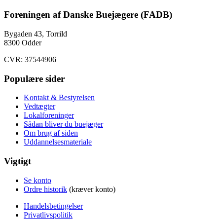
Foreningen af Danske Buejægere (FADB)
Bygaden 43, Torrild
8300 Odder
CVR: 37544906
Populære sider
Kontakt & Bestyrelsen
Vedtægter
Lokalforeninger
Sådan bliver du buejæger
Om brug af siden
Uddannelsesmateriale
Vigtigt
Se konto
Ordre historik
(kræver konto)
Handelsbetingelser
Privatlivspolitik