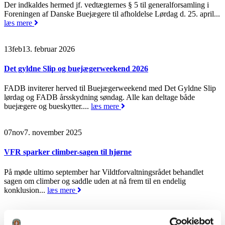
Der indkaldes hermed jf. vedtægternes § 5 til generalforsamling i
Foreningen af Danske Buejægere til afholdelse Lørdag d. 25. april...
læs mere
13
feb
13. februar 2026
Det gyldne Slip og buejægerweekend 2026
FADB inviterer herved til Buejægerweekend med Det Gyldne Slip
lørdag og FADB årsskydning søndag. Alle kan deltage både
buejægere og bueskytter....
læs mere
07
nov
7. november 2025
VFR sparker climber-sagen til hjørne
På møde ultimo september har Vildtforvaltningsrådet behandlet
sagen om climber og saddle uden at nå frem til en endelig
konklusion...
læs mere
25
sep
25. september 2025