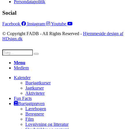
Persondatapolitik
Social
Facebook
Instagram
Youtube
© Copyright FADB - All Rights Reserved -
Hjemmeside design af
HDsign.dk
Menu
Medlem
Kalender
Buejagtkurser
Jagtkurser
Aktiviteter
Fun Facts
Buejagtprøven
Lærebogen
Beregnere
Film
Lovgivning og litteratur