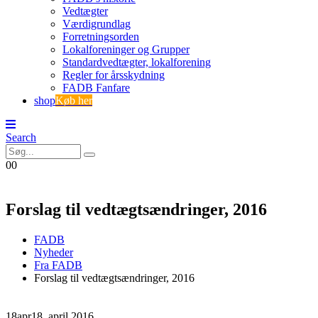
Vedtægter
Værdigrundlag
Forretningsorden
Lokalforeninger og Grupper
Standardvedtægter, lokalforening
Regler for årsskydning
FADB Fanfare
shop
Køb her
Search
0
0
Forslag til vedtægtsændringer, 2016
FADB
Nyheder
Fra FADB
Forslag til vedtægtsændringer, 2016
18
apr
18. april 2016