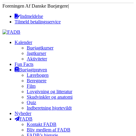
Foreningen Af Danske Buejægere
|
Indmeldelse
Tilmeld betalingsservice
Kalender
Buejagtkurser
Jagtkurser
Aktiviteter
Fun Facts
Buejagtprøven
Lærebogen
Beregnere
Film
Lovgivning og litteratur
Skudvinkler og anatomi
Quiz
Indberetning hjortevildt
Nyheder
FADB
Kontakt FADB
Bliv medlem af FADB
FADB’s historie