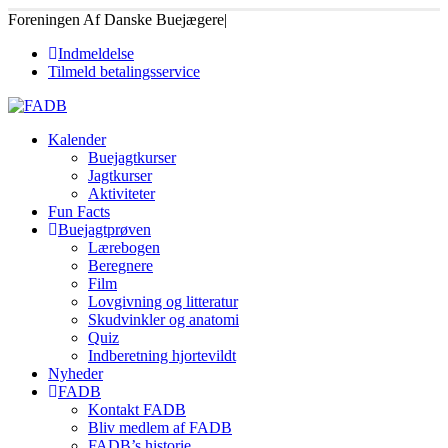
Foreningen Af Danske Buejægere
|
Indmeldelse
Tilmeld betalingsservice
Kalender
Buejagtkurser
Jagtkurser
Aktiviteter
Fun Facts
Buejagtprøven
Lærebogen
Beregnere
Film
Lovgivning og litteratur
Skudvinkler og anatomi
Quiz
Indberetning hjortevildt
Nyheder
FADB
Kontakt FADB
Bliv medlem af FADB
FADB’s historie