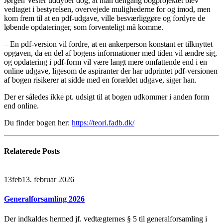
Jørgen Vester uddyber dog, at man dengang bogprojektet blev
vedtaget i bestyrelsen, overvejede mulighederne for og imod, men
kom frem til at en pdf-udgave, ville besværliggøre og fordyre de
løbende opdateringer, som forventeligt må komme.
– En pdf-version vil fordre, at en ankerperson konstant er tilknyttet
opgaven, da en del af bogens informationer med tiden vil ændre sig,
og opdatering i pdf-form vil være langt mere omfattende end i en
online udgave, ligesom de aspiranter der har udprintet pdf-versionen
af bogen risikerer at sidde med en forældet udgave, siger han.
Der er således ikke pt. udsigt til at bogen udkommer i anden form
end online.
Du finder bogen her:
https://teori.fadb.dk/
Relaterede
Posts
13
feb
13. februar 2026
Generalforsamling 2026
Der indkaldes hermed jf. vedtægternes § 5 til generalforsamling i