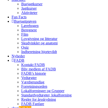
Buejagtkurser
Jagtkurser
Aktiviteter
Fun Facts
Buejagtprøven
Lærebogen
Beregnere
Film
Lovgivning og litteratur
Skudvinkler og anatomi
Quiz
Indberetning hjortevildt
Nyheder
FADB
Kontakt FADB
Bliv medlem af FADB
FADB’s historie
Vedtægter
Værdigrundlag
Forretningsorden
Lokalforeninger og Grupper
Standardvedtægter, lokalforening
Regler for årsskydning
FADB Fanfare