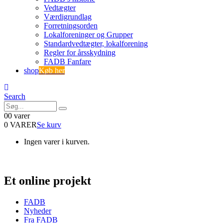
Vedtægter
Værdigrundlag
Forretningsorden
Lokalforeninger og Grupper
Standardvedtægter, lokalforening
Regler for årsskydning
FADB Fanfare
shop
Køb her
Search
0
0 varer
0 VARER
Se kurv
Ingen varer i kurven.
Et online projekt
FADB
Nyheder
Fra FADB