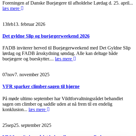
Foreningen af Danske Buejægere til afholdelse Lørdag d. 25. april...
læs mere
13
feb
13. februar 2026
Det gyldne Slip og buejægerweekend 2026
FADB inviterer herved til Buejægerweekend med Det Gyldne Slip
lørdag og FADB årsskydning søndag. Alle kan deltage både
buejægere og bueskytter....
læs mere
07
nov
7. november 2025
VFR sparker climber-sagen til hjørne
På møde ultimo september har Vildtforvaltningsrådet behandlet
sagen om climber og saddle uden at nå frem til en endelig
konklusion...
læs mere
25
sep
25. september 2025