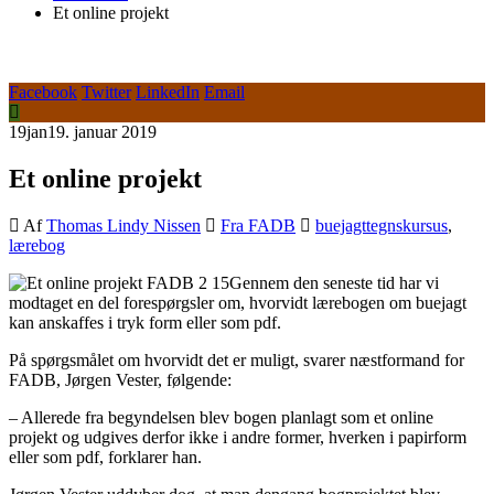
Et online projekt
Facebook
Twitter
LinkedIn
Email
19
jan
19. januar 2019
Et online projekt
Af
Thomas Lindy Nissen
Fra FADB
buejagttegnskursus
,
lærebog
Gennem den seneste tid har vi
modtaget en del forespørgsler om, hvorvidt lærebogen om buejagt
kan anskaffes i tryk form eller som pdf.
På spørgsmålet om hvorvidt det er muligt, svarer næstformand for
FADB, Jørgen Vester, følgende:
– Allerede fra begyndelsen blev bogen planlagt som et online
projekt og udgives derfor ikke i andre former, hverken i papirform
eller som pdf, forklarer han.