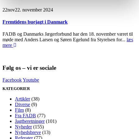
22
nov
22. november 2024
Fremtidens buejagt i Danmark
FADB og Danmarks Jægerforbund har den 18. november været til
møde med Anders Larsen og Søren Egelund fra Styrelsen for...
læs
mere
Følg os – vi er sociale
Facebook
Youtube
KATEGORIER
Artikler
(38)
Diverse
(9)
Film
(8)
Fra FADB
(77)
Jagtberetninger
(101)
Nyheder
(155)
Nyhedsbreve
(13)
Referater
(77)