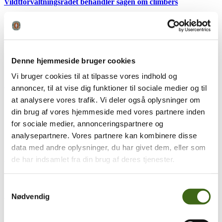
Vildtforvaltningsrådet behandler sagen om climbers
Vildtforvaltningsrådet (VFR) holder møde d. 25. - 26. sept., hvor
bl.a. sagen om, hvorvidt climbers, hang-ons og saddles kan tillades...
læs mere
Denne hjemmeside bruger cookies
19
sep
19. september 2025
Vi bruger cookies til at tilpasse vores indhold og
Film release: Skud til det store hjortevildt – med bue
annoncer, til at vise dig funktioner til sociale medier og til
at analysere vores trafik. Vi deler også oplysninger om
FADB har arbejdet på højtryk med ny film om skud til det store
din brug af vores hjemmeside med vores partnere inden
hjortevildt med bue, efter at have modtaget...
læs mere
for sociale medier, annonceringspartnere og
analysepartnere. Vores partnere kan kombinere disse
17
mar
17. marts 2025
data med andre oplysninger, du har givet dem, eller som
Generalforsamling 2025
de har indsamlet fra din brug af deres tjenester.
Der indkaldes hermed jf. vedtægternes § 5 til generalforsamling i
Samtykkevalg
Foreningen af Danske Buejægere til afholdelse Lørdag d. 10. maj...
læs mere
Nødvendig
13
feb
13. februar 2025