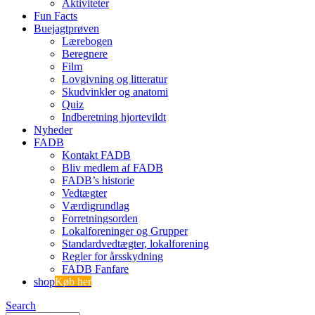
Aktiviteter
Fun Facts
Buejagtprøven
Lærebogen
Beregnere
Film
Lovgivning og litteratur
Skudvinkler og anatomi
Quiz
Indberetning hjortevildt
Nyheder
FADB
Kontakt FADB
Bliv medlem af FADB
FADB’s historie
Vedtægter
Værdigrundlag
Forretningsorden
Lokalforeninger og Grupper
Standardvedtægter, lokalforening
Regler for årsskydning
FADB Fanfare
shop
Køb her
Search