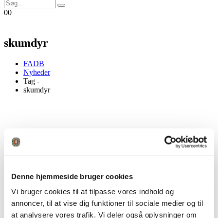
0
0
skumdyr
FADB
Nyheder
Tag -
skumdyr
Skumdyr og buejagt
Den 19. august 2023 var der DM i 3D – og selvom der er langt fra
en bjørn af skum i en nedlagt grusgrav ved Sorø, til et levende rådyr
i en smuk dansk skov, så var der alligevel mange buejægere blandt
Denne hjemmeside bruger cookies
de deltagende. Og det er ikke uden grund. Af...
Vi bruger cookies til at tilpasse vores indhold og
1. september 2023
Af
Morten Kargo
Artikler
3D
,
DM
,
skumdyr
Læs
annoncer, til at vise dig funktioner til sociale medier og til
mere...
at analysere vores trafik. Vi deler også oplysninger om