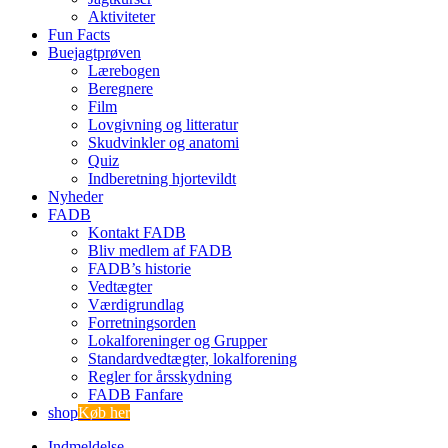
Aktiviteter
Fun Facts
Buejagtprøven
Lærebogen
Beregnere
Film
Lovgivning og litteratur
Skudvinkler og anatomi
Quiz
Indberetning hjortevildt
Nyheder
FADB
Kontakt FADB
Bliv medlem af FADB
FADB’s historie
Vedtægter
Værdigrundlag
Forretningsorden
Lokalforeninger og Grupper
Standardvedtægter, lokalforening
Regler for årsskydning
FADB Fanfare
shop
Køb her
Indmeldelse