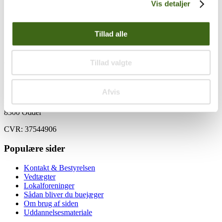
Vis detaljer
Vintage FADB reversnål
Vintage Bilmærke
Tillad alle
Vintage Klistermærke 3
Tillad valgte
Træk og slip
Foreningen af Danske Buejægere (FADB)
Afvis
Bygaden 43, Torrild
8300 Odder
CVR: 37544906
Populære sider
Kontakt & Bestyrelsen
Vedtægter
Lokalforeninger
Sådan bliver du buejæger
Om brug af siden
Uddannelsesmateriale