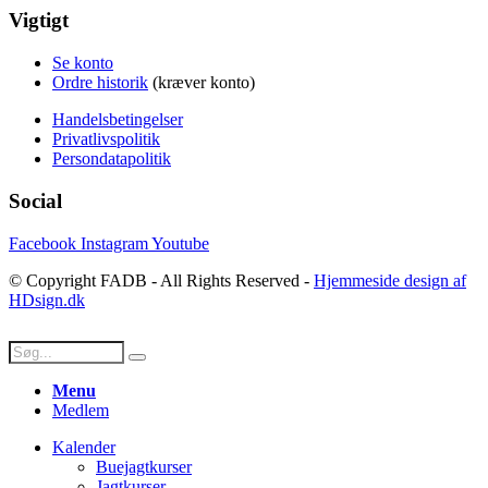
Vigtigt
Se konto
Ordre historik
(kræver konto)
Handelsbetingelser
Privatlivspolitik
Persondatapolitik
Social
Facebook
Instagram
Youtube
© Copyright FADB - All Rights Reserved -
Hjemmeside design af
HDsign.dk
Menu
Medlem
Kalender
Buejagtkurser
Jagtkurser