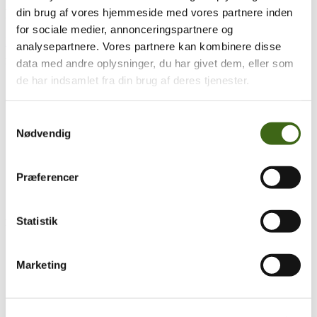
din brug af vores hjemmeside med vores partnere inden
Følg os – vi er sociale
for sociale medier, annonceringspartnere og
Facebook
Youtube
analysepartnere. Vores partnere kan kombinere disse
KATEGORIER
data med andre oplysninger, du har givet dem, eller som
de har indsamlet fra din brug af deres tjenester.
Artikler
(38)
Diverse
(9)
Film
(8)
Samtykkevalg
Fra FADB
(77)
Nødvendig
Jagtberetninger
(101)
Nyheder
(155)
Nyhedsbreve
(13)
Referater
(77)
Præferencer
Regnskab og budget
(5)
Tips & tricks
(45)
Statistik
POPULÆRE VARER
Lærebog
Marketing
DGS og Buejægerweekend 2026
Vintage Strygemærke 2