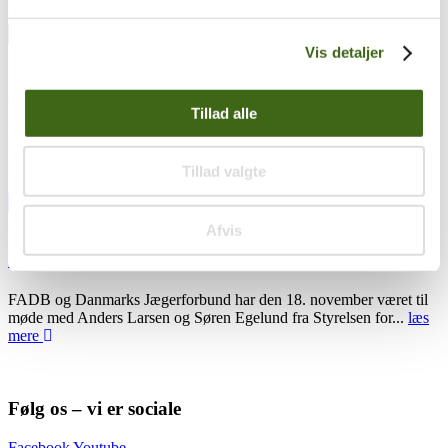
Vis detaljer
18
dec
18. december 2024
Sammen om fremtidens buejagt
Tillad alle
Foreningen af Danske Buejægere og Danmarks Jægerforbund har i
fællesskab udarbejdet et notat til Styrelsen for Grøn Arealomlægning
og Vandmiljø,...
læs mere
Tillad valgte
22
nov
22. november 2024
Afvis
Fremtidens buejagt i Danmark
FADB og Danmarks Jægerforbund har den 18. november været til
møde med Anders Larsen og Søren Egelund fra Styrelsen for...
læs
mere
Følg os – vi er sociale
Facebook
Youtube