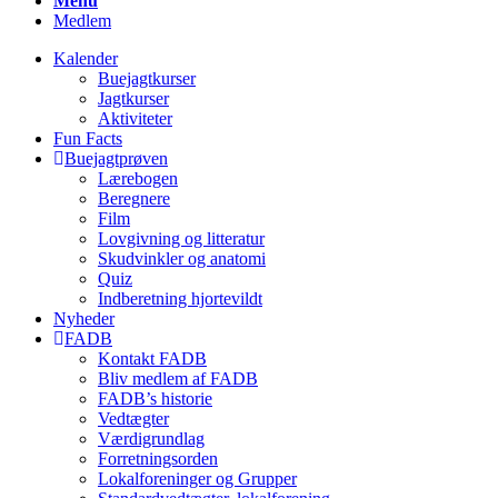
Menu
Medlem
Kalender
Buejagtkurser
Jagtkurser
Aktiviteter
Fun Facts
Buejagtprøven
Lærebogen
Beregnere
Film
Lovgivning og litteratur
Skudvinkler og anatomi
Quiz
Indberetning hjortevildt
Nyheder
FADB
Kontakt FADB
Bliv medlem af FADB
FADB’s historie
Vedtægter
Værdigrundlag
Forretningsorden
Lokalforeninger og Grupper