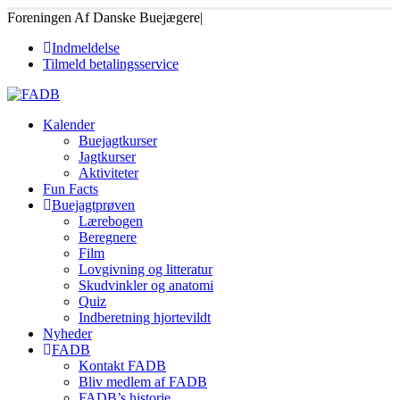
Foreningen Af Danske Buejægere
|
Indmeldelse
Tilmeld betalingsservice
Kalender
Buejagtkurser
Jagtkurser
Aktiviteter
Fun Facts
Buejagtprøven
Lærebogen
Beregnere
Film
Lovgivning og litteratur
Skudvinkler og anatomi
Quiz
Indberetning hjortevildt
Nyheder
FADB
Kontakt FADB
Bliv medlem af FADB
FADB’s historie