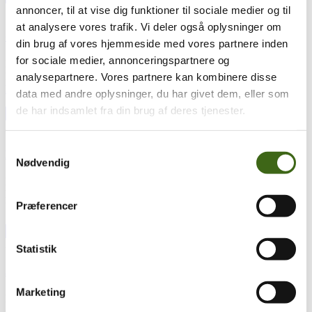
17
mar
17. marts 2025
annoncer, til at vise dig funktioner til sociale medier og til
at analysere vores trafik. Vi deler også oplysninger om
Generalforsamling 2025
din brug af vores hjemmeside med vores partnere inden
for sociale medier, annonceringspartnere og
Der indkaldes hermed jf. vedtægternes § 5 til generalforsamling i
Foreningen af Danske Buejægere til afholdelse Lørdag d. 10. maj...
analysepartnere. Vores partnere kan kombinere disse
læs mere
data med andre oplysninger, du har givet dem, eller som
de har indsamlet fra din brug af deres tjenester.
13
feb
13. februar 2025
Samtykkevalg
Det gyldne Slip og buejægerweekend 2025
Nødvendig
FADB inviterer herved til Buejægerweekend med Det Gyldne Slip
lørdag og FADB årsskydning søndag. Alle kan deltage både
Præferencer
buejægere og bueskytter....
læs mere
23
dec
23. december 2024
Statistik
Julehilsen fra formanden
Marketing
Kære alle medlemmer og andre der læser med. Efter et godt og
spændende år for FADB og buejagten, som helhed, ser...
læs mere