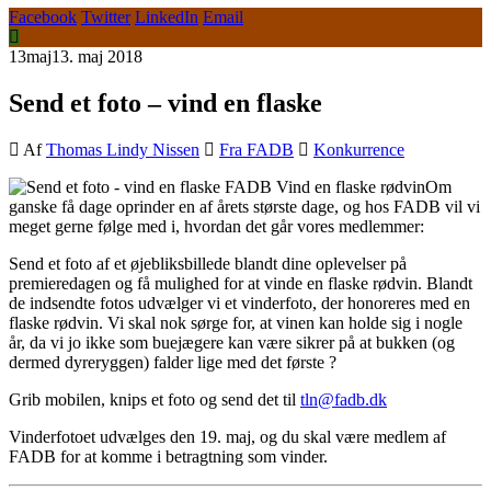
Facebook
Twitter
LinkedIn
Email
13
maj
13. maj 2018
Send et foto – vind en flaske
Af
Thomas Lindy Nissen
Fra FADB
Konkurrence
Om
ganske få dage oprinder en af årets største dage, og hos FADB vil vi
meget gerne følge med i, hvordan det går vores medlemmer:
Send et foto af et øjebliksbillede blandt dine oplevelser på
premieredagen og få mulighed for at vinde en flaske rødvin. Blandt
de indsendte fotos udvælger vi et vinderfoto, der honoreres med en
flaske rødvin. Vi skal nok sørge for, at vinen kan holde sig i nogle
år, da vi jo ikke som buejægere kan være sikrer på at bukken (og
dermed dyreryggen) falder lige med det første ?
Grib mobilen, knips et foto og send det til
tln@fadb.dk
Vinderfotoet udvælges den 19. maj, og du skal være medlem af
FADB for at komme i betragtning som vinder.