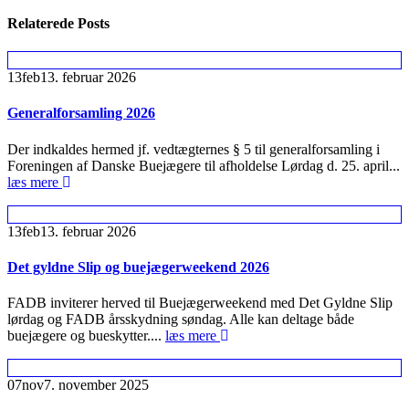
Relaterede
Posts
13
feb
13. februar 2026
Generalforsamling 2026
Der indkaldes hermed jf. vedtægternes § 5 til generalforsamling i
Foreningen af Danske Buejægere til afholdelse Lørdag d. 25. april...
læs mere
13
feb
13. februar 2026
Det gyldne Slip og buejægerweekend 2026
FADB inviterer herved til Buejægerweekend med Det Gyldne Slip
lørdag og FADB årsskydning søndag. Alle kan deltage både
buejægere og bueskytter....
læs mere
07
nov
7. november 2025