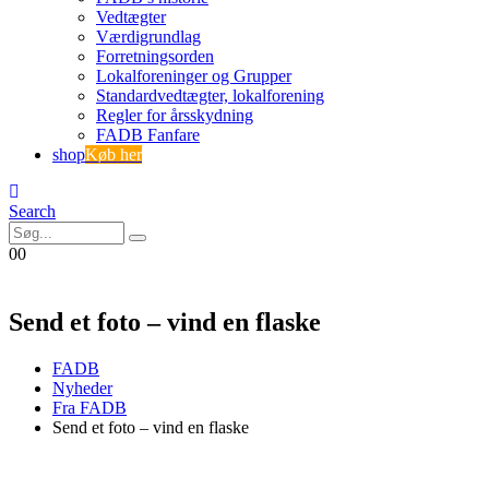
Vedtægter
Værdigrundlag
Forretningsorden
Lokalforeninger og Grupper
Standardvedtægter, lokalforening
Regler for årsskydning
FADB Fanfare
shop
Køb her
Search
0
0
Send et foto – vind en flaske
FADB
Nyheder
Fra FADB
Send et foto – vind en flaske