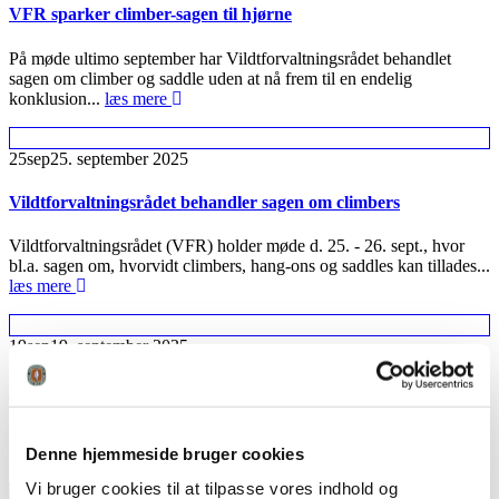
VFR sparker climber-sagen til hjørne
På møde ultimo september har Vildtforvaltningsrådet behandlet
sagen om climber og saddle uden at nå frem til en endelig
konklusion...
læs mere
25
sep
25. september 2025
Vildtforvaltningsrådet behandler sagen om climbers
Vildtforvaltningsrådet (VFR) holder møde d. 25. - 26. sept., hvor
bl.a. sagen om, hvorvidt climbers, hang-ons og saddles kan tillades...
læs mere
19
sep
19. september 2025
Film release: Skud til det store hjortevildt – med bue
FADB har arbejdet på højtryk med ny film om skud til det store
Denne hjemmeside bruger cookies
hjortevildt med bue, efter at have modtaget...
læs mere
Vi bruger cookies til at tilpasse vores indhold og