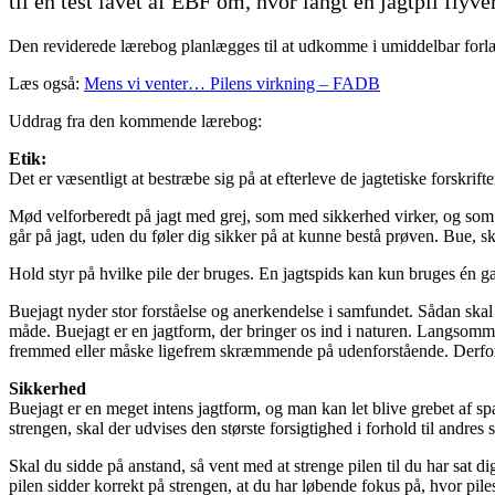
til en test lavet af EBF om, hvor langt en jagtpil flyver
Den reviderede lærebog planlægges til at udkomme i umiddelbar forlæng
Læs også:
Mens vi venter… Pilens virkning – FADB
Uddrag fra den kommende lærebog:
Etik:
Det er væsentligt at bestræbe sig på at efterleve de jagtetiske forskr
Mød velforberedt på jagt med grej, som med sikkerhed virker, og som d
går på jagt, uden du føler dig sikker på at kunne bestå prøven. Bue, s
Hold styr på hvilke pile der bruges. En jagtspids kan kun bruges én gan
Buejagt nyder stor forståelse og anerkendelse i samfundet. Sådan skal
måde. Buejagt er en jagtform, der bringer os ind i naturen. Langsomm
fremmed eller måske ligefrem skræmmende på udenforstående. Derfor:
Sikkerhed
Buejagt er en meget intens jagtform, og man kan let blive grebet af s
strengen, skal der udvises den største forsigtighed i forhold til andre
Skal du sidde på anstand, så vent med at strenge pilen til du har sat d
pilen sidder korrekt på strengen, at du har løbende fokus på, hvor piles