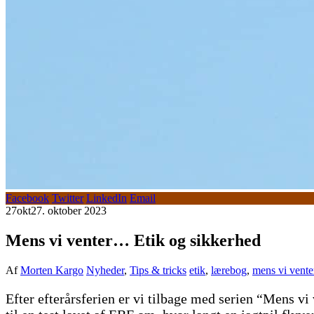
Facebook
Twitter
LinkedIn
Email
27
okt
27. oktober 2023
Mens vi venter… Etik og sikkerhed
Af
Morten Kargo
Nyheder
,
Tips & tricks
etik
,
lærebog
,
mens vi vente
Efter efterårsferien er vi tilbage med serien “Mens 