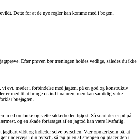
tevildt. Dette for at de nye regler kan komme med i bogen.
jagtprøve. Efter prøven bør træningen holdes vedlige, således du ikke
 vi evt. møder i forbindelse med jagten, på en god og konstruktiv
 er med til at bringe os ind i naturen, men kan samtidig virke
orklar buejagten.
ere med omtanke og sætte sikkerheden højest. Så snart der er pil på
nærmest, og en skade forårsaget af en jagtod kan være livsfarlig.
endt jagtbart vildt og indleder selve pyrschen. Vær opmærksom på, at
nger undervejs i din pyrsch, så tag pilen af strengen og placer den i