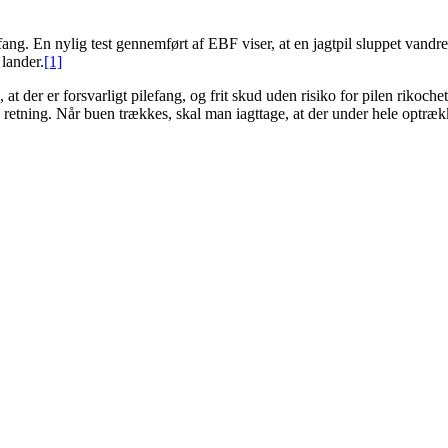
ang. En nylig test gennemført af EBF viser, at en jagtpil sluppet vandre
 lander.
[1]
, at der er forsvarligt pilefang, og frit skud uden risiko for pilen riko
lig retning. Når buen trækkes, skal man iagttage, at der under hele optrækk