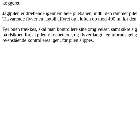
koggeret.
Jagtpilen er dræbende igennem hele pilebanen, indtil den rammer pilef
Tilsvarende flyver en jagtpil affyret op i luften op mod 400 m, før den
Før buen trækkes, skal man kontrollere sine omgivelser, samt sikre sig
på risikoen for, at pilen rikochetterer, og flyver langt i en uforudsige
ovenstående kontrolleres igen, før pilen slippes.