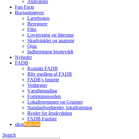
Aktiviteter
Fun Facts
Buejagtprøven
Lærebogen
Beregnere
Film
Lovgivning og litteratur
Skudvinkler og anatomi
Quiz
Indberetning hjortevildt
Nyheder
FADB
Kontakt FADB
Bliv medlem af FADB
FADB’s historie
Vedtægter
Værdigrundlag
Forretningsorden
Lokalforeninger og Grupper
Standardvedtægter, lokalforening
Regler for årsskydning
FADB Fanfare
shop
Køb her
Search