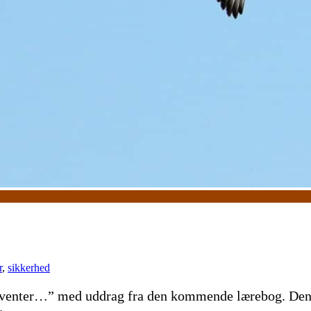
r
,
sikkerhed
vi venter…” med uddrag fra den kommende lærebog. Denn