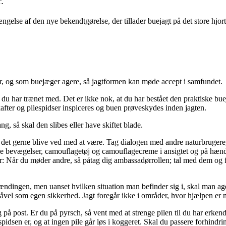
.
else af den nye bekendtgørelse, der tillader buejagt på det store hjor
ifter, og som buejæger agere, så jagtformen kan møde accept i samfundet.
u har trænet med. Det er ikke nok, at du har bestået den praktiske bue
kafter og pilespidser inspiceres og buen prøveskydes inden jagten.
g, så skal den slibes eller have skiftet blade.
 det gerne blive ved med at være. Tag dialogen med andre naturbrugere,
e bevægelser, camouflagetøj og camouflagecreme i ansigtet og på hænder
 Når du møder andre, så påtag dig ambassadørrollen; tal med dem og f
pændingen, men uanset hvilken situation man befinder sig i, skal man ag
s såvel som egen sikkerhed. Jagt foregår ikke i områder, hvor hjælpen er 
ig på post. Er du på pyrsch, så vent med at strenge pilen til du har erk
pidsen er, og at ingen pile går løs i koggeret. Skal du passere forhindri