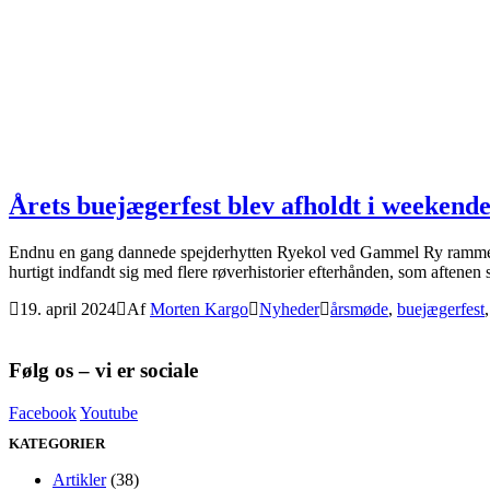
Årets buejægerfest blev afholdt i weekenden
Endnu en gang dannede spejderhytten Ryekol ved Gammel Ry rammerne 
hurtigt indfandt sig med flere røverhistorier efterhånden, som aftene
19. april 2024
Af
Morten Kargo
Nyheder
årsmøde
,
buejægerfest
Følg os – vi er sociale
Facebook
Youtube
KATEGORIER
Artikler
(38)