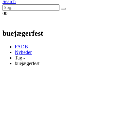
Search
0
0
buejægerfest
FADB
Nyheder
Tag -
buejægerfest