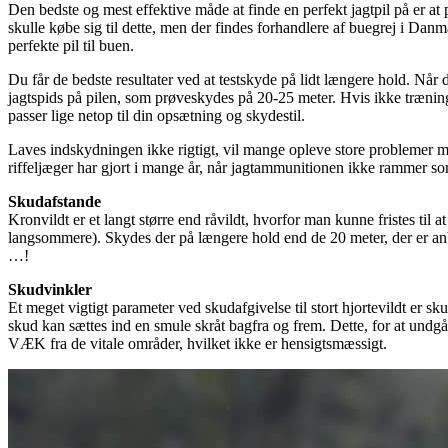
Den bedste og mest effektive måde at finde en perfekt jagtpil på er at 
skulle købe sig til dette, men der findes forhandlere af buegrej i Dan
perfekte pil til buen.
Du får de bedste resultater ved at testskyde på lidt længere hold. Når 
jagtspids på pilen, som prøveskydes på 20-25 meter. Hvis ikke trænings
passer lige netop til din opsætning og skydestil.
Laves indskydningen ikke rigtigt, vil mange opleve store problemer 
riffeljæger har gjort i mange år, når jagtammunitionen ikke rammer som
Skudafstande
Kronvildt er et langt større end råvildt, hvorfor man kunne fristes til
langsommere). Skydes der på længere hold end de 20 meter, der er anbef
…!
Skudvinkler
Et meget vigtigt parameter ved skudafgivelse til stort hjortevildt er sk
skud kan sættes ind en smule skråt bagfra og frem. Dette, for at undgå 
VÆK fra de vitale områder, hvilket ikke er hensigtsmæssigt.