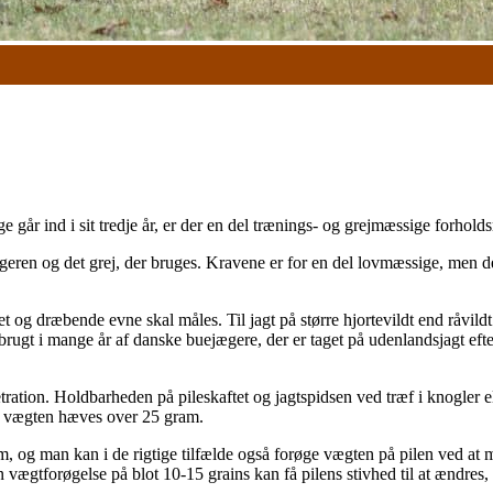
 går ind i sit tredje år, er der en del trænings- og grejmæssige forhold
ægeren og det grej, der bruges. Kravene er for en del lovmæssige, men der
og dræbende evne skal måles. Til jagt på større hjortevildt end råvildt er
gt i mange år af danske buejægere, der er taget på udenlandsjagt efter st
tration. Holdbarheden på pileskaftet og jagtspidsen ved træf i knogler el
, vægten hæves over 25 gram.
 og man kan i de rigtige tilfælde også forøge vægten på pilen ved at m
n vægtforøgelse på blot 10-15 grains kan få pilens stivhed til at ændres, s