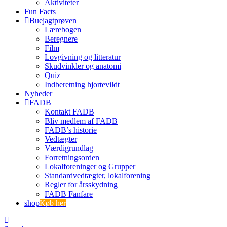
Aktiviteter
Fun Facts
Buejagtprøven
Lærebogen
Beregnere
Film
Lovgivning og litteratur
Skudvinkler og anatomi
Quiz
Indberetning hjortevildt
Nyheder
FADB
Kontakt FADB
Bliv medlem af FADB
FADB’s historie
Vedtægter
Værdigrundlag
Forretningsorden
Lokalforeninger og Grupper
Standardvedtægter, lokalforening
Regler for årsskydning
FADB Fanfare
shop
Køb her