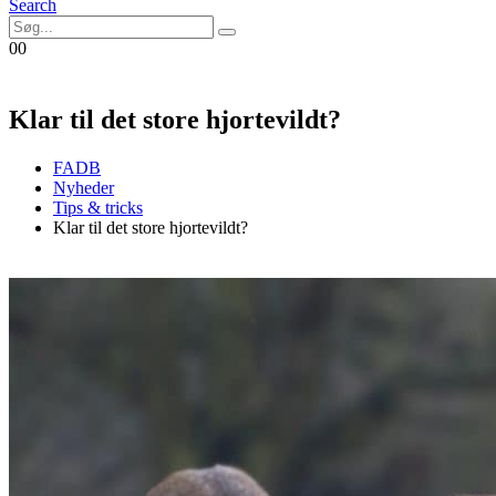
Search
0
0
Klar til det store hjortevildt?
FADB
Nyheder
Tips & tricks
Klar til det store hjortevildt?