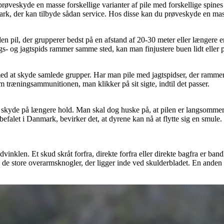
prøveskyde en masse forskellige varianter af pile med forskellige spines
mark, der kan tilbyde sådan service. Hos disse kan du prøveskyde en mass
den pil, der grupperer bedst på en afstand af 20-30 meter eller længere e
- og jagtspids rammer samme sted, kan man finjustere buen lidt eller prø
med at skyde samlede grupper. Har man pile med jagtspidser, der ramme
 træningsammunitionen, man klikker på sit sigte, indtil det passer.
 at skyde på længere hold. Man skal dog huske på, at pilen er langsommere
alet i Danmark, bevirker det, at dyrene kan nå at flytte sig en smule. O
udvinklen. Et skud skråt forfra, direkte forfra eller direkte bagfra er ba
de store overarmsknogler, der ligger inde ved skulderbladet. En anden ti