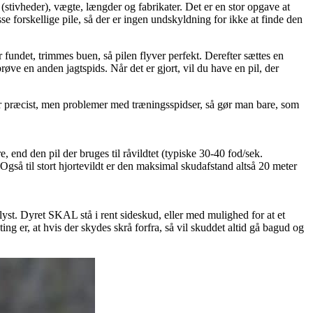
 (stivheder), vægte, længder og fabrikater. Det er en stor opgave at
e forskellige pile, så der er ingen undskyldning for ikke at finde den
r fundet, trimmes buen, så pilen flyver perfekt. Derefter sættes en
ve en anden jagtspids. Når det er gjort, vil du have en pil, der
r præcist, men problemer med træningsspidser, så gør man bare, som
, end den pil der bruges til råvildtet (typiske 30-40 fod/sek.
gså til stort hjortevildt er den maksimal skudafstand altså 20 meter
ndlyst. Dyret SKAL stå i rent sideskud, eller med mulighed for at et
ng er, at hvis der skydes skrå forfra, så vil skuddet altid gå bagud og