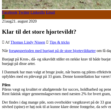
Facebook
Twitter
LinkedIn
Email
21
aug
21. august 2020
Klar til det store hjortevildt?
Af
Thomas Lindy Nissen
Tips & tricks
Når
forsøgsperioden med buejagt på de store hjortevildtarter
om få dage
Buejagt på Kron-, då- og sikavildt stiller en række krav til både buej
buejagt på disse arter.
I Danmark har man valgt at bruge joule, når buens og pilens effektivitet 
opfyldes med en pilevægt på 33 gram. Denne konstellation har været bru
Pilen
Pilens vægt og kvalitet er altafgørende for succes, holdbarhed og pene
Rent faktisk stiger gennemslagsevnen med næsten 2% for hvert gram
Der findes i dag mange pile, som overholder vægtkravet på de 33 gram,
stivhed (spine) er høj nok til at kunne klare denne forøgelse, da selv e