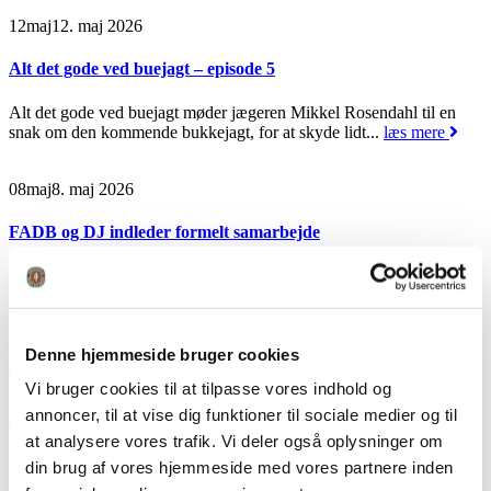
12
maj
12. maj 2026
Alt det gode ved buejagt – episode 5
Alt det gode ved buejagt møder jægeren Mikkel Rosendahl til en
snak om den kommende bukkejagt, for at skyde lidt...
læs mere
08
maj
8. maj 2026
FADB og DJ indleder formelt samarbejde
Foreningen af Danske Buejægere og Danmarks Jægerforbund
udsender ifm. en nyligt underskrevet samarbejdsaftale følgende
pressemeddelse
26.05.08 Pressemeddelese
læs mere
Denne hjemmeside bruger cookies
01
maj
1. maj 2026
Vi bruger cookies til at tilpasse vores indhold og
Alt det gode ved buejagt – episode 4
annoncer, til at vise dig funktioner til sociale medier og til
at analysere vores trafik. Vi deler også oplysninger om
Alt det gode ved buejagt møder Henrik Jørgensen på den nye
din brug af vores hjemmeside med vores partnere inden
bueprøvebane ved Sorø. Henrik er bueprøvesagkyndig, og der