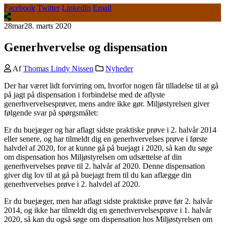
Facebook
Twitter
LinkedIn
Email
28
mar
28. marts 2020
Generhvervelse og dispensation
Af
Thomas Lindy Nissen
Nyheder
Der har været lidt forvirring om, hvorfor nogen får tilladelse til at gå
på jagt på dispensation i forbindelse med de aflyste
generhvervelsesprøver, mens andre ikke gør. Miljøstyrelsen giver
følgende svar på spørgsmålet:
Er du buejæger og har aflagt sidste praktiske prøve i 2. halvår 2014
eller senere, og har tilmeldt dig en generhvervelses prøve i første
halvdel af 2020, for at kunne gå på buejagt i 2020, så kan du søge
om dispensation hos Miljøstyrelsen om udsættelse af din
generhvervelses prøve til 2. halvår af 2020. Denne dispensation
giver dig lov til at gå på buejagt frem til du kan aflægge din
generhvervelses prøve i 2. halvdel af 2020.
Er du buejæger, men har aflagt sidste praktiske prøve før 2. halvår
2014, og ikke har tilmeldt dig en generhvervelsesprøve i 1. halvår
2020, så kan du også søge om dispensation hos Miljøstyrelsen om