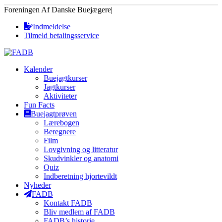
Foreningen Af Danske Buejægere
|
Indmeldelse
Tilmeld betalingsservice
Kalender
Buejagtkurser
Jagtkurser
Aktiviteter
Fun Facts
Buejagtprøven
Lærebogen
Beregnere
Film
Lovgivning og litteratur
Skudvinkler og anatomi
Quiz
Indberetning hjortevildt
Nyheder
FADB
Kontakt FADB
Bliv medlem af FADB
FADB’s historie