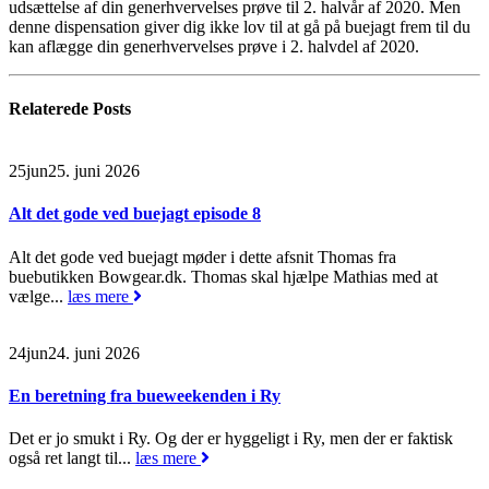
udsættelse af din generhvervelses prøve til 2. halvår af 2020. Men
denne dispensation giver dig ikke lov til at gå på buejagt frem til du
kan aflægge din generhvervelses prøve i 2. halvdel af 2020.
Relaterede
Posts
25
jun
25. juni 2026
Alt det gode ved buejagt episode 8
Alt det gode ved buejagt møder i dette afsnit Thomas fra
buebutikken Bowgear.dk. Thomas skal hjælpe Mathias med at
vælge...
læs mere
24
jun
24. juni 2026
En beretning fra bueweekenden i Ry
Det er jo smukt i Ry. Og der er hyggeligt i Ry, men der er faktisk
også ret langt til...
læs mere