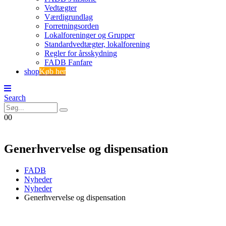
Vedtægter
Værdigrundlag
Forretningsorden
Lokalforeninger og Grupper
Standardvedtægter, lokalforening
Regler for årsskydning
FADB Fanfare
shop
Køb her
Search
0
0
Generhvervelse og dispensation
FADB
Nyheder
Nyheder
Generhvervelse og dispensation