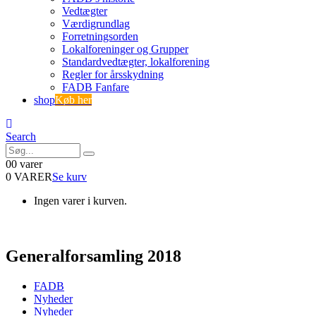
Vedtægter
Værdigrundlag
Forretningsorden
Lokalforeninger og Grupper
Standardvedtægter, lokalforening
Regler for årsskydning
FADB Fanfare
shop
Køb her
Search
0
0 varer
0 VARER
Se kurv
Ingen varer i kurven.
Generalforsamling 2018
FADB
Nyheder
Nyheder