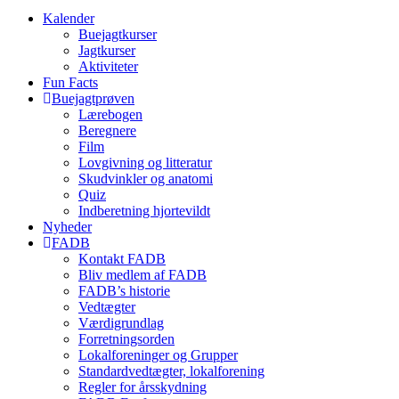
Kalender
Buejagtkurser
Jagtkurser
Aktiviteter
Fun Facts
Buejagtprøven
Lærebogen
Beregnere
Film
Lovgivning og litteratur
Skudvinkler og anatomi
Quiz
Indberetning hjortevildt
Nyheder
FADB
Kontakt FADB
Bliv medlem af FADB
FADB’s historie
Vedtægter
Værdigrundlag
Forretningsorden
Lokalforeninger og Grupper
Standardvedtægter, lokalforening
Regler for årsskydning