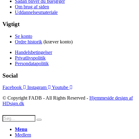
Sådan bliver du buejæger
Om brug af siden
Uddannelsesmateriale
Vigtigt
Se konto
Ordre historik
(kræver konto)
Handelsbetingelser
Privatlivspolitik
Persondatapolitik
Social
Facebook
Instagram
Youtube
© Copyright FADB - All Rights Reserved -
Hjemmeside design af
HDsign.dk
Menu
Medlem