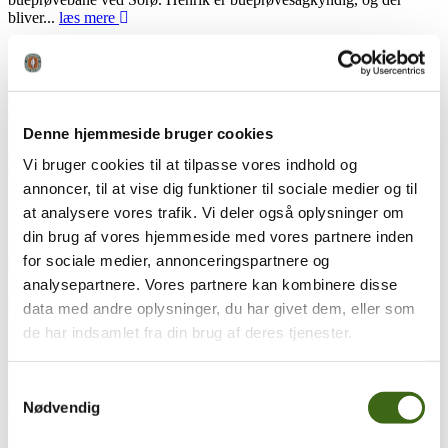
bliver...
læs mere
28
apr
28. april 2026
Referat af ordinær generalforsamling 2026
Denne hjemmeside bruger cookies
26.04.25 Referat ordinær GF - signed
Download
Bilag:
Beretning
Vi bruger cookies til at tilpasse vores indhold og
2026
læs mere
annoncer, til at vise dig funktioner til sociale medier og til
at analysere vores trafik. Vi deler også oplysninger om
16
apr
16. april 2026
din brug af vores hjemmeside med vores partnere inden
Alt det gode ved buejagt
for sociale medier, annonceringspartnere og
analysepartnere. Vores partnere kan kombinere disse
Alt det gode ved buejagt er nu klar med afsnit 3, hvor vi møder
data med andre oplysninger, du har givet dem, eller som
herrergårdsskytten, Thomas Jensen. Det bliver til en...
læs mere
de har indsamlet fra din brug af deres tjenester.
10
apr
10. april 2026
Samtykkevalg
Dansk buejagtkursus i Sverige.
Nødvendig
Som et forsøg har SBJ – Svenske bågjägerforbundet og FADB,