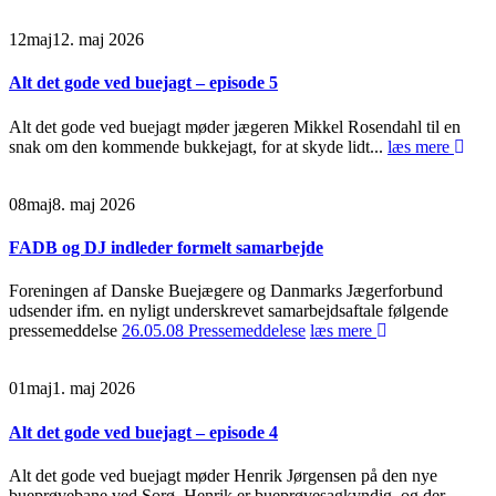
12
maj
12. maj 2026
Alt det gode ved buejagt – episode 5
Alt det gode ved buejagt møder jægeren Mikkel Rosendahl til en
snak om den kommende bukkejagt, for at skyde lidt...
læs mere
08
maj
8. maj 2026
FADB og DJ indleder formelt samarbejde
Foreningen af Danske Buejægere og Danmarks Jægerforbund
udsender ifm. en nyligt underskrevet samarbejdsaftale følgende
pressemeddelse
26.05.08 Pressemeddelese
læs mere
01
maj
1. maj 2026
Alt det gode ved buejagt – episode 4
Alt det gode ved buejagt møder Henrik Jørgensen på den nye
bueprøvebane ved Sorø. Henrik er bueprøvesagkyndig, og der