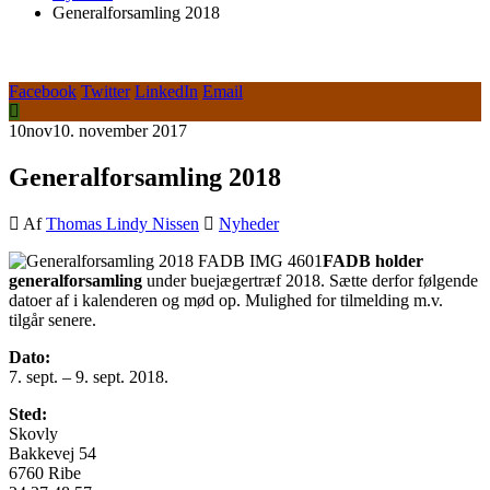
Generalforsamling 2018
Facebook
Twitter
LinkedIn
Email
10
nov
10. november 2017
Generalforsamling 2018
Af
Thomas Lindy Nissen
Nyheder
FADB holder
generalforsamling
under buejægertræf 2018. Sætte derfor følgende
datoer af i kalenderen og mød op. Mulighed for tilmelding m.v.
tilgår senere.
Dato:
7. sept. – 9. sept. 2018.
Sted:
Skovly
Bakkevej 54
6760 Ribe