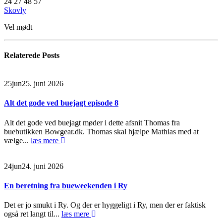
24 27 48 57
Skovly
Vel mødt
Relaterede
Posts
25
jun
25. juni 2026
Alt det gode ved buejagt episode 8
Alt det gode ved buejagt møder i dette afsnit Thomas fra
buebutikken Bowgear.dk. Thomas skal hjælpe Mathias med at
vælge...
læs mere
24
jun
24. juni 2026
En beretning fra bueweekenden i Ry
Det er jo smukt i Ry. Og der er hyggeligt i Ry, men der er faktisk
også ret langt til...
læs mere