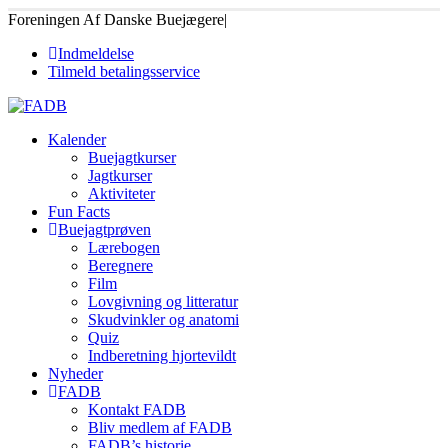
Foreningen Af Danske Buejægere
|
Indmeldelse
Tilmeld betalingsservice
Kalender
Buejagtkurser
Jagtkurser
Aktiviteter
Fun Facts
Buejagtprøven
Lærebogen
Beregnere
Film
Lovgivning og litteratur
Skudvinkler og anatomi
Quiz
Indberetning hjortevildt
Nyheder
FADB
Kontakt FADB
Bliv medlem af FADB
FADB’s historie