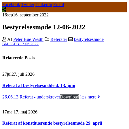
Facebook
Twitter
LinkedIn
Email
16
sep
16. september 2022
Bestyrelsesmøde 12-06-2022
Af
Peter Bue Westh
Referater
bestyrelsesmøde
BM-FADB-12-06-2022
Relaterede
Posts
27
jul
27. juli 2026
Referat af bestyrelsesmøde d. 13. juni
26.06.13 Referat - underskrevet
Download
læs mere
17
maj
17. maj 2026
Referat af konstituerende bestyrelsesmøde 29. april