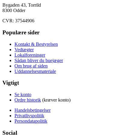
Bygaden 43, Torrild
8300 Odder
CVR: 37544906
Populære sider
Kontakt & Bestyrelsen
Vedtægter
Lokalforeninger
Sådan bliver du buejæger
Om brug af siden
Uddannelsesmateriale
Vigtigt
Se konto
Ordre historik
(kræver konto)
Handelsbetingelser
Privatlivspolitik
Persondatapolitik
Social