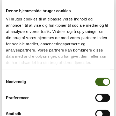
01
jan
1. januar 2026
Denne hjemmeside bruger cookies
Referat af bestyrelsesmøde d. 29. nov. 2025
Vi bruger cookies til at tilpasse vores indhold og
annoncer, til at vise dig funktioner til sociale medier og til
25.11.29 Referat - signed
Download
læs mere
at analysere vores trafik. Vi deler også oplysninger om
din brug af vores hjemmeside med vores partnere inden
29
okt
29. oktober 2025
for sociale medier, annonceringspartnere og
analysepartnere. Vores partnere kan kombinere disse
Referat af bestyrelsesmøde d. 20. okt. 2025
data med andre oplysninger, du har givet dem, eller som
de har indsamlet fra din brug af deres tjenester.
25.10.20 Referat - underskrevet
Download
læs mere
24
jun
24. juni 2025
Samtykkevalg
Nødvendig
Referat af bestyrelsesmøde d. 15. juni 2025
Læs referatet
her
læs mere
Præferencer
16
maj
16. maj 2025
Statistik