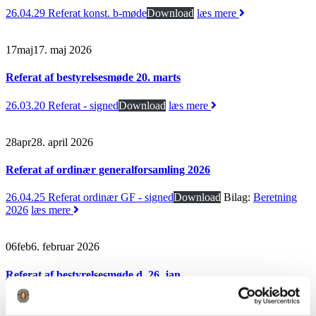
26.04.29 Referat konst. b-møde
Download
læs mere
17
maj
17. maj 2026
Referat af bestyrelsesmøde 20. marts
26.03.20 Referat - signed
Download
læs mere
28
apr
28. april 2026
Referat af ordinær generalforsamling 2026
26.04.25 Referat ordinær GF - signed
Download
Bilag:
Beretning
2026
læs mere
06
feb
6. februar 2026
Referat af bestyrelsesmøde d. 26. jan.
26.01.26 Referat - underskrevet
Download
læs mere