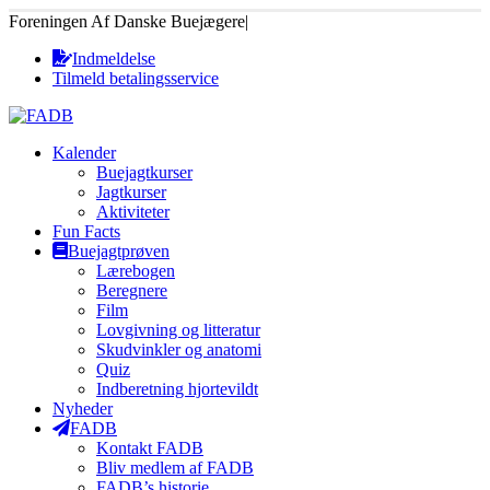
Foreningen Af Danske Buejægere
|
Indmeldelse
Tilmeld betalingsservice
Kalender
Buejagtkurser
Jagtkurser
Aktiviteter
Fun Facts
Buejagtprøven
Lærebogen
Beregnere
Film
Lovgivning og litteratur
Skudvinkler og anatomi
Quiz
Indberetning hjortevildt
Nyheder
FADB
Kontakt FADB
Bliv medlem af FADB
FADB’s historie