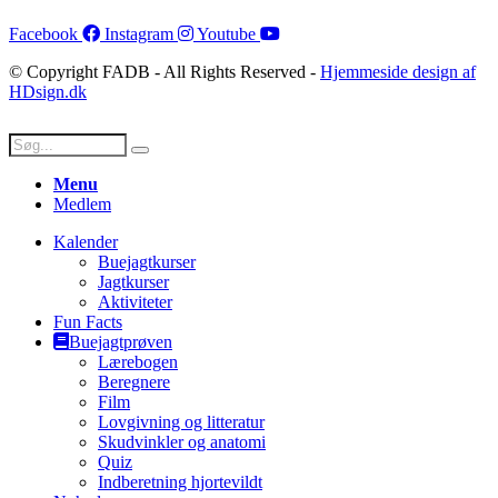
Facebook
Instagram
Youtube
© Copyright FADB - All Rights Reserved -
Hjemmeside design af
HDsign.dk
Menu
Medlem
Kalender
Buejagtkurser
Jagtkurser
Aktiviteter
Fun Facts
Buejagtprøven
Lærebogen
Beregnere
Film
Lovgivning og litteratur
Skudvinkler og anatomi
Quiz
Indberetning hjortevildt