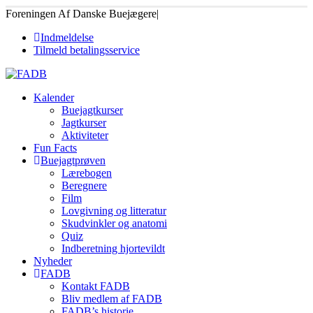
Foreningen Af Danske Buejægere
|
Indmeldelse
Tilmeld betalingsservice
Kalender
Buejagtkurser
Jagtkurser
Aktiviteter
Fun Facts
Buejagtprøven
Lærebogen
Beregnere
Film
Lovgivning og litteratur
Skudvinkler og anatomi
Quiz
Indberetning hjortevildt
Nyheder
FADB
Kontakt FADB
Bliv medlem af FADB
FADB’s historie