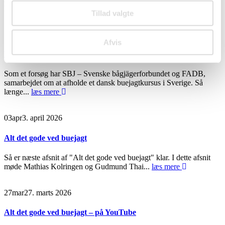
herrergårdsskytten, Thomas Jensen. Det bliver til en...
læs mere
Tillad valgte
10
apr
10. april 2026
Afvis
Dansk buejagtkursus i Sverige.
Som et forsøg har SBJ – Svenske bågjägerforbundet og FADB,
samarbejdet om at afholde et dansk buejagtkursus i Sverige. Så
længe...
læs mere
03
apr
3. april 2026
Alt det gode ved buejagt
Så er næste afsnit af "Alt det gode ved buejagt" klar. I dette afsnit
møde Mathias Kolringen og Gudmund Thai...
læs mere
27
mar
27. marts 2026
Alt det gode ved buejagt – på YouTube