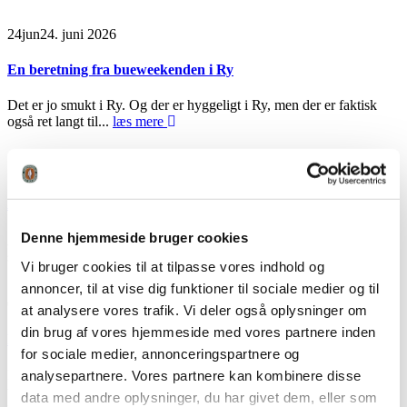
24
jun
24. juni 2026
En beretning fra bueweekenden i Ry
Det er jo smukt i Ry. Og der er hyggeligt i Ry, men der er faktisk
også ret langt til...
læs mere
12
maj
12. maj 2026
Alt det gode ved buejagt – episode 5
Denne hjemmeside bruger cookies
Alt det gode ved buejagt møder jægeren Mikkel Rosendahl til en
snak om den kommende bukkejagt, for at skyde lidt...
læs mere
Vi bruger cookies til at tilpasse vores indhold og
annoncer, til at vise dig funktioner til sociale medier og til
08
maj
8. maj 2026
at analysere vores trafik. Vi deler også oplysninger om
din brug af vores hjemmeside med vores partnere inden
FADB og DJ indleder formelt samarbejde
for sociale medier, annonceringspartnere og
analysepartnere. Vores partnere kan kombinere disse
Foreningen af Danske Buejægere og Danmarks Jægerforbund
udsender ifm. en nyligt underskrevet samarbejdsaftale følgende
data med andre oplysninger, du har givet dem, eller som