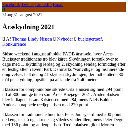
Facebook
Twitter
LinkedIn
Email
31
aug
31. august 2021
Årsskydning 2021
Af
Thomas Lindy Nissen
Nyheder
buejægertræf
,
Konkurrence
Sidste weekend i august afholdte FADB årsmøde, hvor Årets
Buejæger traditionens tro blev kåret. Skydningen foregik over to
dage med 1. skydning lørdag og 2. skydning søndag formiddag efter
en festlig aften i Event Park Danmarks “vanvittige” og fascinerende
omgivelser. I alt deltog 41 skytter i skydningen, der indbefattede 30
mål pr. skydning, opstillet på afstande fra 5-40 meter.
I klassen for compoundbue sikrede Orla Hansen sig med 294 point
ud af 300 mulige titlen som Årets Buejæger 2021. Andenpladsen
blev indtaget af Lars Kristensen med 284, mens Niels Baldur
Andersen nappede tredjepladsen med 279 point.
I klassen for traditionelle buer trak Peter Juulsgaard med 200 point
de længste strå og sikrede sig således vindertitlen, mens Peter Degn
med 156 point tog andenpladsen. Tredjepladsen gik til Morten