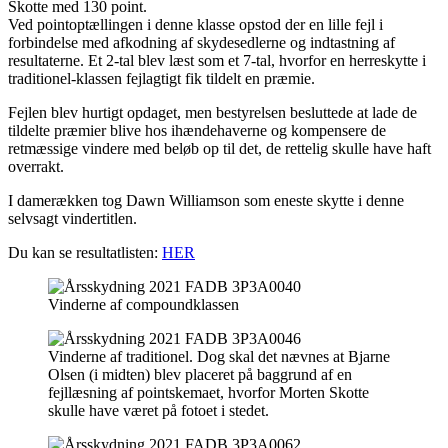
Skotte med 130 point.
Ved pointoptællingen i denne klasse opstod der en lille fejl i
forbindelse med afkodning af skydesedlerne og indtastning af
resultaterne. Et 2-tal blev læst som et 7-tal, hvorfor en herreskytte i
traditionel-klassen fejlagtigt fik tildelt en præmie.
Fejlen blev hurtigt opdaget, men bestyrelsen besluttede at lade de
tildelte præmier blive hos ihændehaverne og kompensere de
retmæssige vindere med beløb op til det, de rettelig skulle have haft
overrakt.
I damerækken tog Dawn Williamson som eneste skytte i denne
selvsagt vindertitlen.
Du kan se resultatlisten:
HER
Vinderne af compoundklassen
Vinderne af traditionel. Dog skal det nævnes at Bjarne
Olsen (i midten) blev placeret på baggrund af en
fejllæsning af pointskemaet, hvorfor Morten Skotte
skulle have været på fotoet i stedet.