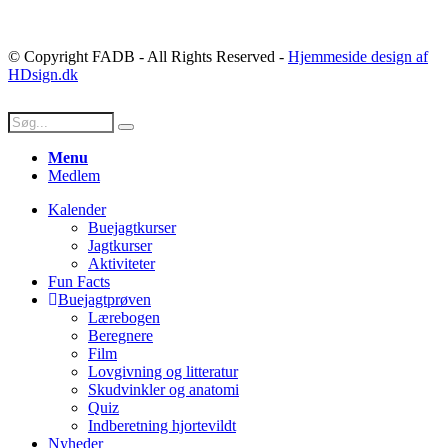
© Copyright FADB - All Rights Reserved -
Hjemmeside design af
HDsign.dk
Menu
Medlem
Kalender
Buejagtkurser
Jagtkurser
Aktiviteter
Fun Facts
Buejagtprøven
Lærebogen
Beregnere
Film
Lovgivning og litteratur
Skudvinkler og anatomi
Quiz
Indberetning hjortevildt
Nyheder