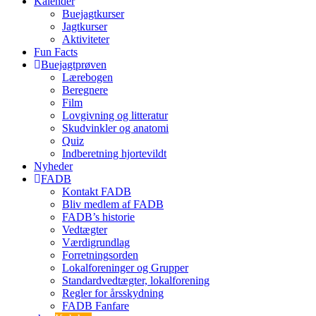
Kalender
Buejagtkurser
Jagtkurser
Aktiviteter
Fun Facts
Buejagtprøven
Lærebogen
Beregnere
Film
Lovgivning og litteratur
Skudvinkler og anatomi
Quiz
Indberetning hjortevildt
Nyheder
FADB
Kontakt FADB
Bliv medlem af FADB
FADB’s historie
Vedtægter
Værdigrundlag
Forretningsorden
Lokalforeninger og Grupper
Standardvedtægter, lokalforening
Regler for årsskydning
FADB Fanfare