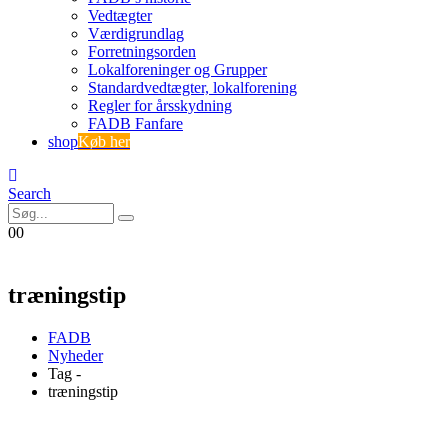
Vedtægter
Værdigrundlag
Forretningsorden
Lokalforeninger og Grupper
Standardvedtægter, lokalforening
Regler for årsskydning
FADB Fanfare
shop
Køb her
Search
0
0
træningstip
FADB
Nyheder
Tag -
træningstip