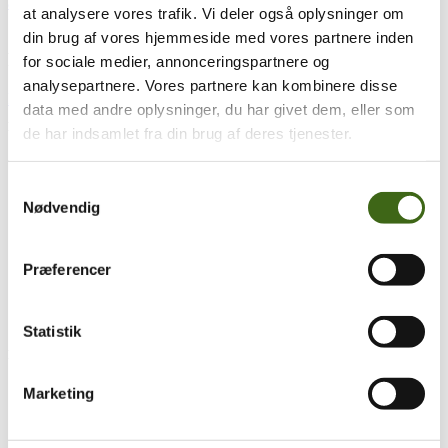
anatomiskiver
,
buejagt
,
træningstip
Læs mere...
at analysere vores trafik. Vi deler også oplysninger om
din brug af vores hjemmeside med vores partnere inden
Følg os – vi er sociale
for sociale medier, annonceringspartnere og
analysepartnere. Vores partnere kan kombinere disse
Facebook
Youtube
data med andre oplysninger, du har givet dem, eller som
KATEGORIER
de har indsamlet fra din brug af deres tjenester.
Artikler
(38)
Diverse
(9)
Samtykkevalg
Film
(8)
Nødvendig
Fra FADB
(77)
Jagtberetninger
(101)
Nyheder
(155)
Nyhedsbreve
(13)
Præferencer
Referater
(77)
Regnskab og budget
(5)
Tips & tricks
(45)
Statistik
POPULÆRE VARER
Marketing
Lærebog
DGS og Buejægerweekend 2026