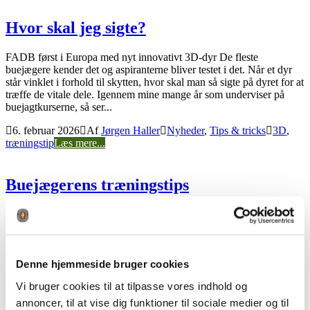
Hvor skal jeg sigte?
FADB først i Europa med nyt innovativt 3D-dyr De fleste
buejægere kender det og aspiranterne bliver testet i det. Når et dyr
står vinklet i forhold til skytten, hvor skal man så sigte på dyret for at
træffe de vitale dele. Igennem mine mange år som underviser på
buejagtkurserne, så ser...
6. februar 2026
Af
Jørgen Haller
Nyheder
,
Tips & tricks
3D
,
træningstip
Læs mere...
Buejægerens træningstips
I den nye indstilling om det store hjortevildt lægges der op til bedre
efteruddannelse af buejægeren. Spørgsmålet om, hvad der kan
forbedre skydefærdighederne i jagtsituationer, er hermed åbent. Et af
vores trofaste medlemmer har lavet målene her, ud af et Elgskind
monteret på Ethafoam med anatomiskive på bagsiden. Her ses
Denne hjemmeside bruger cookies
straks...
Vi bruger cookies til at tilpasse vores indhold og
27. marts 2023
Af
Peter Fogh Rasmussen
Tips & tricks
annoncer, til at vise dig funktioner til sociale medier og til