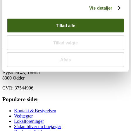
Vis detaljer
Vintage Strygemærke 2
Vintage FADB reversnål
Tillad alle
Vintage Bilmærke
Vintage Klistermærke 3
Tillad valgte
Træk og slip
Afvis
Foreningen af Danske Buejægere (FADB)
Bygaden 43, Torrild
8300 Odder
CVR: 37544906
Populære sider
Kontakt & Bestyrelsen
Vedtægter
Lokalforeninger
Sådan bliver du buejæger