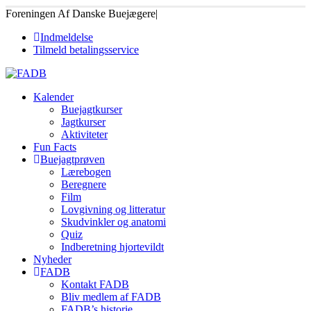
Foreningen Af Danske Buejægere
|
Indmeldelse
Tilmeld betalingsservice
Kalender
Buejagtkurser
Jagtkurser
Aktiviteter
Fun Facts
Buejagtprøven
Lærebogen
Beregnere
Film
Lovgivning og litteratur
Skudvinkler og anatomi
Quiz
Indberetning hjortevildt
Nyheder
FADB
Kontakt FADB
Bliv medlem af FADB
FADB’s historie