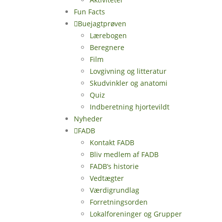
Fun Facts
Buejagtprøven
Lærebogen
Beregnere
Film
Lovgivning og litteratur
Skudvinkler og anatomi
Quiz
Indberetning hjortevildt
Nyheder
FADB
Kontakt FADB
Bliv medlem af FADB
FADB’s historie
Vedtægter
Værdigrundlag
Forretningsorden
Lokalforeninger og Grupper