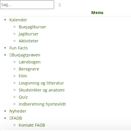
Menu
Kalender
Buejagtkurser
Jagtkurser
Aktiviteter
Fun Facts
Buejagtprøven
Lærebogen
Beregnere
Film
Lovgivning og litteratur
Skudvinkler og anatomi
Quiz
Indberetning hjortevildt
Nyheder
FADB
Kontakt FADB