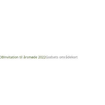
DB
Invitation til årsmøde 2022
Godsets områdekort