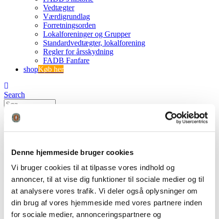
Vedtægter
Værdigrundlag
Forretningsorden
Lokalforeninger og Grupper
Standardvedtægter, lokalforening
Regler for årsskydning
FADB Fanfare
shop
Køb her
Search
0
0 varer
0 VARER
Se kurv
Ingen varer i kurven.
Denne hjemmeside bruger cookies
Vi bruger cookies til at tilpasse vores indhold og
knivstikker1
annoncer, til at vise dig funktioner til sociale medier og til
at analysere vores trafik. Vi deler også oplysninger om
FADB
din brug af vores hjemmeside med vores partnere inden
Hvem vil buejægerne det godt?
for sociale medier, annonceringspartnere og
knivstikker1