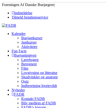
Foreningen Af Danske Buejægere
|
Indmeldelse
Tilmeld betalingsservice
Kalender
Buejagtkurser
Jagtkurser
Aktiviteter
Fun Facts
Buejagtprøven
Lærebogen
Beregnere
Film
Lovgivning og litteratur
Skudvinkler og anatomi
Quiz
Indberetning hjortevildt
Nyheder
FADB
Kontakt FADB
Bliv medlem af FADB
FADB’s historie