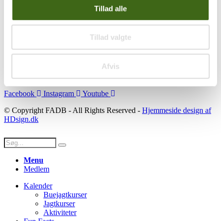
Tillad alle
Se konto
Ordre historik
(kræver konto)
Tillad valgte
Handelsbetingelser
Privatlivspolitik
Persondatapolitik
Afvis
Social
Facebook
Instagram
Youtube
© Copyright FADB - All Rights Reserved -
Hjemmeside design af
HDsign.dk
Menu
Medlem
Kalender
Buejagtkurser
Jagtkurser
Aktiviteter