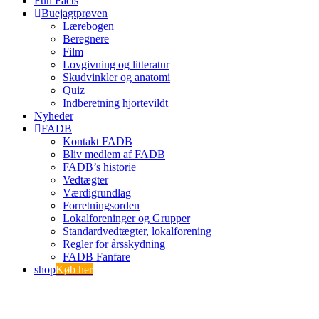
Fun Facts
Buejagtprøven
Lærebogen
Beregnere
Film
Lovgivning og litteratur
Skudvinkler og anatomi
Quiz
Indberetning hjortevildt
Nyheder
FADB
Kontakt FADB
Bliv medlem af FADB
FADB’s historie
Vedtægter
Værdigrundlag
Forretningsorden
Lokalforeninger og Grupper
Standardvedtægter, lokalforening
Regler for årsskydning
FADB Fanfare
shop
Køb her
Indmeldelse
Tilmeld betalingsservice