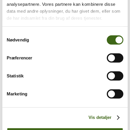
analysepartnere. Vores partnere kan kombinere disse
data med andre oplysninger, du har givet dem, eller som
de har indsamlet fra din brug af deres tjenester.
Træk og slip
Samtykkevalg
Foreningen af Danske Buejægere (FADB)
Nødvendig
Bygaden 43, Torrild
8300 Odder
Præferencer
CVR: 37544906
Statistik
Populære sider
Kontakt & Bestyrelsen
Vedtægter
Marketing
Lokalforeninger
Sådan bliver du buejæger
Om brug af siden
Uddannelsesmateriale
Vis detaljer
Vigtigt