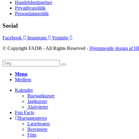
Handelsbetingelser
Privatlivspolitik
Persondatapolitik
Social
Facebook
Instagram
Youtube
© Copyright FADB - All Rights Reserved -
Hjemmeside design af H
Menu
Medlem
Kalender
Buejagtkurser
Jagtkurser
Aktiviteter
Fun Facts
Buejagtprøven
Lærebogen
Beregnere
Film