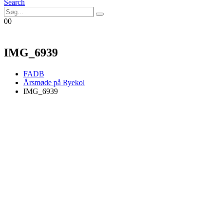
Search
0
0
IMG_6939
FADB
Årsmøde på Ryekol
IMG_6939