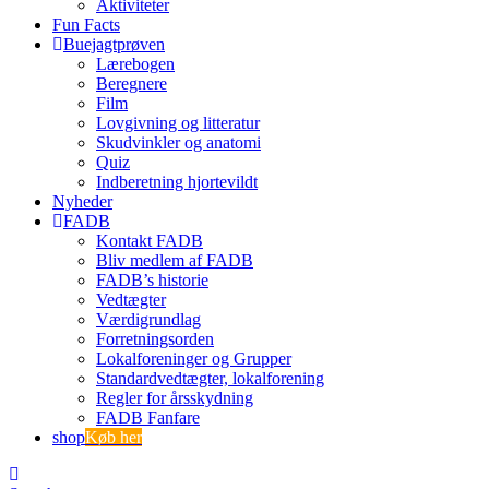
Aktiviteter
Fun Facts
Buejagtprøven
Lærebogen
Beregnere
Film
Lovgivning og litteratur
Skudvinkler og anatomi
Quiz
Indberetning hjortevildt
Nyheder
FADB
Kontakt FADB
Bliv medlem af FADB
FADB’s historie
Vedtægter
Værdigrundlag
Forretningsorden
Lokalforeninger og Grupper
Standardvedtægter, lokalforening
Regler for årsskydning
FADB Fanfare
shop
Køb her