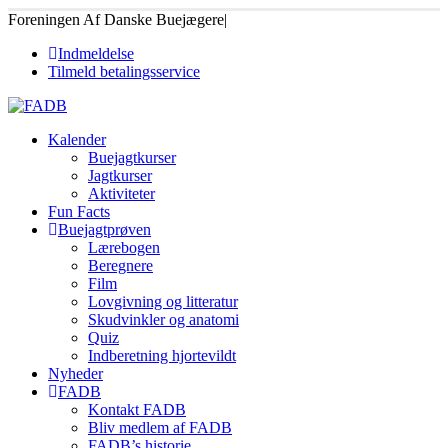
Foreningen Af Danske Buejægere
|
Indmeldelse
Tilmeld betalingsservice
Kalender
Buejagtkurser
Jagtkurser
Aktiviteter
Fun Facts
Buejagtprøven
Lærebogen
Beregnere
Film
Lovgivning og litteratur
Skudvinkler og anatomi
Quiz
Indberetning hjortevildt
Nyheder
FADB
Kontakt FADB
Bliv medlem af FADB
FADB’s historie