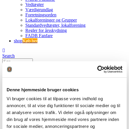
Vedtægter
Værdigrundlag
Forretningsorden
Lokalforeninger og Grupper
Standardvedtægter, lokalforening
Regler for årsskydning
FADB Fanfare
shop
Køb her
Search
0
0
bedsted 2
Denne hjemmeside bruger cookies
FADB
Vi bruger cookies til at tilpasse vores indhold og
Tøv aldrig
annoncer, til at vise dig funktioner til sociale medier og til
bedsted 2
at analysere vores trafik. Vi deler også oplysninger om
din brug af vores hjemmeside med vores partnere inden
for sociale medier, annonceringspartnere og