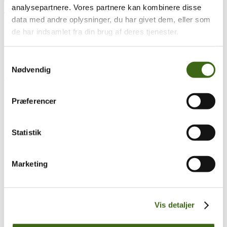
analysepartnere. Vores partnere kan kombinere disse
Træk og slip
data med andre oplysninger, du har givet dem, eller som
de har indsamlet fra din brug af deres tjenester.
Foreningen af Danske Buejægere (FADB)
Bygaden 43, Torrild
Samtykkevalg
8300 Odder
Nødvendig
CVR: 37544906
Populære sider
Præferencer
Kontakt & Bestyrelsen
Vedtægter
Statistik
Lokalforeninger
Sådan bliver du buejæger
Om brug af siden
Marketing
Uddannelsesmateriale
Vigtigt
Se konto
Vis detaljer
Ordre historik
(kræver konto)