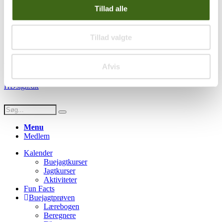
Handelsbetingelser
Tillad alle
Privatlivspolitik
Persondatapolitik
Tillad valgte
Social
Facebook
Instagram
Youtube
Afvis
© Copyright FADB - All Rights Reserved -
Hjemmeside design af
HDsign.dk
Menu
Medlem
Kalender
Buejagtkurser
Jagtkurser
Aktiviteter
Fun Facts
Buejagtprøven
Lærebogen
Beregnere