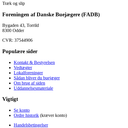
Træk og slip
Foreningen af Danske Buejægere (FADB)
Bygaden 43, Torrild
8300 Odder
CVR: 37544906
Populære sider
Kontakt & Bestyrelsen
Vedtægter
Lokalforeninger
Sådan bliver du buejæger
Om brug af siden
Uddannelsesmateriale
Vigtigt
Se konto
Ordre historik
(kræver konto)
Handelsbetingelser