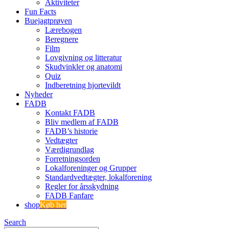
Aktiviteter
Fun Facts
Buejagtprøven
Lærebogen
Beregnere
Film
Lovgivning og litteratur
Skudvinkler og anatomi
Quiz
Indberetning hjortevildt
Nyheder
FADB
Kontakt FADB
Bliv medlem af FADB
FADB’s historie
Vedtægter
Værdigrundlag
Forretningsorden
Lokalforeninger og Grupper
Standardvedtægter, lokalforening
Regler for årsskydning
FADB Fanfare
shop
Køb her
Search