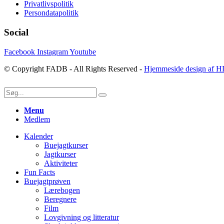
Privatlivspolitik
Persondatapolitik
Social
Facebook
Instagram
Youtube
© Copyright FADB - All Rights Reserved -
Hjemmeside design af H
Menu
Medlem
Kalender
Buejagtkurser
Jagtkurser
Aktiviteter
Fun Facts
Buejagtprøven
Lærebogen
Beregnere
Film
Lovgivning og litteratur