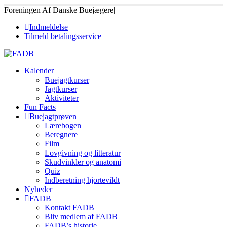
Foreningen Af Danske Buejægere
|
Indmeldelse
Tilmeld betalingsservice
Kalender
Buejagtkurser
Jagtkurser
Aktiviteter
Fun Facts
Buejagtprøven
Lærebogen
Beregnere
Film
Lovgivning og litteratur
Skudvinkler og anatomi
Quiz
Indberetning hjortevildt
Nyheder
FADB
Kontakt FADB
Bliv medlem af FADB
FADB’s historie