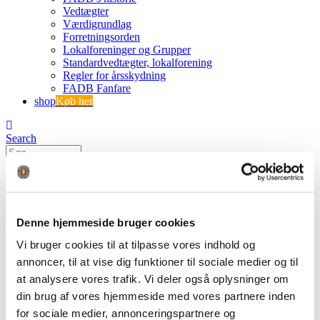
Vedtægter
Værdigrundlag
Forretningsorden
Lokalforeninger og Grupper
Standardvedtægter, lokalforening
Regler for årsskydning
FADB Fanfare
shop
Køb her
Search
0
0 varer
0 VARER
Se kurv
Ingen varer i kurven.
Denne hjemmeside bruger cookies
Vi bruger cookies til at tilpasse vores indhold og
FADB-generalforsamling_r1-1
annoncer, til at vise dig funktioner til sociale medier og til
at analysere vores trafik. Vi deler også oplysninger om
FADB
din brug af vores hjemmeside med vores partnere inden
Referat fra Generalforsamling 27-08-2022
for sociale medier, annonceringspartnere og
FADB-generalforsamling_r1-1