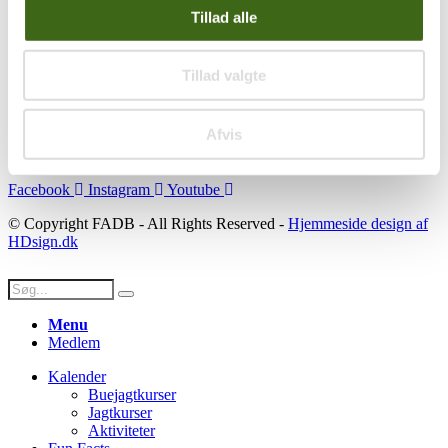
Tillad alle
Se konto
Ordre historik
(kræver konto)
Tillad valgte
Handelsbetingelser
Privatlivspolitik
Persondatapolitik
Afvis
Social
Facebook
Instagram
Youtube
© Copyright FADB - All Rights Reserved -
Hjemmeside design af
HDsign.dk
Menu
Medlem
Kalender
Buejagtkurser
Jagtkurser
Aktiviteter