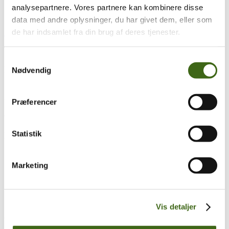
analysepartnere. Vores partnere kan kombinere disse
data med andre oplysninger, du har givet dem, eller som
de har indsamlet fra din brug af deres tjenester.
FADB-generalforsamling_r1-1
Træk og slip
Samtykkevalg
Foreningen af Danske Buejægere (FADB)
Nødvendig
Bygaden 43, Torrild
8300 Odder
Præferencer
CVR: 37544906
Statistik
Populære sider
Kontakt & Bestyrelsen
Vedtægter
Marketing
Lokalforeninger
Sådan bliver du buejæger
Om brug af siden
Uddannelsesmateriale
Vis detaljer
Vigtigt