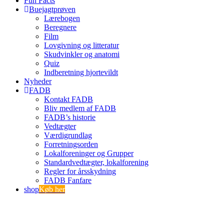
Fun Facts
Buejagtprøven
Lærebogen
Beregnere
Film
Lovgivning og litteratur
Skudvinkler og anatomi
Quiz
Indberetning hjortevildt
Nyheder
FADB
Kontakt FADB
Bliv medlem af FADB
FADB’s historie
Vedtægter
Værdigrundlag
Forretningsorden
Lokalforeninger og Grupper
Standardvedtægter, lokalforening
Regler for årsskydning
FADB Fanfare
shop
Køb her
Indmeldelse
Tilmeld betalingsservice