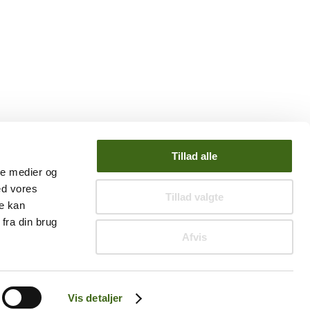
Tillad alle
ale medier og
ed vores
Tillad valgte
re kan
fra din brug
Afvis
Vis detaljer