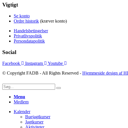
Vigtigt
Se konto
Ordre historik
(kræver konto)
Handelsbetingelser
Privatlivspolitik
Persondatapolitik
Social
Facebook
Instagram
Youtube
© Copyright FADB - All Rights Reserved -
Hjemmeside design af H
Menu
Medlem
Kalender
Buejagtkurser
Jagtkurser
Aktiviteter