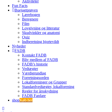
Aktiviteter
Fun Facts
Buejagtprøven
Lærebogen
Beregnere
Film
Lovgivning og litteratur
Skudvinkler og anatomi
Quiz
Indberetning hjortevildt
Nyheder
FADB
Kontakt FADB
Bliv medlem af FADB
FADB’s historie
Vedtægter
Værdigrundlag
Forretningsorden
Lokalforeninger og Grupper
Standardvedtægter, lokalforening
Regler for årsskydning
FADB Fanfare
shop
Køb her