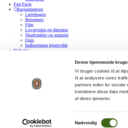
Fun Facts
Buejagtprøven
Lærebogen
Beregnere
Film
Lovgivning og litteratur
Skudvinkler og anatomi
Quiz
Indberetning hjortevildt
Nyheder
FADB
Kontakt FADB
Denne hjemmeside bruger
Bliv medlem af FADB
FADB’s historie
Vi bruger cookies til at til
Vedtægter
til at analysere vores tra
Værdigrundlag
partnere inden for sociale
Forretningsorden
Lokalforeninger og Grupper
kombinere disse data med a
Standardvedtægter, lokalforening
af deres tjenester.
Regler for årsskydning
FADB Fanfare
shop
Køb her
Samtykkevalg
Indmeldelse
Nødvendig
Tilmeld betalingsservice