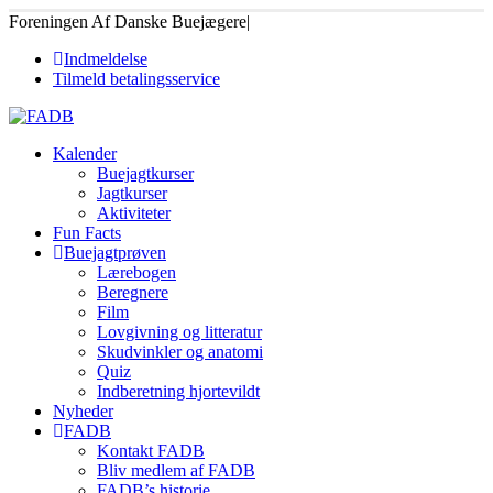
Foreningen Af Danske Buejægere
|
Indmeldelse
Tilmeld betalingsservice
Kalender
Buejagtkurser
Jagtkurser
Aktiviteter
Fun Facts
Buejagtprøven
Lærebogen
Beregnere
Film
Lovgivning og litteratur
Skudvinkler og anatomi
Quiz
Indberetning hjortevildt
Nyheder
FADB
Kontakt FADB
Bliv medlem af FADB
FADB’s historie