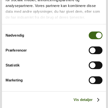
analysepartnere. Vores partnere kan kombinere disse
data med andre oplysninger, du har givet dem, eller som
Træk og slip
de har indsamlet fra din brug af deres tjenester.
Foreningen af Danske Buejægere (FADB)
Bygaden 43, Torrild
Samtykkevalg
8300 Odder
Nødvendig
CVR: 37544906
Præferencer
Populære sider
Kontakt & Bestyrelsen
Statistik
Vedtægter
Lokalforeninger
Sådan bliver du buejæger
Om brug af siden
Marketing
Uddannelsesmateriale
Vigtigt
Vis detaljer
Se konto
Ordre historik
(kræver konto)