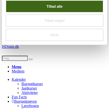
Handelsbetingelser
Tillad alle
Privatlivspolitik
Persondatapolitik
Tillad valgte
Social
Facebook
Instagram
Youtube
Afvis
© Copyright FADB - All Rights Reserved -
Hjemmeside design af
HDsign.dk
Menu
Medlem
Kalender
Buejagtkurser
Jagtkurser
Aktiviteter
Fun Facts
Buejagtprøven
Lærebogen