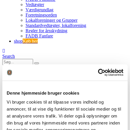
Vedtægter
Værdigrundlag
Forretningsorden
Lokalforeninger og Grupper
Standardvedtægter, lokalforening
Regler for årsskydning
FADB Fanfare
shop
Køb her
Search
0
0
26.04.29 Referat konst. b-møde
Denne hjemmeside bruger cookies
FADB
Vi bruger cookies til at tilpasse vores indhold og
Referat af konstituerende bestyrelsesmøde 29. april
26.04.29 Referat konst. b-møde
annoncer, til at vise dig funktioner til sociale medier og til
at analysere vores trafik. Vi deler også oplysninger om
din brug af vores hjemmeside med vores partnere inden
for sociale medier, annonceringspartnere og