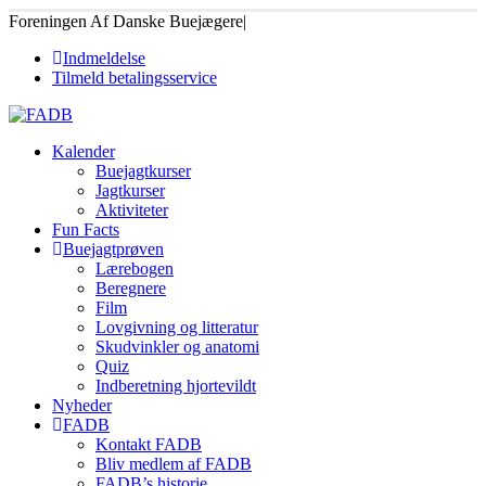
Foreningen Af Danske Buejægere
|
Indmeldelse
Tilmeld betalingsservice
Kalender
Buejagtkurser
Jagtkurser
Aktiviteter
Fun Facts
Buejagtprøven
Lærebogen
Beregnere
Film
Lovgivning og litteratur
Skudvinkler og anatomi
Quiz
Indberetning hjortevildt
Nyheder
FADB
Kontakt FADB
Bliv medlem af FADB
FADB’s historie