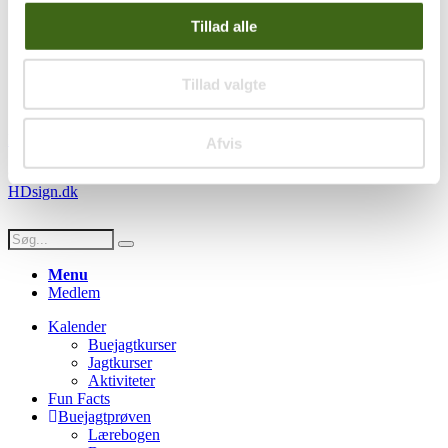
Handelsbetingelser
Tillad alle
Privatlivspolitik
Persondatapolitik
Tillad valgte
Social
Facebook
Instagram
Youtube
Afvis
© Copyright FADB - All Rights Reserved -
Hjemmeside design af
HDsign.dk
Menu
Medlem
Kalender
Buejagtkurser
Jagtkurser
Aktiviteter
Fun Facts
Buejagtprøven
Lærebogen