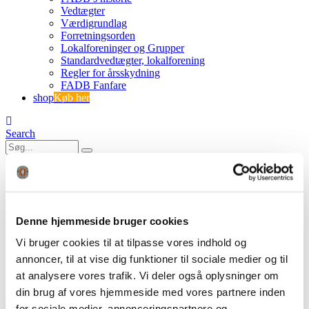
Vedtægter
Værdigrundlag
Forretningsorden
Lokalforeninger og Grupper
Standardvedtægter, lokalforening
Regler for årsskydning
FADB Fanfare
shop
Køb her
Search
0
0
25.05.11 referat konst. b-møde
Denne hjemmeside bruger cookies
FADB
Vi bruger cookies til at tilpasse vores indhold og
Referat af konstituerende bestyrelsesmøde 11. maj. 2025
25.05.11 referat konst. b-møde
annoncer, til at vise dig funktioner til sociale medier og til
at analysere vores trafik. Vi deler også oplysninger om
din brug af vores hjemmeside med vores partnere inden
for sociale medier, annonceringspartnere og