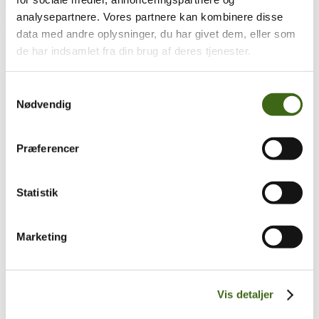
analysepartnere. Vores partnere kan kombinere disse
data med andre oplysninger, du har givet dem, eller som
Træk og slip
de har indsamlet fra din brug af deres tjenester.
Foreningen af Danske Buejægere (FADB)
Bygaden 43, Torrild
Samtykkevalg
8300 Odder
Nødvendig
CVR: 37544906
Præferencer
Populære sider
Kontakt & Bestyrelsen
Statistik
Vedtægter
Lokalforeninger
Sådan bliver du buejæger
Om brug af siden
Marketing
Uddannelsesmateriale
Vigtigt
Vis detaljer
Se konto
Ordre historik
(kræver konto)