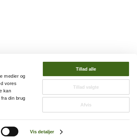
Tillad alle
ale medier og
ed vores
Tillad valgte
re kan
fra din brug
Afvis
Vis detaljer