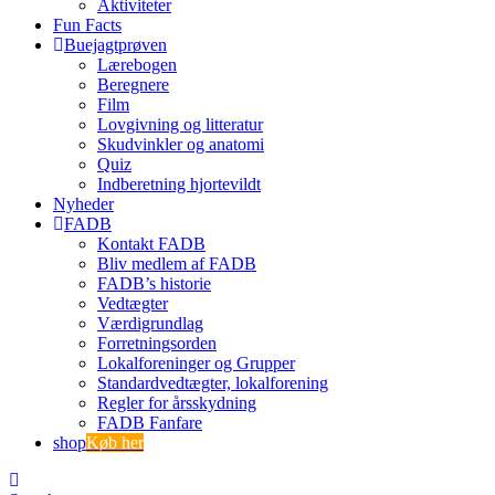
Aktiviteter
Fun Facts
Buejagtprøven
Lærebogen
Beregnere
Film
Lovgivning og litteratur
Skudvinkler og anatomi
Quiz
Indberetning hjortevildt
Nyheder
FADB
Kontakt FADB
Bliv medlem af FADB
FADB’s historie
Vedtægter
Værdigrundlag
Forretningsorden
Lokalforeninger og Grupper
Standardvedtægter, lokalforening
Regler for årsskydning
FADB Fanfare
shop
Køb her