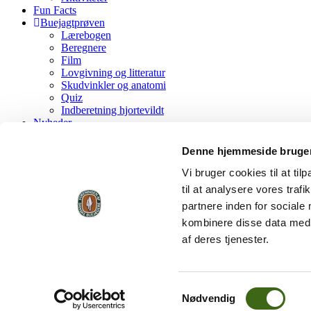
Fun Facts
Buejagtprøven
Lærebogen
Beregnere
Film
Lovgivning og litteratur
Skudvinkler og anatomi
Quiz
Indberetning hjortevildt
Nyheder
FADB
Kontakt FADB
Denne hjemmeside bruger
Bliv medlem af FADB
FADB’s historie
Vi bruger cookies til at til
Vedtægter
til at analysere vores tra
Værdigrundlag
partnere inden for sociale
Forretningsorden
Lokalforeninger og Grupper
kombinere disse data med a
Standardvedtægter, lokalforening
af deres tjenester.
Regler for årsskydning
FADB Fanfare
shop
Køb her
Samtykkevalg
Indmeldelse
Nødvendig
Tilmeld betalingsservice