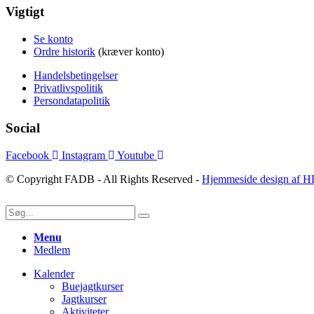
Vigtigt
Se konto
Ordre historik
(kræver konto)
Handelsbetingelser
Privatlivspolitik
Persondatapolitik
Social
Facebook
Instagram
Youtube
© Copyright FADB - All Rights Reserved -
Hjemmeside design af H
Menu
Medlem
Kalender
Buejagtkurser
Jagtkurser
Aktiviteter