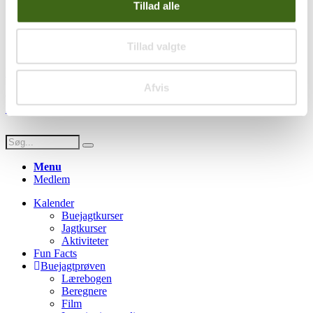
Privatlivspolitik
Tillad alle
Persondatapolitik
Social
Tillad valgte
Facebook
Instagram
Youtube
Afvis
© Copyright FADB - All Rights Reserved -
Hjemmeside design af
HDsign.dk
Menu
Medlem
Kalender
Buejagtkurser
Jagtkurser
Aktiviteter
Fun Facts
Buejagtprøven
Lærebogen
Beregnere
Film