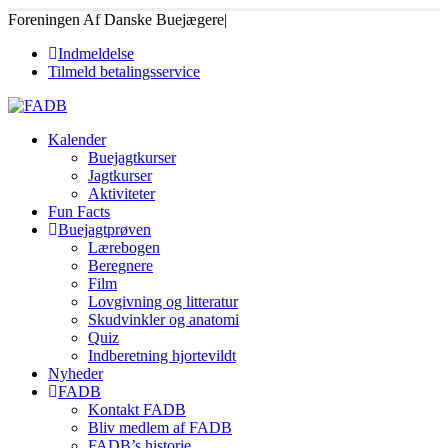
Foreningen Af Danske Buejægere
|
Indmeldelse
Tilmeld betalingsservice
Kalender
Buejagtkurser
Jagtkurser
Aktiviteter
Fun Facts
Buejagtprøven
Lærebogen
Beregnere
Film
Lovgivning og litteratur
Skudvinkler og anatomi
Quiz
Indberetning hjortevildt
Nyheder
FADB
Kontakt FADB
Bliv medlem af FADB
FADB’s historie