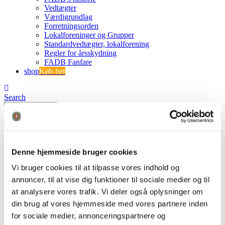
Vedtægter
Værdigrundlag
Forretningsorden
Lokalforeninger og Grupper
Standardvedtægter, lokalforening
Regler for årsskydning
FADB Fanfare
shop
Køb her
Search
0
0
Peter Fogh ræv.2 22.12.27
Denne hjemmeside bruger cookies
Vi bruger cookies til at tilpasse vores indhold og
FADB
Peter Fogh ræv.2 22.12.27
annoncer, til at vise dig funktioner til sociale medier og til
at analysere vores trafik. Vi deler også oplysninger om
din brug af vores hjemmeside med vores partnere inden
for sociale medier, annonceringspartnere og