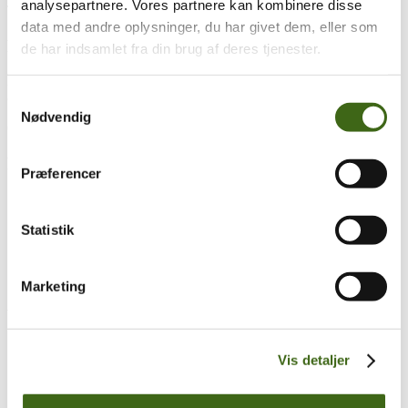
analysepartnere. Vores partnere kan kombinere disse
Træk og slip
data med andre oplysninger, du har givet dem, eller som
Foreningen af Danske Buejægere (FADB)
de har indsamlet fra din brug af deres tjenester.
Bygaden 43, Torrild
8300 Odder
Samtykkevalg
Nødvendig
CVR: 37544906
Populære sider
Præferencer
Kontakt & Bestyrelsen
Vedtægter
Statistik
Lokalforeninger
Sådan bliver du buejæger
Om brug af siden
Uddannelsesmateriale
Marketing
Vigtigt
Se konto
Vis detaljer
Ordre historik
(kræver konto)
Handelsbetingelser