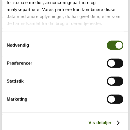
for sociale medier, annonceringspartnere og
analysepartnere. Vores partnere kan kombinere disse
data med andre oplysninger, du har givet dem, eller som
Træk og slip
de har indsamlet fra din brug af deres tjenester.
Foreningen af Danske Buejægere (FADB)
Samtykkevalg
Bygaden 43, Torrild
Nødvendig
8300 Odder
CVR: 37544906
Præferencer
Populære sider
Kontakt & Bestyrelsen
Statistik
Vedtægter
Lokalforeninger
Sådan bliver du buejæger
Marketing
Om brug af siden
Uddannelsesmateriale
Vigtigt
Vis detaljer
Se konto