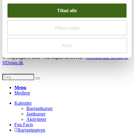
Ordre historik
(kræver konto)
Tillad alle
Handelsbetingelser
Privatlivspolitik
Persondatapolitik
Tillad valgte
Social
Afvis
Facebook
Instagram
Youtube
© Copyright FADB - All Rights Reserved -
Hjemmeside design af
HDsign.dk
Menu
Medlem
Kalender
Buejagtkurser
Jagtkurser
Aktiviteter
Fun Facts
Buejagtprøven