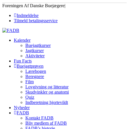
Foreningen Af Danske Buejægere
|
Indmeldelse
Tilmeld betalingsservice
Kalender
Buejagtkurser
Jagtkurser
Aktiviteter
Fun Facts
Buejagtprøven
Lærebogen
Beregnere
Film
Lovgivning og litteratur
Skudvinkler og anatomi
Quiz
Indberetning hjortevildt
Nyheder
FADB
Kontakt FADB
Bliv medlem af FADB
FADB’s historie