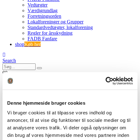
Vedtægter
Værdigrundlag
Forretningsorden
Lokalforeninger og Grupper
Standardvedtægter, lokalforening
Regler for årsskydning
FADB Fanfare
shop
Køb her
Search
0
0
4Z2A3616.00_02_16_28.Still048
Denne hjemmeside bruger cookies
FADB
Når man ved, at man ikke ved… buejagt på det store
Vi bruger cookies til at tilpasse vores indhold og
hjortevildt
annoncer, til at vise dig funktioner til sociale medier og til
4Z2A3616.00_02_16_28.Still048
at analysere vores trafik. Vi deler også oplysninger om
din brug af vores hjemmeside med vores partnere inden