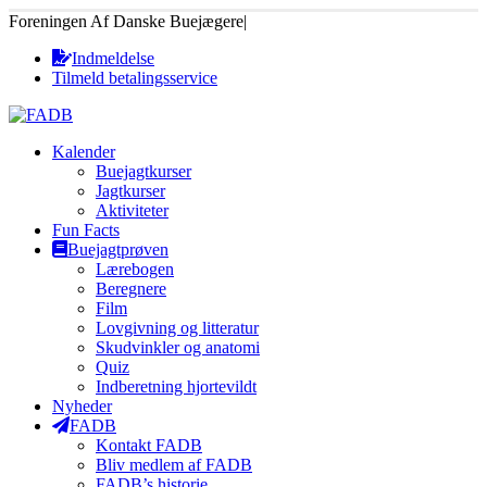
Foreningen Af Danske Buejægere
|
Indmeldelse
Tilmeld betalingsservice
Kalender
Buejagtkurser
Jagtkurser
Aktiviteter
Fun Facts
Buejagtprøven
Lærebogen
Beregnere
Film
Lovgivning og litteratur
Skudvinkler og anatomi
Quiz
Indberetning hjortevildt
Nyheder
FADB
Kontakt FADB
Bliv medlem af FADB
FADB’s historie