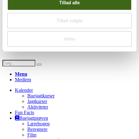
Privatlivspolitik
Tillad alle
Persondatapolitik
Social
Tillad valgte
Facebook
Instagram
Youtube
Afvis
© Copyright FADB - All Rights Reserved -
Hjemmeside design af
HDsign.dk
Menu
Medlem
Kalender
Buejagtkurser
Jagtkurser
Aktiviteter
Fun Facts
Buejagtprøven
Lærebogen
Beregnere
Film