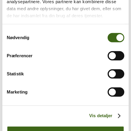
analysepartnere. Vores partnere kan kombinere disse
Træk og slip
data med andre oplysninger, du har givet dem, eller som
Foreningen af Danske Buejægere (FADB)
de har indsamlet fra din brug af deres tjenester.
Bygaden 43, Torrild
8300 Odder
Samtykkevalg
Nødvendig
CVR: 37544906
Populære sider
Præferencer
Kontakt & Bestyrelsen
Vedtægter
Statistik
Lokalforeninger
Sådan bliver du buejæger
Om brug af siden
Uddannelsesmateriale
Marketing
Vigtigt
Se konto
Vis detaljer
Ordre historik
(kræver konto)
Handelsbetingelser