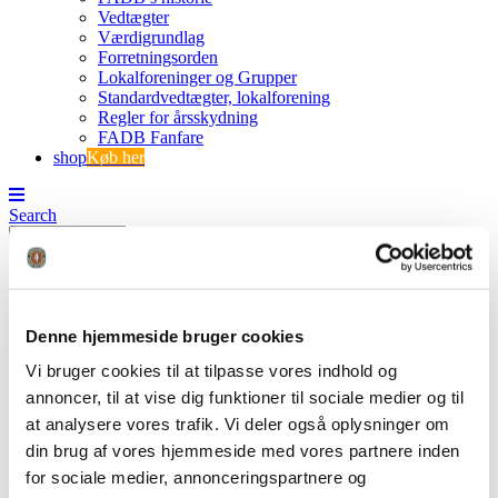
Vedtægter
Værdigrundlag
Forretningsorden
Lokalforeninger og Grupper
Standardvedtægter, lokalforening
Regler for årsskydning
FADB Fanfare
shop
Køb her
Search
0
0
Lærebog om buejagt – web
Denne hjemmeside bruger cookies
Vi bruger cookies til at tilpasse vores indhold og
FADB
Lærebog om buejagt – web
annoncer, til at vise dig funktioner til sociale medier og til
at analysere vores trafik. Vi deler også oplysninger om
din brug af vores hjemmeside med vores partnere inden
Lærebog om buejagt - web
for sociale medier, annonceringspartnere og