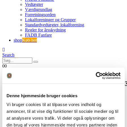
Vedtægter
Værdigrundlag
Forretningsorden
Lokalforeninger og Grupper
Standardvedtægter, lokalforening
Regler for årsskydning
FADB Fanfare
shop
Køb her
Search
0
0
328494179_1393893057810398_554358326
Denne hjemmeside bruger cookies
FADB
Kursus og efteruddannelse i buejagt
Vi bruger cookies til at tilpasse vores indhold og
328494179_1393893057810398_5543583263711479900_n
annoncer, til at vise dig funktioner til sociale medier og til
at analysere vores trafik. Vi deler også oplysninger om
din brug af vores hjemmeside med vores partnere inden