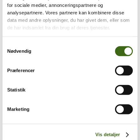
for sociale medier, annonceringspartnere og
analysepartnere. Vores partnere kan kombinere disse
pause
data med andre oplysninger, du har givet dem, eller som
Træk og slip
de har indsamlet fra din brug af deres tjenester.
Foreningen af Danske Buejægere (FADB)
Samtykkevalg
Bygaden 43, Torrild
Nødvendig
8300 Odder
CVR: 37544906
Præferencer
Populære sider
Statistik
Kontakt & Bestyrelsen
Vedtægter
Lokalforeninger
Sådan bliver du buejæger
Marketing
Om brug af siden
Uddannelsesmateriale
Vigtigt
Vis detaljer