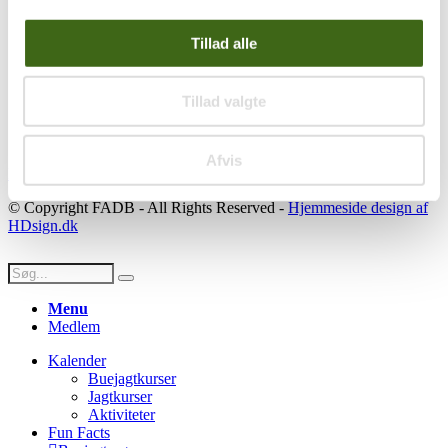
Se konto
Ordre historik
(kræver konto)
Tillad alle
Handelsbetingelser
Privatlivspolitik
Persondatapolitik
Tillad valgte
Social
Afvis
Facebook
Instagram
Youtube
© Copyright FADB - All Rights Reserved -
Hjemmeside design af
HDsign.dk
Menu
Medlem
Kalender
Buejagtkurser
Jagtkurser
Aktiviteter
Fun Facts