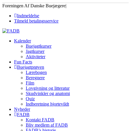
Foreningen Af Danske Buejægere
|
Indmeldelse
Tilmeld betalingsservice
Kalender
Buejagtkurser
Jagtkurser
Aktiviteter
Fun Facts
Buejagtprøven
Lærebogen
Beregnere
Film
Lovgivning og litteratur
Skudvinkler og anatomi
Quiz
Indberetning hjortevildt
Nyheder
FADB
Kontakt FADB
Bliv medlem af FADB
FADB’s historie