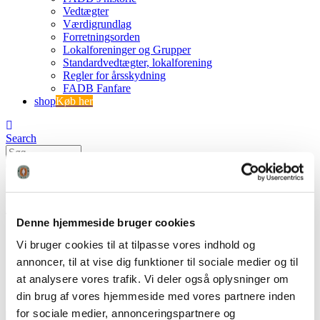
Vedtægter
Værdigrundlag
Forretningsorden
Lokalforeninger og Grupper
Standardvedtægter, lokalforening
Regler for årsskydning
FADB Fanfare
shop
Køb her
Search
0
0
4
Denne hjemmeside bruger cookies
FADB
Vi bruger cookies til at tilpasse vores indhold og
Jubilæumsskydning i lokalforeningen
annoncer, til at vise dig funktioner til sociale medier og til
4
at analysere vores trafik. Vi deler også oplysninger om
din brug af vores hjemmeside med vores partnere inden
for sociale medier, annonceringspartnere og