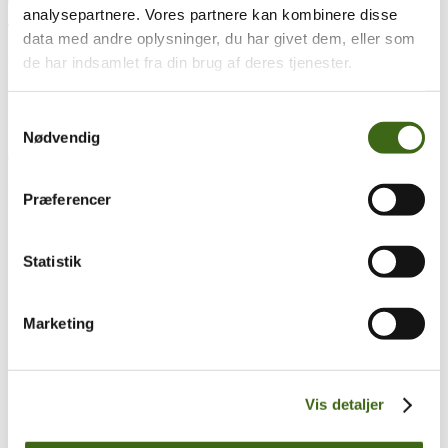
analysepartnere. Vores partnere kan kombinere disse
Træk og slip
data med andre oplysninger, du har givet dem, eller som
de har indsamlet fra din brug af deres tjenester.
Foreningen af Danske Buejægere (FADB)
Bygaden 43, Torrild
Samtykkevalg
8300 Odder
Nødvendig
CVR: 37544906
Populære sider
Præferencer
Kontakt & Bestyrelsen
Vedtægter
Statistik
Lokalforeninger
Sådan bliver du buejæger
Om brug af siden
Marketing
Uddannelsesmateriale
Vigtigt
Se konto
Vis detaljer
Ordre historik
(kræver konto)