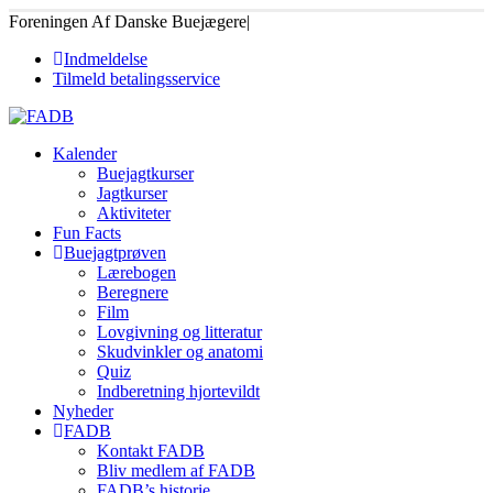
Foreningen Af Danske Buejægere
|
Indmeldelse
Tilmeld betalingsservice
Kalender
Buejagtkurser
Jagtkurser
Aktiviteter
Fun Facts
Buejagtprøven
Lærebogen
Beregnere
Film
Lovgivning og litteratur
Skudvinkler og anatomi
Quiz
Indberetning hjortevildt
Nyheder
FADB
Kontakt FADB
Bliv medlem af FADB
FADB’s historie