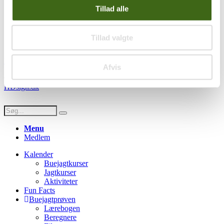
Handelsbetingelser
Tillad alle
Privatlivspolitik
Persondatapolitik
Tillad valgte
Social
Facebook
Instagram
Youtube
Afvis
© Copyright FADB - All Rights Reserved -
Hjemmeside design af
HDsign.dk
Menu
Medlem
Kalender
Buejagtkurser
Jagtkurser
Aktiviteter
Fun Facts
Buejagtprøven
Lærebogen
Beregnere