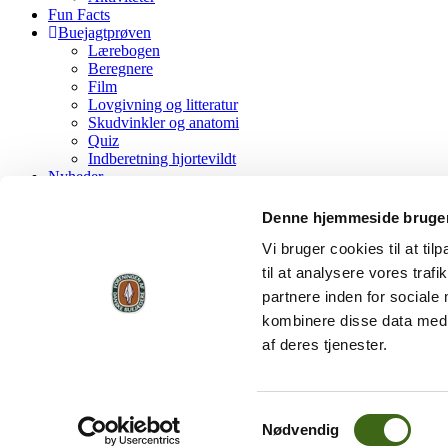
Fun Facts
Buejagtprøven
Lærebogen
Beregnere
Film
Lovgivning og litteratur
Skudvinkler og anatomi
Quiz
Indberetning hjortevildt
Nyheder
FADB
Kontakt FADB
Denne hjemmeside bruger
Bliv medlem af FADB
FADB’s historie
Vi bruger cookies til at til
Vedtægter
til at analysere vores tra
Værdigrundlag
partnere inden for sociale
Forretningsorden
Lokalforeninger og Grupper
kombinere disse data med a
Standardvedtægter, lokalforening
af deres tjenester.
Regler for årsskydning
FADB Fanfare
shop
Køb her
Samtykkevalg
Indmeldelse
Nødvendig
Tilmeld betalingsservice