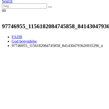
Search
0
0
97746955_1156182084745858_8414304793
FADB
God begyndelse
97746955_1156182084745858_8414304793626935296_n