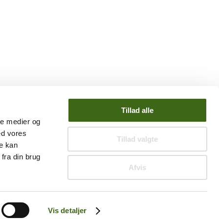
Tillad alle
ale medier og
ed vores
Tillad valgte
re kan
fra din brug
Afvis
Vis detaljer