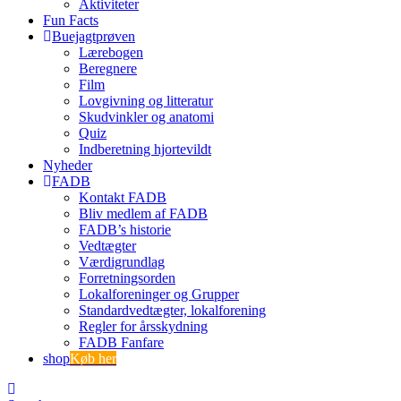
Aktiviteter
Fun Facts
Buejagtprøven
Lærebogen
Beregnere
Film
Lovgivning og litteratur
Skudvinkler og anatomi
Quiz
Indberetning hjortevildt
Nyheder
FADB
Kontakt FADB
Bliv medlem af FADB
FADB’s historie
Vedtægter
Værdigrundlag
Forretningsorden
Lokalforeninger og Grupper
Standardvedtægter, lokalforening
Regler for årsskydning
FADB Fanfare
shop
Køb her