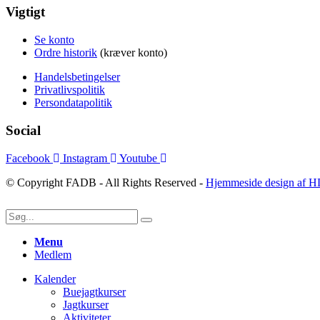
Vigtigt
Se konto
Ordre historik
(kræver konto)
Handelsbetingelser
Privatlivspolitik
Persondatapolitik
Social
Facebook
Instagram
Youtube
© Copyright FADB - All Rights Reserved -
Hjemmeside design af H
Menu
Medlem
Kalender
Buejagtkurser
Jagtkurser
Aktiviteter