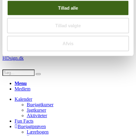
Handelsbetingelser
Tillad alle
Privatlivspolitik
Persondatapolitik
Tillad valgte
Social
Facebook
Instagram
Youtube
Afvis
© Copyright FADB - All Rights Reserved -
Hjemmeside design af
HDsign.dk
Menu
Medlem
Kalender
Buejagtkurser
Jagtkurser
Aktiviteter
Fun Facts
Buejagtprøven
Lærebogen