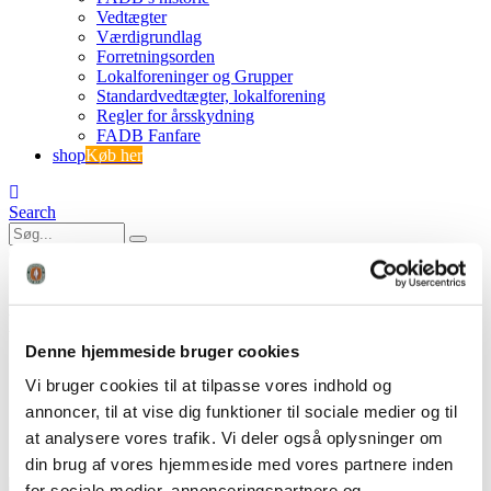
Vedtægter
Værdigrundlag
Forretningsorden
Lokalforeninger og Grupper
Standardvedtægter, lokalforening
Regler for årsskydning
FADB Fanfare
shop
Køb her
Search
0
0
Baldur – foto fællesjagt sydsjælland 2
Denne hjemmeside bruger cookies
FADB
Vi bruger cookies til at tilpasse vores indhold og
Fællesjagt med fair fordeling
Baldur – foto fællesjagt sydsjælland 2
annoncer, til at vise dig funktioner til sociale medier og til
at analysere vores trafik. Vi deler også oplysninger om
din brug af vores hjemmeside med vores partnere inden
for sociale medier, annonceringspartnere og