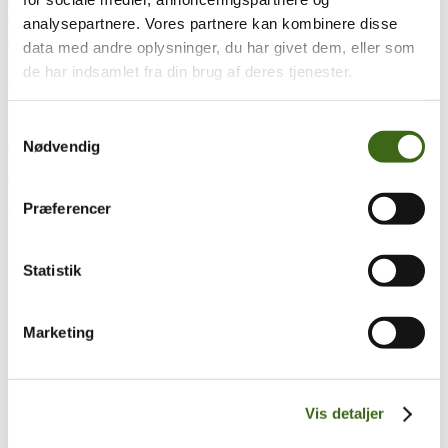
analysepartnere. Vores partnere kan kombinere disse
data med andre oplysninger, du har givet dem, eller som
Træk og slip
de har indsamlet fra din brug af deres tjenester.
Foreningen af Danske Buejægere (FADB)
Bygaden 43, Torrild
Samtykkevalg
8300 Odder
Nødvendig
CVR: 37544906
Præferencer
Populære sider
Kontakt & Bestyrelsen
Statistik
Vedtægter
Lokalforeninger
Sådan bliver du buejæger
Om brug af siden
Marketing
Uddannelsesmateriale
Vigtigt
Vis detaljer
Se konto
Ordre historik
(kræver konto)