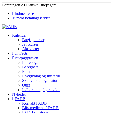
Foreningen Af Danske Buejægere
|
Indmeldelse
Tilmeld betalingsservice
Kalender
Buejagtkurser
Jagtkurser
Aktiviteter
Fun Facts
Buejagtprøven
Lærebogen
Beregnere
Film
Lovgivning og litteratur
Skudvinkler og anatomi
Quiz
Indberetning hjortevildt
Nyheder
FADB
Kontakt FADB
Bliv medlem af FADB
FADB’s historie