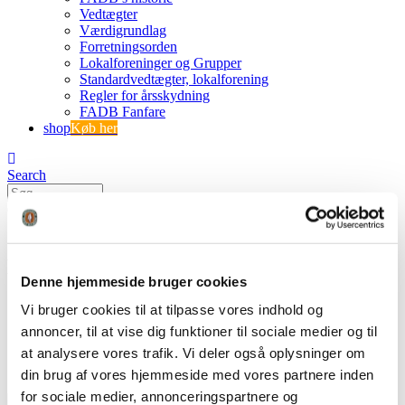
Vedtægter
Værdigrundlag
Forretningsorden
Lokalforeninger og Grupper
Standardvedtægter, lokalforening
Regler for årsskydning
FADB Fanfare
shop
Køb her
Search
0
0
Dåbsa – 1
Denne hjemmeside bruger cookies
FADB
Vi bruger cookies til at tilpasse vores indhold og
FADB’s dåbsattest
annoncer, til at vise dig funktioner til sociale medier og til
Dåbsa – 1
at analysere vores trafik. Vi deler også oplysninger om
din brug af vores hjemmeside med vores partnere inden
for sociale medier, annonceringspartnere og