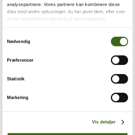
analysepartnere. Vores partnere kan kombinere disse
Træk og slip
data med andre oplysninger, du har givet dem, eller som
de har indsamlet fra din brug af deres tjenester.
Foreningen af Danske Buejægere (FADB)
Bygaden 43, Torrild
Samtykkevalg
8300 Odder
Nødvendig
CVR: 37544906
Populære sider
Præferencer
Kontakt & Bestyrelsen
Vedtægter
Statistik
Lokalforeninger
Sådan bliver du buejæger
Om brug af siden
Marketing
Uddannelsesmateriale
Vigtigt
Se konto
Vis detaljer
Ordre historik
(kræver konto)