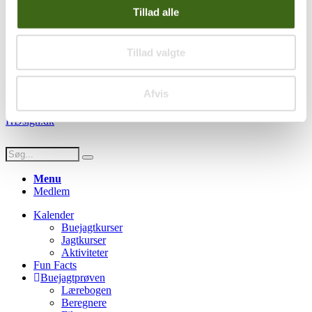
Handelsbetingelser
Tillad alle
Privatlivspolitik
Persondatapolitik
Tillad valgte
Social
Facebook
Instagram
Youtube
Afvis
© Copyright FADB - All Rights Reserved -
Hjemmeside design af
HDsign.dk
Menu
Medlem
Kalender
Buejagtkurser
Jagtkurser
Aktiviteter
Fun Facts
Buejagtprøven
Lærebogen
Beregnere