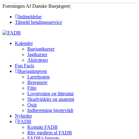
Foreningen Af Danske Buejægere
|
Indmeldelse
Tilmeld betalingsservice
Kalender
Buejagtkurser
Jagtkurser
Aktiviteter
Fun Facts
Buejagtprøven
Lærebogen
Beregnere
Film
Lovgivning og litteratur
Skudvinkler og anatomi
Quiz
Indberetning hjortevildt
Nyheder
FADB
Kontakt FADB
Bliv medlem af FADB
FADB’s historie