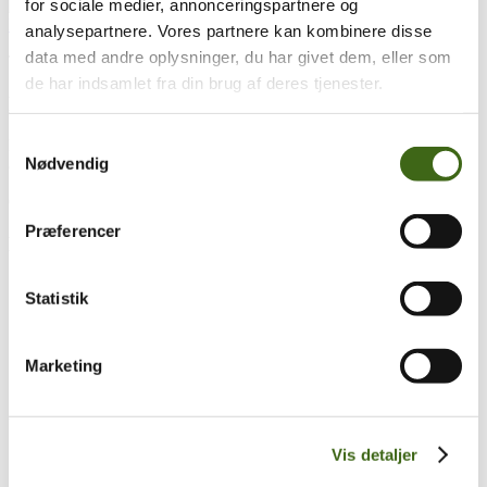
for sociale medier, annonceringspartnere og
analysepartnere. Vores partnere kan kombinere disse
data med andre oplysninger, du har givet dem, eller som
Træk og slip
de har indsamlet fra din brug af deres tjenester.
Foreningen af Danske Buejægere (FADB)
Samtykkevalg
Bygaden 43, Torrild
Nødvendig
8300 Odder
CVR: 37544906
Præferencer
Populære sider
Kontakt & Bestyrelsen
Statistik
Vedtægter
Lokalforeninger
Sådan bliver du buejæger
Om brug af siden
Marketing
Uddannelsesmateriale
Vigtigt
Vis detaljer
Se konto