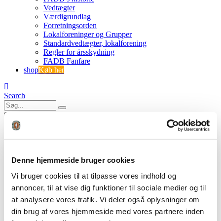
Vedtægter
Værdigrundlag
Forretningsorden
Lokalforeninger og Grupper
Standardvedtægter, lokalforening
Regler for årsskydning
FADB Fanfare
shop
Køb her
Search
0
0
FADBlogonew-Green – til
cirkelindramning
Denne hjemmeside bruger cookies
Vi bruger cookies til at tilpasse vores indhold og
FADB
annoncer, til at vise dig funktioner til sociale medier og til
FADBlogonew-Green – til cirkelindramning
at analysere vores trafik. Vi deler også oplysninger om
din brug af vores hjemmeside med vores partnere inden