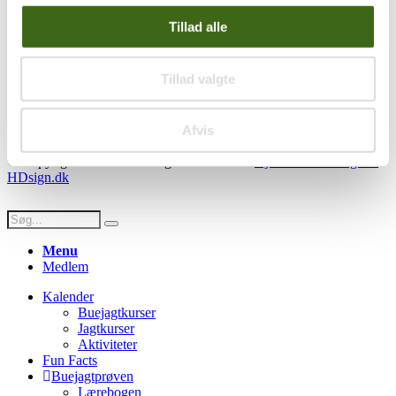
Ordre historik
(kræver konto)
Tillad alle
Handelsbetingelser
Privatlivspolitik
Persondatapolitik
Tillad valgte
Social
Afvis
Facebook
Instagram
Youtube
© Copyright FADB - All Rights Reserved -
Hjemmeside design af
HDsign.dk
Menu
Medlem
Kalender
Buejagtkurser
Jagtkurser
Aktiviteter
Fun Facts
Buejagtprøven
Lærebogen