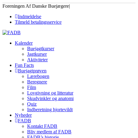
Foreningen Af Danske Buejægere
|
Indmeldelse
Tilmeld betalingsservice
Kalender
Buejagtkurser
Jagtkurser
Aktiviteter
Fun Facts
Buejagtprøven
Lærebogen
Beregnere
Film
Lovgivning og litteratur
Skudvinkler og anatomi
Quiz
Indberetning hjortevildt
Nyheder
FADB
Kontakt FADB
Bliv medlem af FADB
FADB’s historie