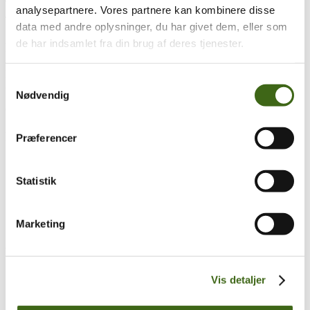
analysepartnere. Vores partnere kan kombinere disse
Træk og slip
data med andre oplysninger, du har givet dem, eller som
de har indsamlet fra din brug af deres tjenester.
Foreningen af Danske Buejægere (FADB)
Bygaden 43, Torrild
Samtykkevalg
8300 Odder
Nødvendig
CVR: 37544906
Populære sider
Præferencer
Kontakt & Bestyrelsen
Vedtægter
Statistik
Lokalforeninger
Sådan bliver du buejæger
Om brug af siden
Marketing
Uddannelsesmateriale
Vigtigt
Se konto
Vis detaljer
Ordre historik
(kræver konto)