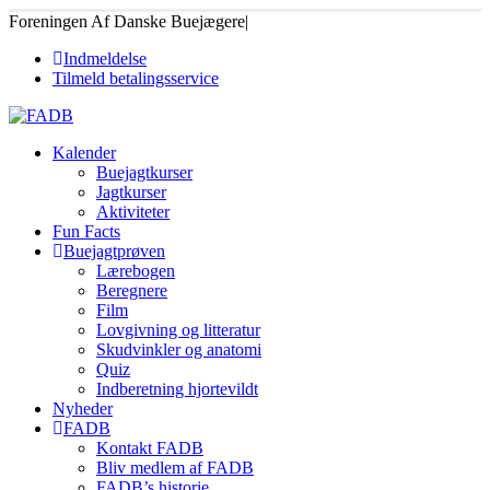
Foreningen Af Danske Buejægere
|
Indmeldelse
Tilmeld betalingsservice
Kalender
Buejagtkurser
Jagtkurser
Aktiviteter
Fun Facts
Buejagtprøven
Lærebogen
Beregnere
Film
Lovgivning og litteratur
Skudvinkler og anatomi
Quiz
Indberetning hjortevildt
Nyheder
FADB
Kontakt FADB
Bliv medlem af FADB
FADB’s historie