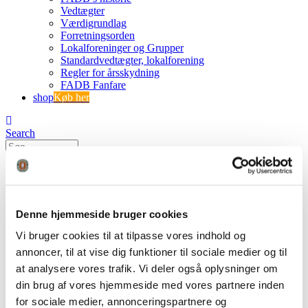
Vedtægter
Værdigrundlag
Forretningsorden
Lokalforeninger og Grupper
Standardvedtægter, lokalforening
Regler for årsskydning
FADB Fanfare
shop
Køb her
Search
0
0
IMG_3184
Denne hjemmeside bruger cookies
FADB
Vi bruger cookies til at tilpasse vores indhold og
"Du kan det du sætter dig for" - ny kvindelig buejæger
annoncer, til at vise dig funktioner til sociale medier og til
IMG_3184
at analysere vores trafik. Vi deler også oplysninger om
din brug af vores hjemmeside med vores partnere inden
for sociale medier, annonceringspartnere og