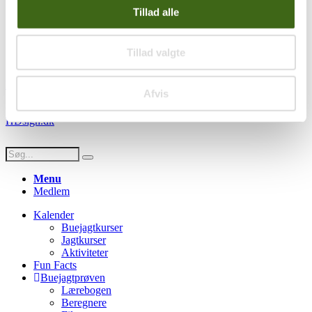
Handelsbetingelser
Tillad alle
Privatlivspolitik
Persondatapolitik
Tillad valgte
Social
Facebook
Instagram
Youtube
Afvis
© Copyright FADB - All Rights Reserved -
Hjemmeside design af
HDsign.dk
Menu
Medlem
Kalender
Buejagtkurser
Jagtkurser
Aktiviteter
Fun Facts
Buejagtprøven
Lærebogen
Beregnere