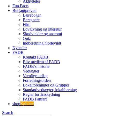
Aktiviteter
Fun Facts
Buejagtprøven
Lærebogen
Beregnere
Film
Lovgivning og litteratur
Skudvinkler og anatomi
Quiz
Indberetning hjortevildt
Nyheder
FADB
Kontakt FADB
Bliv medlem af FADB
FADB’s historie
Vedtægter
Værdigrundlag
Forretningsorden
Lokalforeninger og Grupper
Standardvedtægter, lokalforening
Regler for årsskydning
FADB Fanfare
shop
Køb her
Search