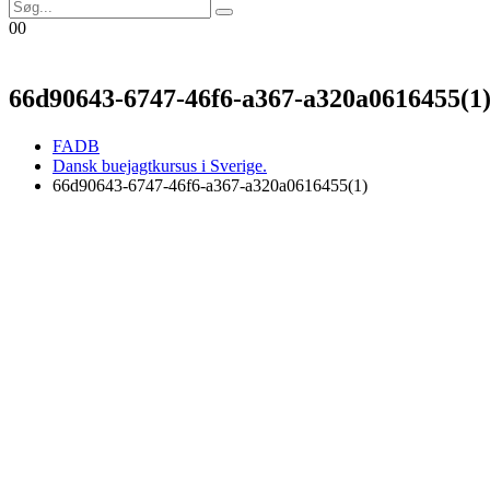
0
0
66d90643-6747-46f6-a367-a320a0616455(1
FADB
Dansk buejagtkursus i Sverige.
66d90643-6747-46f6-a367-a320a0616455(1)