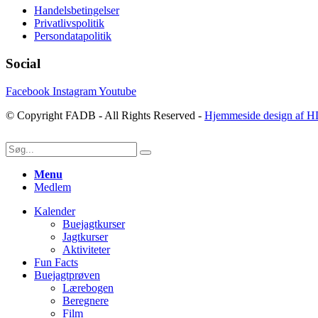
Handelsbetingelser
Privatlivspolitik
Persondatapolitik
Social
Facebook
Instagram
Youtube
© Copyright FADB - All Rights Reserved -
Hjemmeside design af H
Menu
Medlem
Kalender
Buejagtkurser
Jagtkurser
Aktiviteter
Fun Facts
Buejagtprøven
Lærebogen
Beregnere
Film